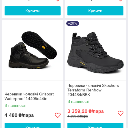
Купити
Купити
–20%
Черевики чоловічі Skechers
Terraform Renfrow
Черевики чоловічі Grisport
204484/BBK
Waterproof 14405o44tn
В наявності
В наявності
3 359,20
₴/пара
4 480
₴/пара
4 199 ₴/пара
Купити
Купити