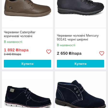
Черевики Caterpillar
Черевики чоловічі Mercury
коричневі чоловічі
93141 чорні шкіряні
В наявності
В наявності
1 892
₴/пара
2 650
₴/пара
3 440 ₴/пара
Купити
Купити