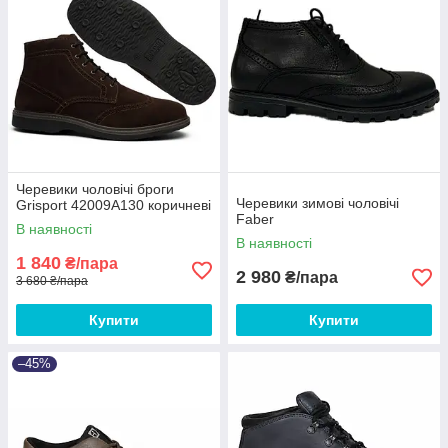
Черевики чоловічі броги
Черевики зимові чоловічі
Grisport 42009A130 коричневі
Faber
В наявності
В наявності
1 840
₴/пара
2 980
₴/пара
3 680 ₴/пара
Купити
Купити
–45%