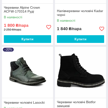
Черевики Alpine Crown
Напівчеревики чоловічі Kadar
ACFW-170314 Руді
чорні
В наявності
В наявності
1 800
₴/пара
1 840
₴/пара
2 250 ₴/пара
Купити
Купити
–20%
Черевики чоловічі Bistfor
Черевики чоловічі Lasocki
замшеві