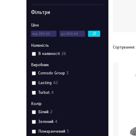
Фільтри
Ціна
Наявність
В наявності
26
Виробник
Comodo Group
3
Lasting
42
Turbat
4
Колір
Білий
2
Зелений
4
Помаранчевий
3