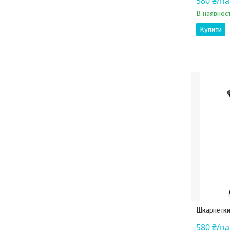
580 ₴/п
В наявност
Купити
Шкарпетки
580 ₴/п