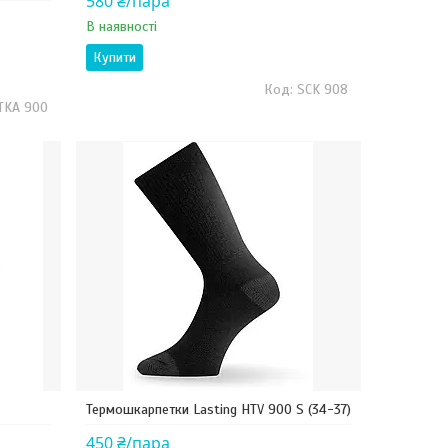
580 ₴/пара
В наявності
Купити
SCK 908
TKA 900
Термошкарпетки Lasting HTV 900 S (34-37)
450 ₴/пара