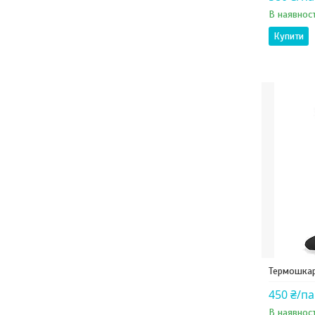
В наявност
Купити
Термошкар
450 ₴/п
В наявност