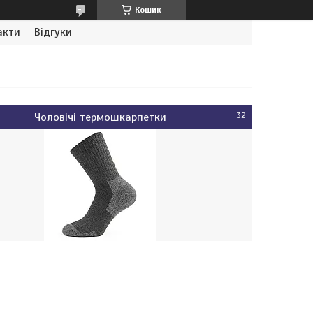
Кошик
акти
Відгуки
Чоловічі термошкарпетки
32