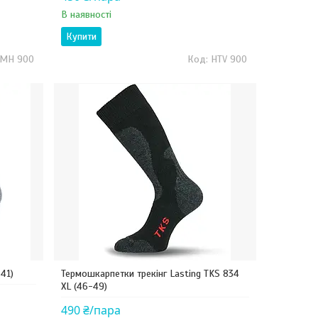
В наявності
Купити
CMH 900
HTV 900
41)
Термошкарпетки трекінг Lasting TKS 834
XL (46-49)
490 ₴/пара