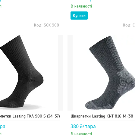
і
В наявності
Купити
SCK 908
петки Lasting TKA 900 S (34-37)
Шкарпетки Lasting KNT 816 M (38-
ара
380 ₴/пара
і
В наявності