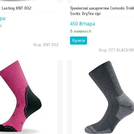
 Lasting KNT 002
Трекінгові шкарпетки Comodo Trek
Socks DryTex сірі
ара
450 ₴/пара
і
В наявності
Купити
KNT 002
STT BLACK/W