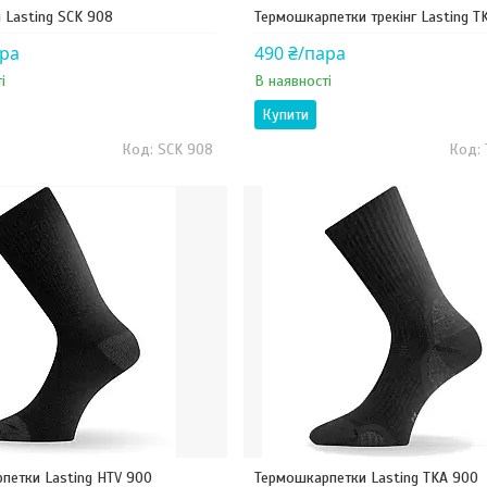
 Lasting SCK 908
Термошкарпетки трекінг Lasting T
ара
490 ₴/пара
і
В наявності
Купити
SCK 908
петки Lasting HTV 900
Термошкарпетки Lasting TKA 900