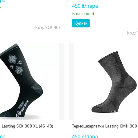
ара
450 ₴/пара
і
В наявності
Купити
SCA 907
 Lasting SCK 908 XL (46-49)
Термошкарпетки Lasting CMH 900
ара
450 ₴/пара