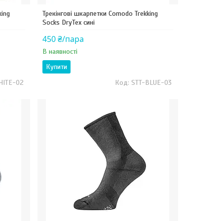
king
Трекінгові шкарпетки Comodo Trekking
Socks DryTex сині
450 ₴/пара
В наявності
Купити
HITE-02
STT-BLUE-03