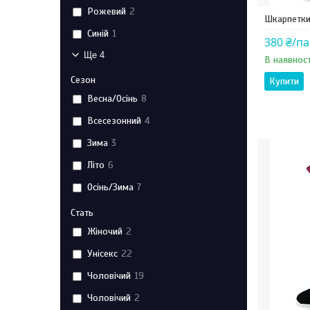
Рожевий
2
Шкарпетки
Синій
1
380 ₴/п
Ще 4
В наявност
Сезон
Купити
Весна/Осінь
8
Всесезонний
4
Зима
3
Літо
6
Осінь/Зима
7
Стать
Жіночий
2
Унісекс
22
Чоловічий
19
Чоловічий
2