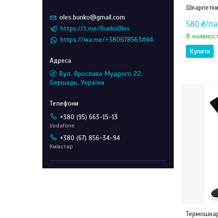
Шкарпетки
oles.bunko@gmail.com
580 ₴/п
https://t.me/BunkoOles
В наявност
https://wa.me/+380678563494
Купити
Вул. Ярослава Мудрого 22,
Бершадь, Україна
+380 (95) 663-15-13
Vodafone
+380 (67) 856-34-94
Київстар
Термошкар