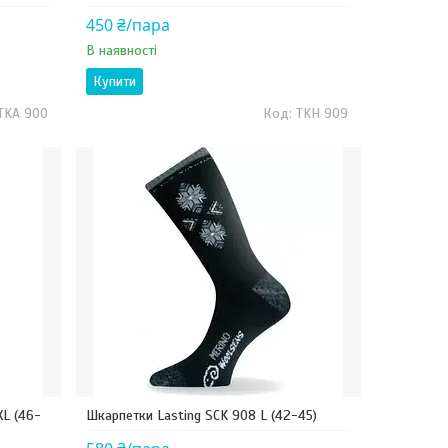
450 ₴/пара
В наявності
Купити
TKA 900
TKH 909
XL (46-
Шкарпетки Lasting SCK 908 L (42-45)