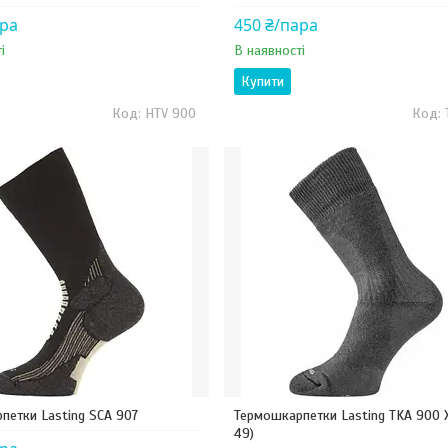
ара
450 ₴/пара
і
В наявності
Купити
HTV 900
петки Lasting SCA 907
Термошкарпетки Lasting TKA 900 
49)