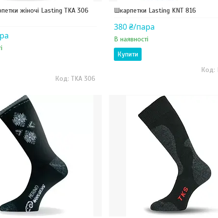
петки жіночі Lasting TKA 306
Шкарпетки Lasting KNT 816
380 ₴/пара
ара
В наявності
і
Купити
TKA 306