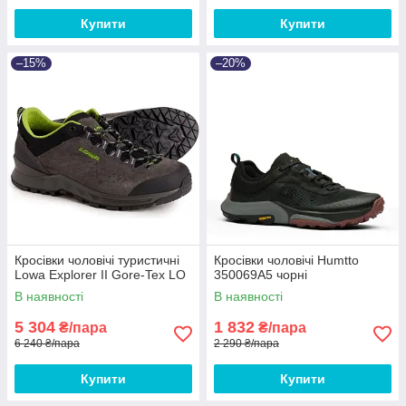
Купити
Купити
–15%
–20%
Кросівки чоловічі туристичні
Кросівки чоловічі Humtto
Lowa Explorer II Gore-Teх LO
350069A5 чорні
В наявності
В наявності
5 304
1 832
₴/пара
₴/пара
6 240 ₴/пара
2 290 ₴/пара
Купити
Купити