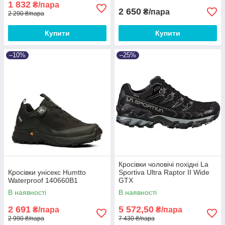
1 832
₴/пара
2 650
₴/пара
2 290 ₴/пара
Купити
Купити
–10%
–25%
Кросівки чоловічі похідні La
Кросівки унісекс Humtto
Sportiva Ultra Raptor II Wide
Waterproof 140660B1
GTX
В наявності
В наявності
2 691
5 572,50
₴/пара
₴/пара
2 990 ₴/пара
7 430 ₴/пара