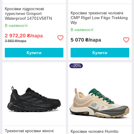
Кросівки підросткові
Кросівки трекінгові чоловічі
туристичні Grisport
CMP Rigel Low Fitgo Trekking
Waterproof 14701V58TN
Wp
В наявності
В наявності
2 972,20
₴/пара
5 070
₴/пара
3 860 ₴/пара
Купити
Купити
–20%
Трекінгові кросівки жіночі
Кросівки чоловічі Humtto