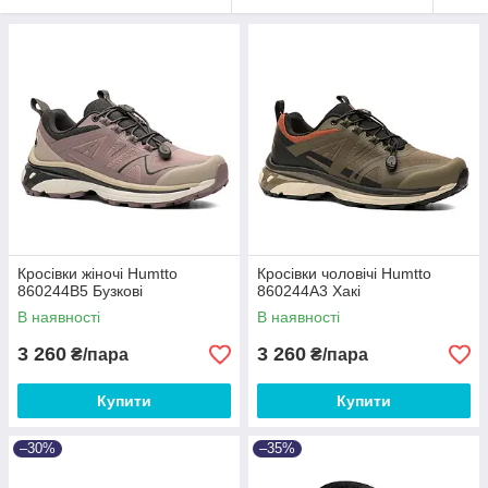
Кросівки жіночі Humtto
Кросівки чоловічі Humtto
860244B5 Бузкові
860244A3 Хакі
В наявності
В наявності
3 260
3 260
₴/пара
₴/пара
Купити
Купити
–30%
–35%