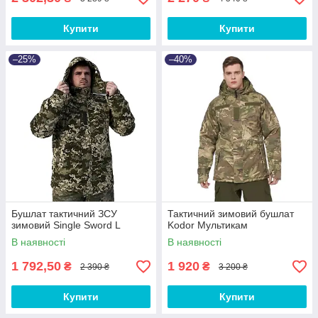
Купити
Купити
–25%
–40%
Бушлат тактичний ЗСУ
Тактичний зимовий бушлат
зимовий Single Sword L
Kodor Мультикам
В наявності
В наявності
1 792,50
1 920
₴
₴
2 390 ₴
3 200 ₴
Купити
Купити