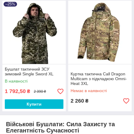
–25%
Бушлат тактичний ЗСУ
зимовий Single Sword XL
Куртка тактична Call Dragon
Multicam з підкладкою Omni-
В наявності
Heat 3XL
1 792,50
Немає в наявності
₴
2 390 ₴
2 260
₴
Купити
Військові Бушлати
: Сила Захисту та
Елегантність Сучасності