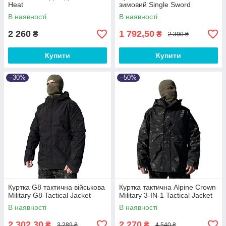
Heat
зимовий Single Sword
В наявності
В наявності
2 260
1 792,50
₴
₴
2 390 ₴
Купити
Купити
–30%
–50%
Куртка G8 тактична військова
Куртка тактична Alpine Crown
Military G8 Tactical Jacket
Military 3-IN-1 Tactical Jacket
В наявності
В наявності
2 302,30
2 270
₴
₴
3 289 ₴
4 540 ₴