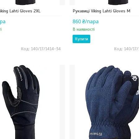
iking Lahti Gloves 2XL
Рукавиці Viking Lahti Gloves M
ара
860 ₴/пара
і
В наявності
Купити
140/17/1414-34
140/17