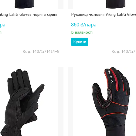
iking Lahti Gloves чорні з сірим
Рукавиці чоловічі Viking Lahti Glov
ара
860 ₴/пара
і
В наявності
Купити
140/17/1414-8
140/17