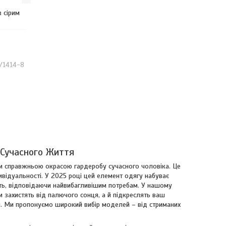
з сірим
7/1414-8
я Сучасного Життя
ши справжньою окрасою гардеробу сучасного чоловіка. Це
дивідуальності. У 2025 році цей елемент одягу набуває
ість, відповідаючи найвибагливішим потребам. У нашому
и захистять від палючого сонця, а й підкреслять ваш
. Ми пропонуємо широкий вибір моделей – від стриманих