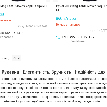
iking Lahti Gloves чорні з сірим L
Рукавиці Viking Lahti Gloves чорні 
M
ара
860 ₴/пара
явності
Немає в наявності
140/17/1414-8
140/1
95) 663-15-13
Vodafone
+380 (95) 663-15-13
Vodafone
і Рукавиці
: Елегантність, Зручність і Надійність дл
укавиці
давно вийшли за рамки простого утилітарного аксесуара, став
ахист від холоду чи спеки, а справжній символ стилю, практичності й ін
ення: він поєднує в собі передові технології, естетику та функціональн
зині ви знайдете рукавиці, які не лише зігріють руки в морозний день ч
тиль, додадуть впевненості та зроблять кожен ваш день комфортнішим
о сміливих і сучасних, щоб кожен чоловік міг знайти щось для себе.