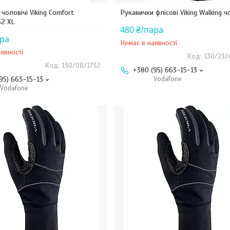
чоловічі Viking Comfort
Рукавички флісові Viking Walking ч
32 XL
480 ₴/пара
ара
Немає в наявності
явності
130/21/
130/08/1732
+380 (95) 663-15-13
Vodafone
95) 663-15-13
Vodafone