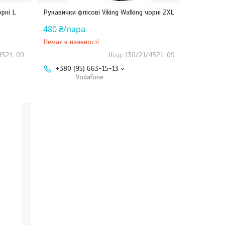
орні L
Рукавички флісові Viking Walking чорні 2XL
480 ₴/пара
Немає в наявності
4521-09
130/21/4521-09
+380 (95) 663-15-13
Vodafone