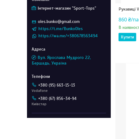
Інтернет-магазин "Sport-Tops"
Рукавиці V
860 ₴/п
oles.bunko@gmail.com
В наявност
https://t.me/BunkoOles
https://wa.me/+380678563494
Купити
Вул. Ярослава Мудрого 22,
Бершадь, Україна
+380 (95) 663-15-13
Vodafone
+380 (67) 856-34-94
Київстар