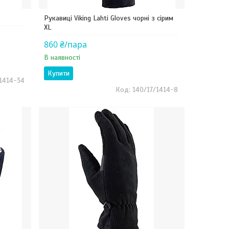
Рукавиці Viking Lahti Gloves чорні з сірим
XL
860 ₴/пара
В наявності
Купити
/1414-34
140/17/1414-8