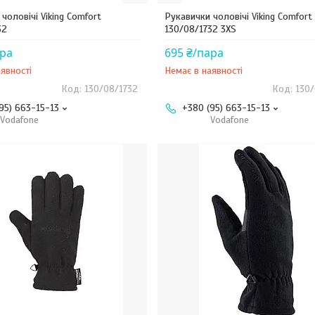
чоловічі Viking Comfort
Рукавички чоловічі Viking Comfort
32
130/08/1732 3XS
ара
695 ₴/пара
явності
Немає в наявності
130/08/1732
130/
95) 663-15-13
+380 (95) 663-15-13
Vodafone
Vodafone