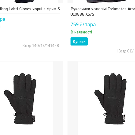
iking Lahti Gloves чорні з сірим S
Рукавички чоловічі Trekmates Arr
U10886 XS/S
ара
759 ₴/пара
і
В наявності
Купити
140/17/1414-8
GLV