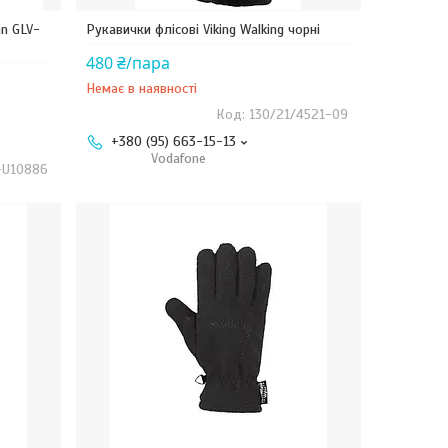
an GLV-
Рукавички флісові Viking Walking чорні
480 ₴/пара
Немає в наявності
130/21/4521-09
+380 (95) 663-15-13
Vodafone
-U10886