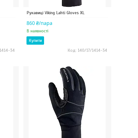
Рукавиці Viking Lahti Gloves XL
860 ₴/пара
В наявності
Купити
/1414-34
140/17/1414-34