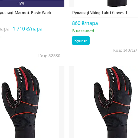
–5%
рукавиці Marmot Basic Work
Рукавиці Viking Lahti Gloves L
860 ₴/пара
пара
1 710 ₴/пара
В наявності
і
Купити
140/17
82830