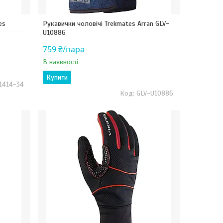
es
Рукавички чоловічі Trekmates Arran GLV-
U10886
759 ₴/пара
В наявності
Купити
/1414-34
GLV-U10886