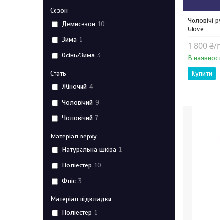
Сезон
Чоловічі 
Демисезон
10
Glove
Зима
1
1 800 ₴/
Осінь/Зима
3
В наявност
Стать
Купити
Жіночий
4
Чоловічий
9
Чоловічий
7
Матеріал верху
Натуральна шкіра
1
Поліестер
10
Фліс
3
Матеріал підкладки
Поліестер
1