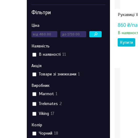
Фільтри
Рукавиці V
860 ₴/п
Ціна
В наявност
Купити
Наявність
В наявності
11
Акція
Товари зі знижками
1
Виробник
Marmot
1
Trekmates
2
Viking
17
Колір
Чорний
18