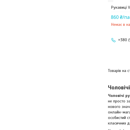
Рукавиці V
860 ₴/п
Немає в на
+380 (
Чоловіч
Чоловічі р
не просто з
нового знач
онлайн-мага
особистий с
класичних д