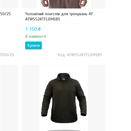
350/25
Чоловічий лонгслів для тренувань 4F
4FWSS24TFLOM183
1 150 ₴
В наявності
Купити
0350/25
4FWSS24TFLOM183