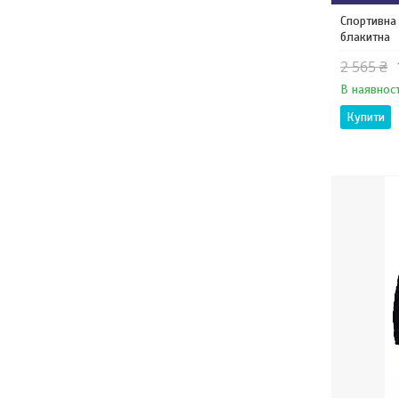
Спортивна 
блакитна
2 565 ₴
В наявност
Купити