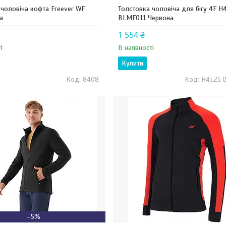
 чоловіча кофта Freever WF
Толстовка чоловіча для бігу 4F H
а
BLMF011 Червона
1 554 ₴
і
В наявності
Купити
8408
H4L21 
–5%