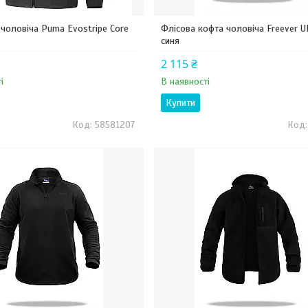
 чоловіча Puma Evostripe Core
Флісова кофта чоловіча Freever U
синя
2 115 ₴
і
В наявності
Купити
58581207