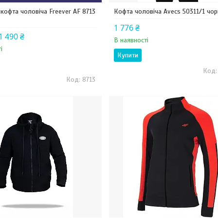
кофта чоловіча Freever AF 8713
Кофта чоловіча Avecs 50311/1 чор
1 776 ₴
1 490 ₴
В наявності
і
Купити
8713