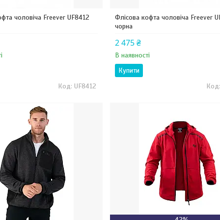
офта чоловіча Freever UF8412
Флісова кофта чоловіча Freever U
чорна
2 475 ₴
і
В наявності
Купити
UF8412
–42%