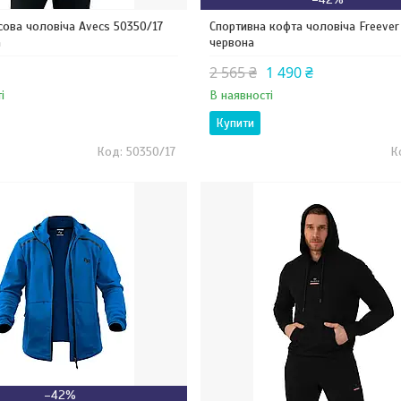
сова чоловіча Avecs 50350/17
Спортивна кофта чоловіча Freever
а
червона
2 565 ₴
1 490 ₴
і
В наявності
Купити
50350/17
–42%