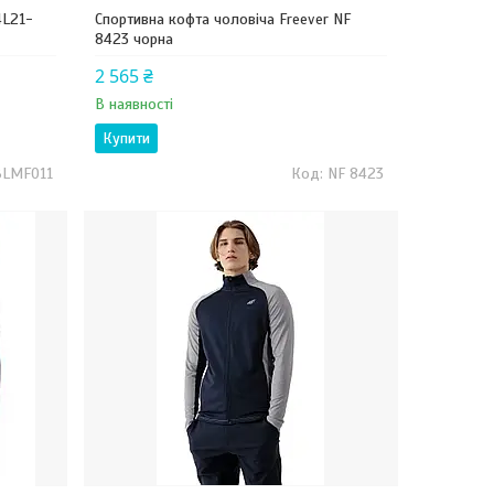
4L21-
Спортивна кофта чоловіча Freever NF
8423 чорна
2 565 ₴
В наявності
Купити
BLMF011
NF 8423