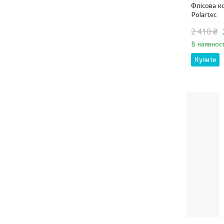
Флісова ко
Polartec
2 410 ₴
В наявност
Купити