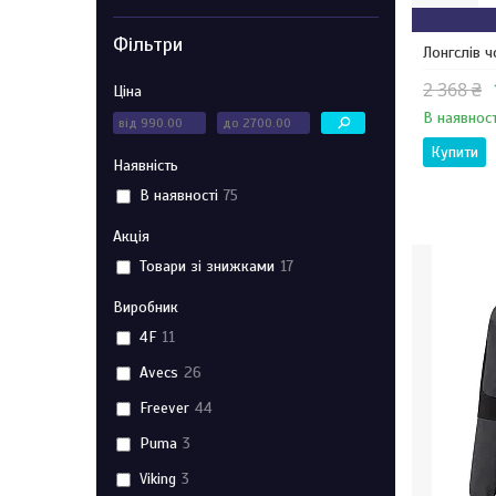
Фільтри
Лонгслів 
2 368 ₴
Ціна
В наявност
Купити
Наявність
В наявності
75
Акція
Товари зі знижками
17
Виробник
4F
11
Avecs
26
Freever
44
Puma
3
Viking
3