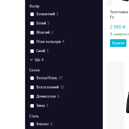
Колір
Толстовка
Блакитний
1
Fz
Білий
5
2 680 ₴
Жовтий
2
В наявност
Різні кольори
4
Купити
Синій
3
Ще 4
Сезон
Весна/Осінь
57
Всесезонний
12
Демисезон
6
Зима
3
Стать
Унісекс
6