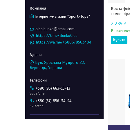
Кофта флі
темно-сір
Інтернет-магазин "Sport-Tops"
2 239 ₴
oles.bunko@gmail.com
В наявност
https://t.me/BunkoOles
Купити
https://wa.me/+380678563494
Вул. Ярослава Мудрого 22,
Бершадь, Україна
+380 (95) 663-15-13
Vodafone
+380 (67) 856-34-94
Київстар