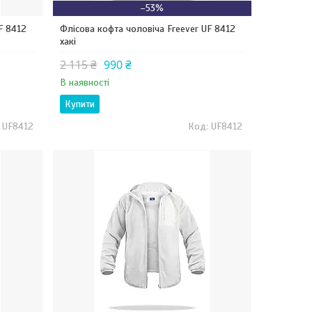
–53%
F 8412
Флісова кофта чоловіча Freever UF 8412
хакі
2 115 ₴
990 ₴
В наявності
Купити
UF8412
UF8412