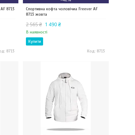
 AF 8713
Спортивна кофта чоловічиа Freever AF
8713 жовта
2 565 ₴
1 490 ₴
В наявності
Купити
8713
8713