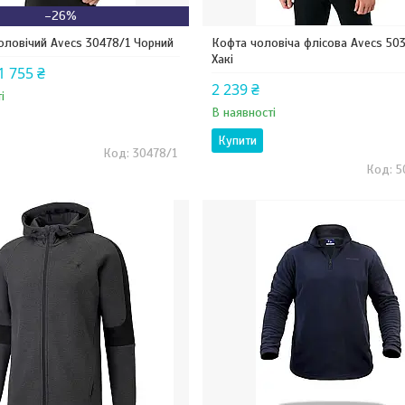
–26%
чоловічий Avecs 30478/1 Чорний
Кофта чоловіча флісова Avecs 50
Хакі
1 755 ₴
2 239 ₴
і
В наявності
Купити
30478/1
5