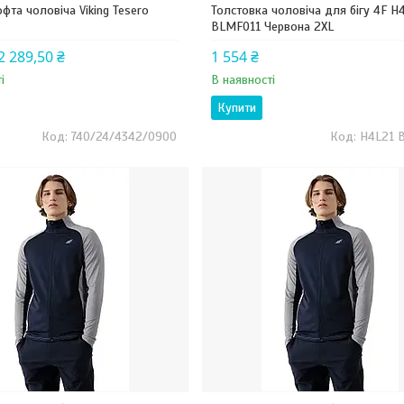
фта чоловіча Viking Tesero
Толстовка чоловіча для бігу 4F H
BLMF011 Червона 2XL
2 289,50 ₴
1 554 ₴
і
В наявності
Купити
740/24/4342/0900
H4L21 