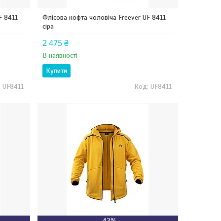
F 8411
Флісова кофта чоловіча Freever UF 8411
сіра
2 475 ₴
В наявності
Купити
UF8411
UF8411
–42%