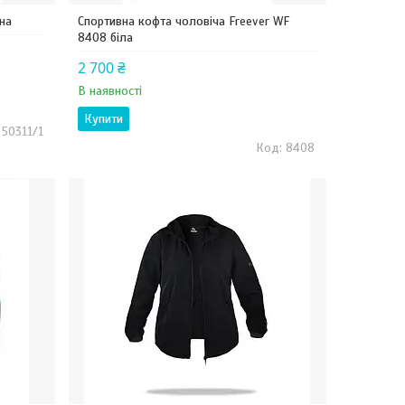
на
Спортивна кофта чоловіча Freever WF
8408 біла
2 700 ₴
В наявності
Купити
50311/1
8408