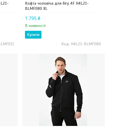
4L21-
Кофта чоловіча для бігу 4F H4L21-
BLMF080 XL
1 795 ₴
В наявності
Купити
BLMF011
H4L21-BLMF080