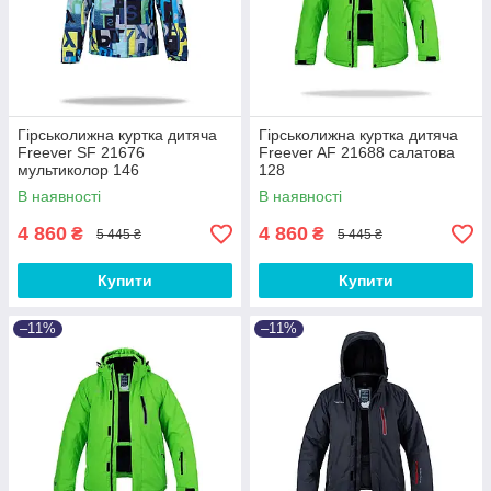
Гірськолижна куртка дитяча
Гірськолижна куртка дитяча
Freever SF 21676
Freever AF 21688 салатова
мультиколор 146
128
В наявності
В наявності
4 860
4 860
₴
₴
5 445 ₴
5 445 ₴
Купити
Купити
–11%
–11%