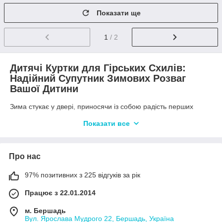
Показати ще
1
/ 2
Дитячі Куртки для Гірських Схилів
:
Надійний Супутник Зимових Розваг
Вашої Дитини
Зима стукає у двері, приносячи із собою радість перших
сніжинок і хвилювання від спусків на засніжених схилах. Для
Показати все
маленьких любителів лиж і сноуборду цей сезон – справжнє
свято, сповнене незабутніх моментів і активного відпочинку.
Але щоб ці пригоди були не лише веселими, а й безпечними,
важливо подбати про правильне екіпірування. Одним із
Про нас
головних його елементів є дитячі куртки для катання на горах
– річ, яка поєднує в собі стиль, функціональність і надійний
97% позитивних з 225 відгуків за рік
захист. У нашому онлайн-магазині ви знайдете широкий
асортимент таких курток, які створені з урахуванням потреб
Працює з 22.01.2014
юних спортсменів і відповідають найвищим стандартам
якості.
м. Бершадь
Вул. Ярослава Мудрого 22, Бершадь, Україна