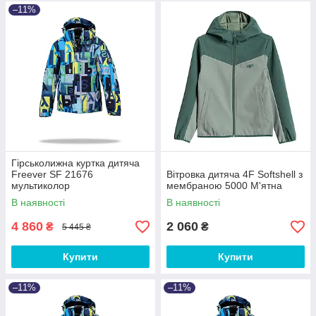
–11%
Гірськолижна куртка дитяча
Freever SF 21676
Вітровка дитяча 4F Softshell з
мультиколор
мембраною 5000 М'ятна
В наявності
В наявності
4 860
2 060
₴
₴
5 445 ₴
Купити
Купити
–11%
–11%