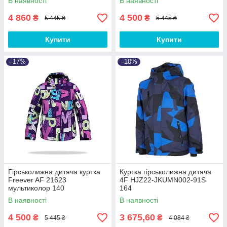
В наявності
В наявності
4 860
4 500
₴
₴
5 445 ₴
5 445 ₴
Купити
Купити
–17%
–10%
Гірськолижна дитяча куртка
Куртка гірськолижна дитяча
Freever AF 21623
4F HJZ22-JKUMN002-91S
мультиколор 140
164
В наявності
В наявності
4 500
3 675,60
₴
₴
5 445 ₴
4 084 ₴