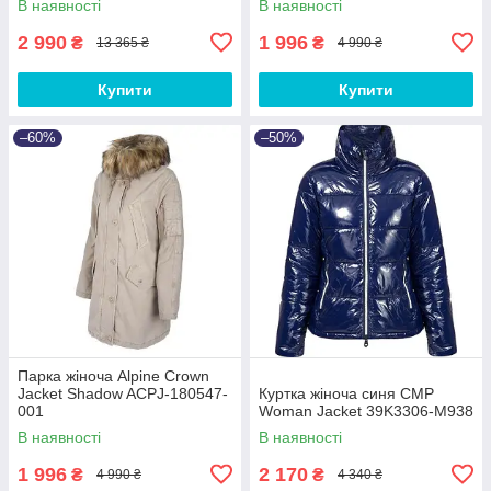
В наявності
В наявності
2 990
1 996
₴
₴
13 365 ₴
4 990 ₴
Купити
Купити
–60%
–50%
Парка жіноча Alpine Crown
Jacket Shadow ACPJ-180547-
Куртка жіноча синя CMP
001
Woman Jacket 39K3306-M938
В наявності
В наявності
1 996
2 170
₴
₴
4 990 ₴
4 340 ₴