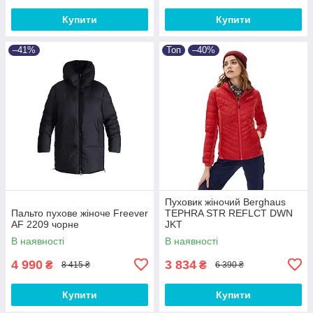
Купити
Купити
–41%
Топ
–40%
Пуховик жіночий Berghaus
Пальто пухове жіноче Freever
TEPHRA STR REFLCT DWN
AF 2209 чорне
JKT
В наявності
В наявності
4 990
3 834
₴
₴
8 415 ₴
6 390 ₴
Купити
Купити