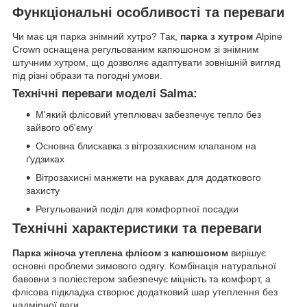
Функціональні особливості та переваги
Чи має ця парка знімний хутро? Так,
парка з хутром
Alpine
Crown оснащена регульованим капюшоном зі знімним
штучним хутром, що дозволяє адаптувати зовнішній вигляд
під різні образи та погодні умови.
Технічні переваги моделі Salma:
М'який флісовий утеплювач забезпечує тепло без
зайвого об'єму
Основна блискавка з вітрозахисним клапаном на
ґудзиках
Вітрозахисні манжети на рукавах для додаткового
захисту
Регульований поділ для комфортної посадки
Технічні характеристики та переваги
Парка жіноча утеплена флісом з капюшоном
вирішує
основні проблеми зимового одягу. Комбінація натуральної
бавовни з поліестером забезпечує міцність та комфорт, а
флісова підкладка створює додатковий шар утеплення без
надмірної ваги.