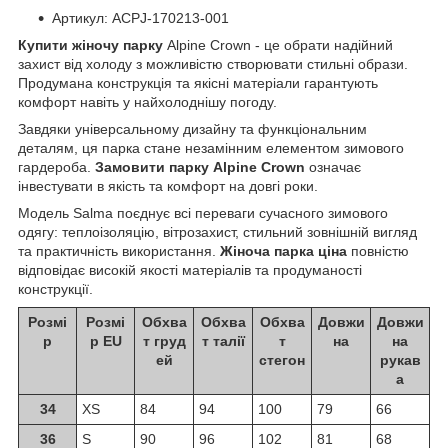
Артикул: ACPJ-170213-001
Купити жіночу парку
Alpine Crown - це обрати надійний
захист від холоду з можливістю створювати стильні образи.
Продумана конструкція та якісні матеріали гарантують
комфорт навіть у найхолоднішу погоду.
Завдяки універсальному дизайну та функціональним
деталям, ця парка стане незамінним елементом зимового
гардероба.
Замовити парку Alpine Crown
означає
інвестувати в якість та комфорт на довгі роки.
Модель Salma поєднує всі переваги сучасного зимового
одягу: теплоізоляцію, вітрозахист, стильний зовнішній вигляд
та практичність використання.
Жіноча парка ціна
повністю
відповідає високій якості матеріалів та продуманості
конструкції.
Розмі
Розмі
Обхва
Обхва
Обхва
Довжи
Довжи
р
р EU
т груд
т талії
т
на
на
ей
стегон
рукав
а
34
XS
84
94
100
79
66
36
S
90
96
102
81
68