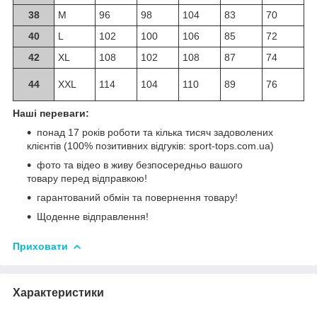
38
M
96
98
104
83
70
40
L
102
100
106
85
72
42
XL
108
102
108
87
74
44
XXL
114
104
110
89
76
Наші переваги:
понад 17 років роботи та кілька тисяч задоволених
клієнтів (100% позитивних відгуків: sport-tops.com.ua)
фото та відео в живу безпосередньо вашого
товару перед відправкою!
гарантований обмін та повернення товару!
Щоденне відправлення!
Приховати
Характеристики