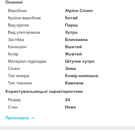
Основні
Виробник
Alpine Crown
Країна виробник
Китай
Вид куртки
Парка
Вид утеплювача
Хутро
Застібка
Блискавка
Капюшон
Вшитий
Колір
Жовтий
Матеріал підкладки
Штучне хутро
Сезон
Зима
Тип коміра
Комір-капюшон
Тип тканини
Бавовна
Користувальницькі характеристики
Розмір
34
Стан
Нове
Приховати