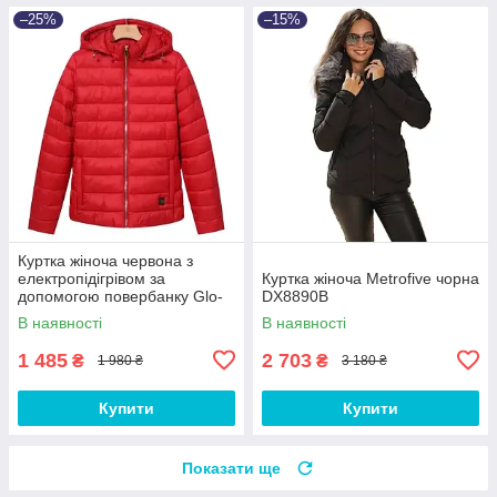
–25%
–15%
Куртка жіноча червона з
електропідігрівом за
Куртка жіноча Metrofive чорна
допомогою повербанку Glo-
DX8890B
story
В наявності
В наявності
1 485
2 703
₴
₴
1 980 ₴
3 180 ₴
Купити
Купити
Показати ще