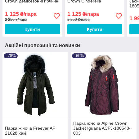
Crown демісезонні гірчичні
Crown Cinderella
Jack
180
1 125
1 125
₴/пара
₴/пара
1 9
2 250 ₴/пара
2 250 ₴/пара
Купити
Купити
Акційні пропозиції та новинки
–78%
–60%
Парка жіноча Alpine Crown
Парка жіноча Freever AF
Jacket Iguana ACPJ-180548-
21628 хакі
003