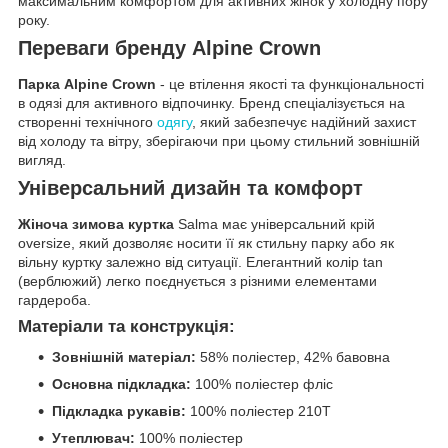
максимальним комфортом для активних жінок у холодну пору
року.
Переваги бренду Alpine Crown
Парка Alpine Crown
- це втілення якості та функціональності
в одязі для активного відпочинку. Бренд спеціалізується на
створенні технічного
одягу
, який забезпечує надійний захист
від холоду та вітру, зберігаючи при цьому стильний зовнішній
вигляд.
Універсальний дизайн та комфорт
Жіноча зимова куртка
Salma має універсальний крій
oversize, який дозволяє носити її як стильну парку або як
вільну куртку залежно від ситуації. Елегантний колір tan
(верблюжий) легко поєднується з різними елементами
гардероба.
Матеріали та конструкція:
Зовнішній матеріал:
58% поліестер, 42% бавовна
Основна підкладка:
100% поліестер фліс
Підкладка рукавів:
100% поліестер 210T
Утеплювач:
100% поліестер