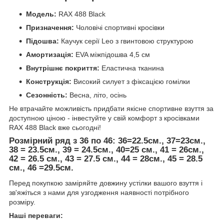
Модель:
RAX 488 Black
Призначення:
Чоловічі спортивні кросівки
Підошва:
Каучук серії Leo з гвинтовою структурою
Амортизація:
EVA міжпідошва 4,5 см
Внутрішнє покриття:
Еластична тканина
Конструкція:
Високий силует з фіксацією гомілки
Сезонність:
Весна, літо, осінь
Не втрачайте можливість придбати якісне спортивне взуття за
доступною ціною - інвестуйте у свій комфорт з кросівками
RAX 488 Black вже сьогодні!
Розмірний ряд з 36 по 46: 36=22.5см., 37=23см.,
38 = 23.5см., 39 = 24.5см., 40=25 см., 41 = 26см.,
42 = 26.5 см., 43 = 27.5 см., 44 = 28см., 45 = 28.5
см., 46 =29.5см.
Перед покупкою заміряйте довжину устілки вашого взуття і
зв'яжіться з нами для узгодження наявності потрібного
розміру.
Наші переваги: