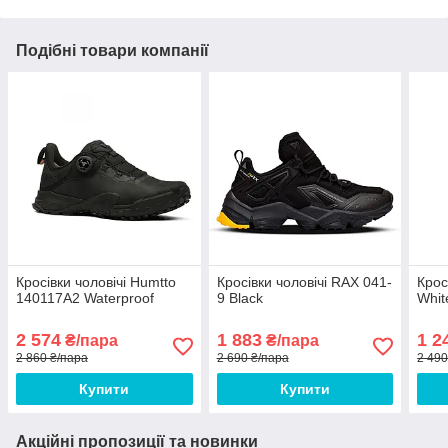
Подібні товари компанії
Кросівки чоловічі Humtto
Кросівки чоловічі RAX 041-
Крос
140117A2 Waterproof
9 Black
Whit
2 574
1 883
1 2
₴/пара
₴/пара
2 860 ₴/пара
2 690 ₴/пара
2 490
Купити
Купити
Акційні пропозиції та новинки