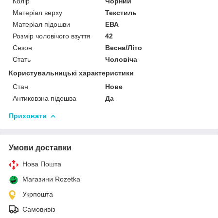
Колір
Чорний
Матеріал верху
Текстиль
Матеріал підошви
ЕВА
Розмір чоловічого взуття
42
Сезон
Весна/Літо
Стать
Чоловіча
Користувальницькі характеристики
Стан
Нове
Антиковзна підошва
Да
Приховати
Умови доставки
Нова Пошта
Магазини Rozetka
Укрпошта
Самовивіз