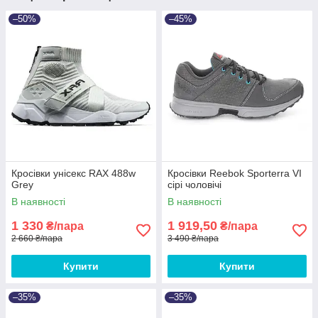
–50%
–45%
Кросівки унісекс RAX 488w
Кросівки Reebok Sporterra VI
Grey
сірі чоловічі
В наявності
В наявності
1 330
1 919,50
₴/пара
₴/пара
2 660 ₴/пара
3 490 ₴/пара
Купити
Купити
–35%
–35%