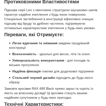
Протиковзними Властивостями
Підошва серії Leo з гвинтовою структурою каучукових шипів
гарантує надійне зчеплення з будь-якою поверхнею.
Спеціальне заглиблення в конструкції ефективно очищає
підошву від бруду та дрібних частинок, підтримуючи
оптимальні характеристики зчеплення у будь-яких умовах.
Переваги, які Отримуєте:
Легке вдягання та знімання
завдяки продуманій
конструкції
Всесезонність
- ідеальні для весни, літа та осені
Універсальність використання
- для походів та
міських прогулянок
Надійна фіксація
гомілки для додаткової підтримки
Стильний чорний дизайн
підходить до будь-якого
образу
Замовте кросівки RAX 488 Black прямо зараз та оцініть їх
якість на власному досвіді! Ці кросівки стануть вашим
надійним супутником у будь-яких пригодах.
Технічні Характеристики: