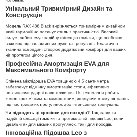
чоловіків.
Унікальний Тривимірний Дизайн та
Конструкція
Модель RAX 488 Black вирізняється тривимірним дизайном,
який гармонійно поєднує стиль з практичністю. Високий
силует забезпечує надійну фіксацію гомілки, що особливо
важливо під час активних рухів та тренувань. Еластична
тканина всередині створює додатковий комфорт для ваших
ніг протягом цілого дня.
Професійна Амортизація EVA для
Максимального Комфорту
Спінена міжпідошва EVA товщиною 4,5 сантиметра
забезпечує відмінну амортизацію стопи, ефективно
поглинаючи ударні навантаження. Ця технологія робить
кожен крок м'яким та комфортним, знижуючи втому ніг навіть
під час тривалих прогулянок або інтенсивних тренувань.
Чи підходять ці кросівки для походів?
Так, завдяки
надійній фіксації гомілки та протиковзній підошві Leo, вони
ідеальні як для міських прогулянок, так і для походів.
Інноваційна Підошва Leo з