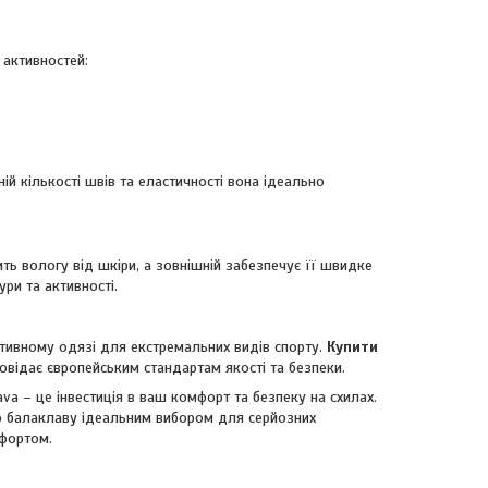
 активностей:
й кількості швів та еластичності вона ідеально
ь вологу від шкіри, а зовнішній забезпечує її швидке
ри та активності.
ктивному одязі для екстремальних видів спорту.
Купити
відає європейським стандартам якості та безпеки.
va – це інвестиція в ваш комфорт та безпеку на схилах.
 цю балаклаву ідеальним вибором для серйозних
мфортом.