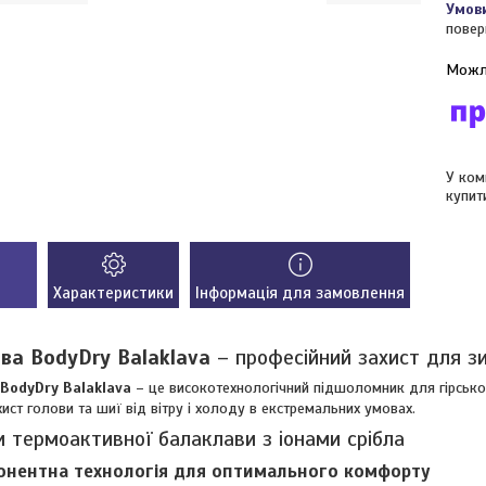
повер
У ком
купит
Характеристики
Інформація для замовлення
ва BodyDry Balaklava
– професійний захист для з
BodyDry Balaklava
– це високотехнологічний підшоломник для гірсько
хист голови та шиї від вітру і холоду в екстремальних умовах.
 термоактивної балаклави з іонами срібла
нентна технологія для оптимального комфорту