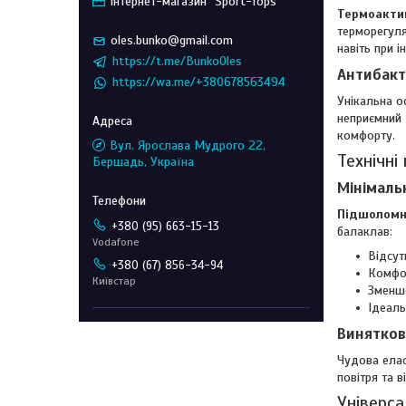
Інтернет-магазин "Sport-Tops"
Термоактив
терморегуля
oles.bunko@gmail.com
навіть при 
https://t.me/BunkoOles
Антибакт
https://wa.me/+380678563494
Унікальна о
неприємний 
комфорту.
Вул. Ярослава Мудрого 22,
Технічні
Бершадь, Україна
Мінімаль
Підшоломн
+380 (95) 663-15-13
балаклав:
Vodafone
Відсут
+380 (67) 856-34-94
Комфор
Київстар
Зменше
Ідеаль
Винятков
Чудова елас
повітря та 
Універса