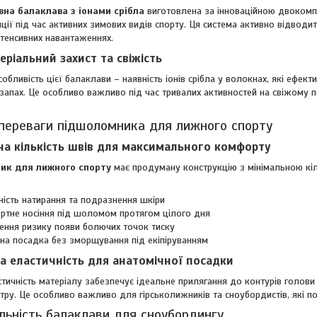
на балаклава з іонами срібла
виготовлена за інноваційною двокомпо
ції під час активних зимових видів спорту. Ця система активно відводи
інтенсивних навантаженнях.
еріальний захист та свіжість
собливість цієї балаклави – наявність іонів срібла у волокнах, які ефе
запах. Це особливо важливо під час тривалих активностей на свіжому по
 переваги підшоломника для лижного спорту
на кількість швів для максимального комфорту
ик для лижного спорту
має продуману конструкцію з мінімальною кіл
ність натирання та подразнення шкіри
тне носіння під шоломом протягом цілого дня
ння ризику появи болючих точок тиску
на посадка без зморщування під екіпіруванням
а еластичність для анатомічної посадки
тичність матеріалу забезпечує ідеальне прилягання до контурів голови
вітру. Це особливо важливо для гірськолижників та сноубордистів, які п
льність балаклави для сноубордингу