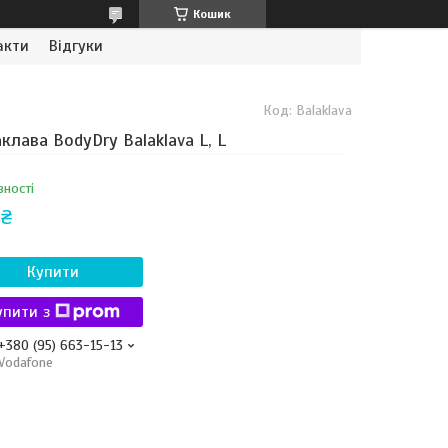
Кошик
акти
Відгуки
Код:
Balaklava
клава BodyDry Balaklava L, L
вності
 ₴
Купити
упити з
+380 (95) 663-15-13
Vodafone