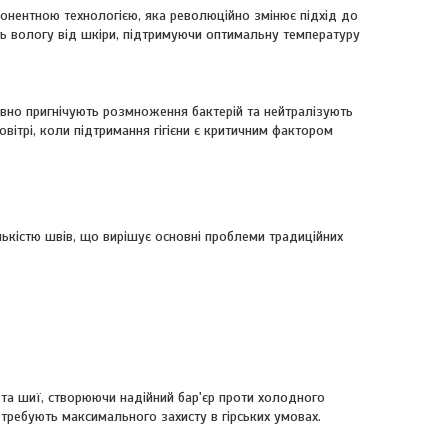
нентною технологією, яка революційно змінює підхід до
ть вологу від шкіри, підтримуючи оптимальну температуру
ктивно пригнічують розмноження бактерій та нейтралізують
вітрі, коли підтримання гігієни є критичним фактором
ькістю швів, що вирішує основні проблеми традиційних
 та шиї, створюючи надійний бар'єр проти холодного
отребують максимального захисту в гірських умовах.