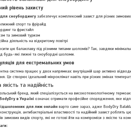
ний рівень захисту
 для сноубордингу
забезпечує комплексний захист для різних зимових
олижний спорт та фрірайд
рдинг та фристайл
ізм та зимовий туризм
ійна діяльність на відкритому повітрі
сити цю балаклаву під різними типами шоломів? Так, завдяки мінімальні
ід будь-які лижні та сноубордні шоломи.
уляція для екстремальних умов
тна система працює у двох напрямках: внутрішній шар активно відводит
ня. Це створює ідеальний мікроклімат навіть при різких змінах температу
 якість та надійність
ольський бренд, який спеціалізується на високотехнологічному термоа
BodyDry в Україні
означає отримати професійне спорядження, яке відпо
підшоломник для лиж онлайн
варто саме зараз, адже BodyDry Balakla
конструкція, антибактеріальні властивості та надійний захист роблять
ів зимових видів спорту, які не готові йти на компроміси з якістю та ко
аги: