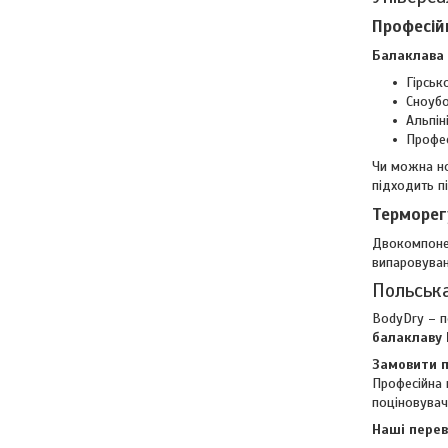
Професій
Балаклава
Гірськ
Сноубо
Альпін
Профес
Чи можна но
підходить п
Терморег
Двокомпонен
випаровуван
Польська
BodyDry – п
балаклаву 
Замовити 
Професійна 
поціновувач
Наші перев