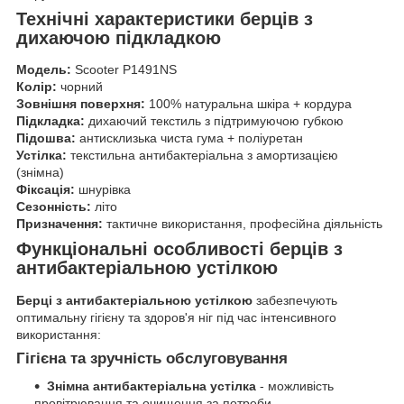
Технічні характеристики берців з
дихаючою підкладкою
Модель:
Scooter P1491NS
Колір:
чорний
Зовнішня поверхня:
100% натуральна шкіра + кордура
Підкладка:
дихаючий текстиль з підтримуючою губкою
Підошва:
антисклизька чиста гума + поліуретан
Устілка:
текстильна антибактеріальна з амортизацією
(знімна)
Фіксація:
шнурівка
Сезонність:
літо
Призначення:
тактичне використання, професійна діяльність
Функціональні особливості берців з
антибактеріальною устілкою
Берці з антибактеріальною устілкою
забезпечують
оптимальну гігієну та здоров'я ніг під час інтенсивного
використання:
Гігієна та зручність обслуговування
Знімна антибактеріальна устілка
- можливість
провітрювання та очищення за потреби