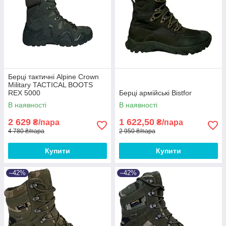
Берці тактичні Alpine Crown
Military TACTICAL BOOTS
REX 5000
Берці армійські Bistfor
В наявності
В наявності
2 629
1 622,50
₴/пара
₴/пара
4 780 ₴/пара
2 950 ₴/пара
Купити
Купити
–42%
–42%