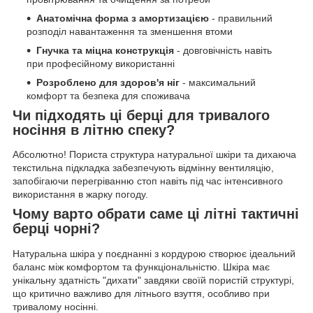
Анатомічна форма з амортизацією
- правильний
розподіл навантаження та зменшення втоми
Гнучка та міцна конструкція
- довговічність навіть
при професійному використанні
Розроблено для здоров'я ніг
- максимальний
комфорт та безпека для споживача
Чи підходять ці берці для тривалого
носіння в літню спеку?
Абсолютно! Пориста структура натуральної шкіри та дихаюча
текстильна підкладка забезпечують відмінну вентиляцію,
запобігаючи перегріванню стоп навіть під час інтенсивного
використання в жарку погоду.
Чому варто обрати саме ці літні тактичні
берці чорні?
Натуральна шкіра у поєднанні з кордурою створює ідеальний
баланс між комфортом та функціональністю. Шкіра має
унікальну здатність "дихати" завдяки своїй пористій структурі,
що критично важливо для літнього взуття, особливо при
тривалому носінні.