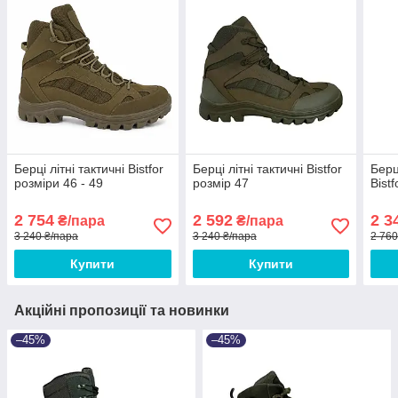
Берці літні тактичні Bistfor
Берці літні тактичні Bistfor
Берці
розміри 46 - 49
розмір 47
Bist
2 754
2 592
2 3
₴/пара
₴/пара
3 240 ₴/пара
3 240 ₴/пара
2 760
Купити
Купити
Акційні пропозиції та новинки
–45%
–45%