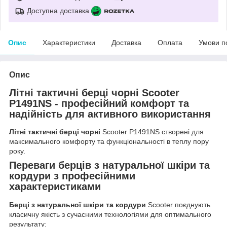
Доступна доставка
Опис
Характеристики
Доставка
Оплата
Умови п
Опис
Літні тактичні берці чорні Scooter
P1491NS
- професійний комфорт та
надійність для активного використання
Літні тактичні берці чорні
Scooter P1491NS створені для
максимального комфорту та функціональності в теплу пору
року.
Переваги берців з натуральної шкіри та
кордури з професійними
характеристиками
Берці з натуральної шкіри та кордури
Scooter поєднують
класичну якість з сучасними технологіями для оптимального
результату: