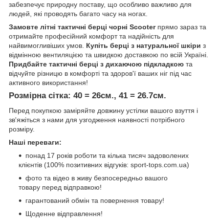
забезпечує природну поставу, що особливо важливо для
людей, які проводять багато часу на ногах.
Замовте літні тактичні берці чорні Scooter
прямо зараз та
отримайте професійний комфорт та надійність для
найвимогливіших умов.
Купіть берці з натуральної шкіри
з
відмінною вентиляцією та швидкою доставкою по всій Україні.
Придбайте тактичні берці з дихаючою підкладкою
та
відчуйте різницю в комфорті та здоров'ї ваших ніг під час
активного використання!
Розмірна сітка: 40 = 26см., 41 = 26.7см.
Перед покупкою заміряйте довжину устілки вашого взуття і
зв'яжіться з нами для узгодження наявності потрібного
розміру.
Наші переваги:
понад 17 років роботи та кілька тисяч задоволених
клієнтів (100% позитивних відгуків: sport-tops.com.ua)
фото та відео в живу безпосередньо вашого
товару перед відправкою!
гарантований обмін та повернення товару!
Щоденне відправлення!