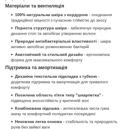
Матеріали та вентиляція
100% натуральна шкіра з кордурою
- поєднання
традиційної міцності з сучасною стійкістю до зносу
Пориста структура шкіри
- забезпечує природне
дихання стоп та запобігає утворенню вологи
Природні антибактеріальні властивості
- шкіра
активно запобігає розмноженню бактерій
Анатомічний та стильний дизайн
- ергономічна
форма для максимального комфорту
Підтримка та амортизація
Дихаюча текстильна підкладка з губкою
-
додаткова підтримка та амортизація для тривалого
комфорту
Посилена область п'яти типу "шкарпетка"
-
підвищена зносостійкість у критичній зоні
Комбінована підошва
- антисклизька чиста гума
знизу та комфортний поліуретан посередині
Нековзна легка основа
- стабільність та природність
рухів без зайвої ваги