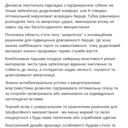
Дихаюча текстильна підкладка з підтримуючою губкою не
тільки забезпечує додатковий комфорт, але й створює
оптимальний мікроклімат всередині берців. Губка рівномірно
розподіляє тиск та амортизує удари, зменшуючи втому ніг
навіть під час багатогодинного використання.
Посилена область п'яти типу "шкарпетка" є інноваційним
рішенням для підвищення довговічності берців. Ця зона
зазнає найбільшого тертя та навантаження, тому додатковий
матеріал значно продовжує термін служби взуття.
Комбінована підошва поєднує найкращі властивості різних
матеріалів: чиста гума забезпечує відмінне зчеплення та
стійкість до зносу, а поліуретан надає легкості, гнучкості та
довготривалої амортизації.
Знімна антибактеріальна устілка з амортизуючими
властивостями дозволяє підтримувати оптимальну гігієну та
за потреби провітрювати або замінювати на індивідуальні
ортопедичні вставки.
Чорний колір є універсальним та практичним рішенням для
професійного використання - він менш маркий та легко
поєднується з будь-яким тактичним або службовим одягом.
Анатомічний дизайн враховує особливості будови стопи та