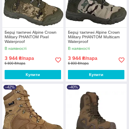
Берці тактичні Alpine Crown
Берці тактичні Alpine Crown
Military PHANTOM Pixel
Military PHANTOM Multicam
Waterproof
Waterproof
В наявності
В наявності
3 944
3 944
₴/пара
₴/пара
6 800 ₴/пара
6 800 ₴/пара
Купити
Купити
–42%
–40%