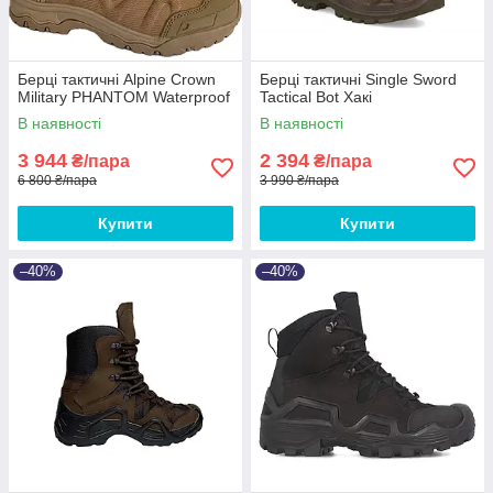
Берці тактичні Alpine Crown
Берці тактичні Single Sword
Military PHANTOM Waterproof
Tactical Bot Хакі
В наявності
В наявності
3 944
2 394
₴/пара
₴/пара
6 800 ₴/пара
3 990 ₴/пара
Купити
Купити
–40%
–40%