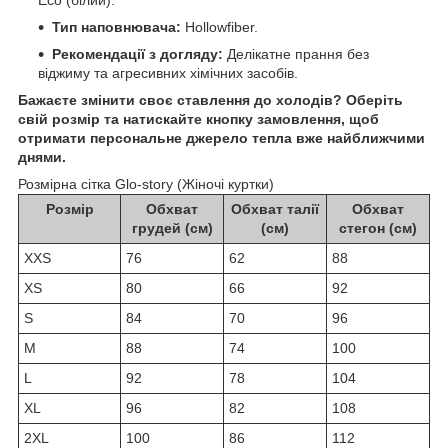
Eco (білий).
Тип наповнювача:
Hollowfiber.
Рекомендації з догляду:
Делікатне прання без
віджиму та агресивних хімічних засобів.
Бажаєте змінити своє ставлення до холодів? Оберіть
свій розмір та натискайте кнопку замовлення, щоб
отримати персональне джерело тепла вже найближчими
днями.
Розмірна сітка Glo-story (Жіночі куртки)
Розмір
Обхват
Обхват талії
Обхват
грудей (см)
(см)
стегон (см)
XXS
76
62
88
XS
80
66
92
S
84
70
96
M
88
74
100
L
92
78
104
XL
96
82
108
2XL
100
86
112