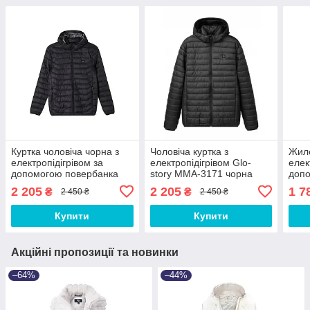
Куртка чоловіча чорна з
Чоловіча куртка з
Жиле
електропідігрівом за
електропідігрівом Glo-
елек
допомогою повербанка
story MMA-3171 чорна
доп
Glo-story
Glo-
2 205
2 205
1 7
₴
₴
2 450 ₴
2 450 ₴
Купити
Купити
Акційні пропозиції та новинки
–64%
–44%