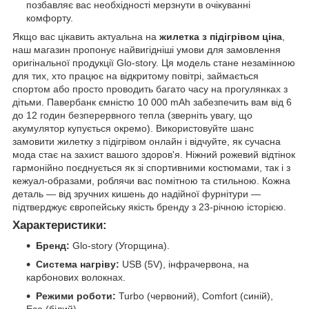
позбавляє вас необхідності мерзнути в очікуванні
комфорту.
Якщо вас цікавить актуальна на
жилетка з підігрівом ціна
,
наш магазин пропонує найвигідніші умови для замовлення
оригінальної продукції Glo-story. Ця модель стане незамінною
для тих, хто працює на відкритому повітрі, займається
спортом або просто проводить багато часу на прогулянках з
дітьми. Павербанк ємністю 10 000 mAh забезпечить вам від 6
до 12 годин безперервного тепла (зверніть увагу, що
акумулятор купується окремо). Використовуйте шанс
замовити жилетку з підігрівом онлайн і відчуйте, як сучасна
мода стає на захист вашого здоров'я. Ніжний рожевий відтінок
гармонійно поєднується як зі спортивними костюмами, так і з
кежуал-образами, роблячи вас помітною та стильною. Кожна
деталь — від зручних кишень до надійної фурнітури —
підтверджує європейську якість бренду з 23-річною історією.
Характеристики:
Бренд:
Glo-story (Угорщина).
Система нагріву:
USB (5V), інфрачервона, на
карбонових волокнах.
Режими роботи:
Turbo (червоний), Comfort (синій),