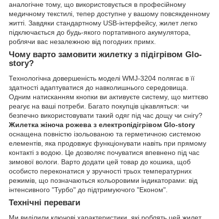
аналогічне тому, що використовується в професійному
медичному текстилі, тепер доступне у вашому повсякденному
житті. Завдяки стандартному USB-інтерфейсу, жилет легко
підключається до будь-якого портативного акумулятора,
роблячи вас незалежною від погодних примх.
Чому варто замовити жилетку з підігрівом Glo-
story?
Технологічна довершеність моделі WMJ-3204 полягає в її
здатності адаптуватися до навколишнього середовища.
Одним натисканням кнопки ви активуєте систему, що миттєво
реагує на ваші потреби. Багато покупців цікавляться: чи
безпечно використовувати такий одяг під час дощу чи снігу?
Жилетка жіноча рожева з електропідігрівом Glo-story
оснащена повністю ізольованою та герметичною системою
елементів, яка продовжує функціонувати навіть при прямому
контакті з водою. Це дозволяє почуватися впевнено під час
зимової вологи. Варто додати цей товар до кошика, щоб
особисто переконатися у зручності трьох температурних
режимів, що позначаються кольоровими індикаторами: від
інтенсивного "Турбо" до підтримуючого "Економ".
Технічні переваги
Ми виділили ключові характеристики, які роблять цей жилет