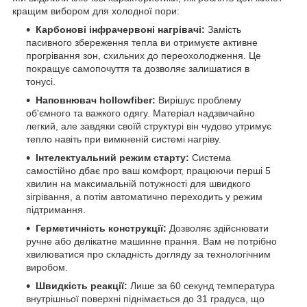
кращим вибором для холодної пори:
Карбонові інфрачервоні нагрівачі:
Замість
пасивного збереження тепла ви отримуєте активне
прогрівання зон, схильних до переохолодження. Це
покращує самопочуття та дозволяє залишатися в
тонусі.
Наповнювач hollowfiber:
Вирішує проблему
об'ємного та важкого одягу. Матеріал надзвичайно
легкий, але завдяки своїй структурі він чудово утримує
тепло навіть при вимкненій системі нагріву.
Інтелектуальний режим старту:
Система
самостійно дбає про ваш комфорт, працюючи перші 5
хвилин на максимальній потужності для швидкого
зігрівання, а потім автоматично переходить у режим
підтримання.
Герметичність конструкції:
Дозволяє здійснювати
ручне або делікатне машинне прання. Вам не потрібно
хвилюватися про складність догляду за технологічним
виробом.
Швидкість реакції:
Лише за 60 секунд температура
внутрішньої поверхні піднімається до 31 градуса, що