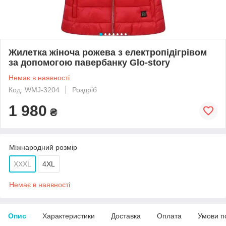
Жилетка жіноча рожева з електропідігрівом
за допомогою павербанку Glo-story
Немає в наявності
Код: WMJ-3204
Роздріб
1 980
₴
Міжнародний розмір
XXXL
4XL
Немає в наявності
Опис
Характеристики
Доставка
Оплата
Умови п