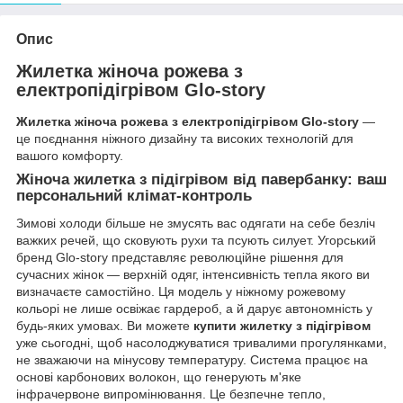
Опис
Жилетка жіноча рожева з
електропідігрівом Glo-story
Жилетка жіноча рожева з електропідігрівом Glo-story
—
це поєднання ніжного дизайну та високих технологій для
вашого комфорту.
Жіноча жилетка з підігрівом від павербанку: ваш
персональний клімат-контроль
Зимові холоди більше не змусять вас одягати на себе безліч
важких речей, що сковують рухи та псують силует. Угорський
бренд Glo-story представляє революційне рішення для
сучасних жінок — верхній одяг, інтенсивність тепла якого ви
визначаєте самостійно. Ця модель у ніжному рожевому
кольорі не лише освіжає гардероб, а й дарує автономність у
будь-яких умовах. Ви можете
купити жилетку з підігрівом
уже сьогодні, щоб насолоджуватися тривалими прогулянками,
не зважаючи на мінусову температуру. Система працює на
основі карбонових волокон, що генерують м'яке
інфрачервоне випромінювання. Це безпечне тепло,