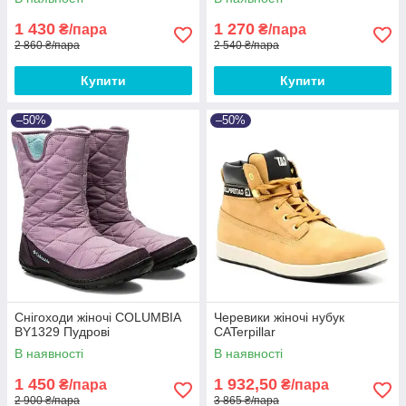
1 430
1 270
₴/пара
₴/пара
2 860 ₴/пара
2 540 ₴/пара
Купити
Купити
–50%
–50%
Снігоходи жіночі COLUMBIA
Черевики жіночі нубук
BY1329 Пудрові
CATerpillar
В наявності
В наявності
1 450
1 932,50
₴/пара
₴/пара
2 900 ₴/пара
3 865 ₴/пара