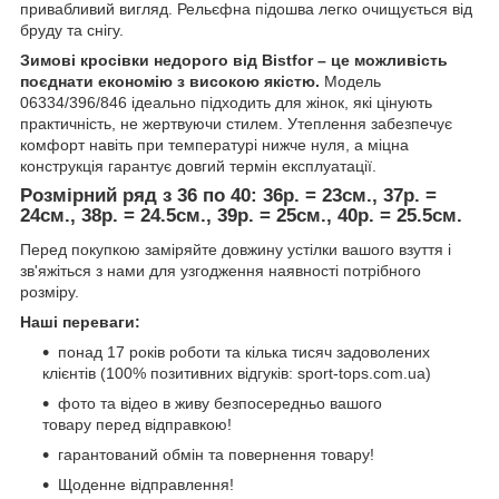
привабливий вигляд. Рельєфна підошва легко очищується від
бруду та снігу.
Зимові кросівки недорого від Bistfor – це можливість
поєднати економію з високою якістю.
Модель
06334/396/846 ідеально підходить для жінок, які цінують
практичність, не жертвуючи стилем. Утеплення забезпечує
комфорт навіть при температурі нижче нуля, а міцна
конструкція гарантує довгий термін експлуатації.
Розмірний ряд з 36 по 40: 36р. = 23см., 37р. =
24см., 38р. = 24.5см., 39р. = 25см., 40р. = 25.5см.
Перед покупкою заміряйте довжину устілки вашого взуття і
зв'яжіться з нами для узгодження наявності потрібного
розміру.
Наші переваги:
понад 17 років роботи та кілька тисяч задоволених
клієнтів (100% позитивних відгуків: sport-tops.com.ua)
фото та відео в живу безпосередньо вашого
товару перед відправкою!
гарантований обмін та повернення товару!
Щоденне відправлення!