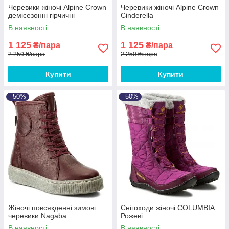
Черевики жіночі Alpine Crown
Черевики жіночі Alpine Crown
демісезонні гірчичні
Cinderella
В наявності
В наявності
1 125
1 125
₴/пара
₴/пара
2 250 ₴/пара
2 250 ₴/пара
Купити
Купити
–50%
–50%
Жіночі повсякденні зимові
Снігоходи жіночі COLUMBIA
черевики Nagaba
Рожеві
В наявності
В наявності