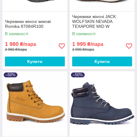
Черевики жіночі JACK
Черевики жіночі зимові
WOLFSKIN NEVADA
Romika 87084R100
TEXAPORE MID W
В наявності
В наявності
1 980
1 995
₴/пара
₴/пара
3 960 ₴/пара
3 990 ₴/пара
Купити
Купити
–50%
–50%