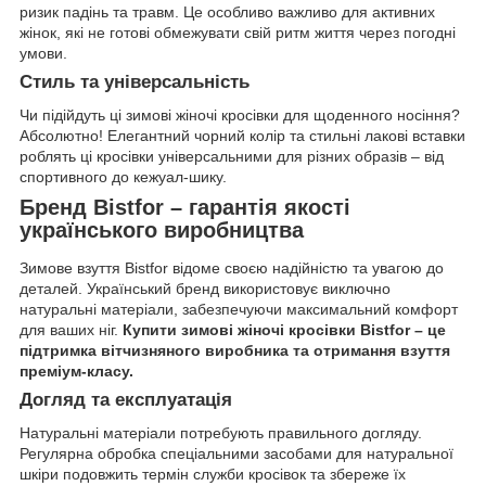
ризик падінь та травм. Це особливо важливо для активних
жінок, які не готові обмежувати свій ритм життя через погодні
умови.
Стиль та універсальність
Чи підійдуть ці зимові жіночі кросівки для щоденного носіння?
Абсолютно! Елегантний чорний колір та стильні лакові вставки
роблять ці кросівки універсальними для різних образів – від
спортивного до кежуал-шику.
Бренд Bistfor – гарантія якості
українського виробництва
Зимове взуття Bistfor відоме своєю надійністю та увагою до
деталей. Український бренд використовує виключно
натуральні матеріали, забезпечуючи максимальний комфорт
для ваших ніг.
Купити зимові жіночі кросівки Bistfor – це
підтримка вітчизняного виробника та отримання взуття
преміум-класу.
Догляд та експлуатація
Натуральні матеріали потребують правильного догляду.
Регулярна обробка спеціальними засобами для натуральної
шкіри подовжить термін служби кросівок та збереже їх