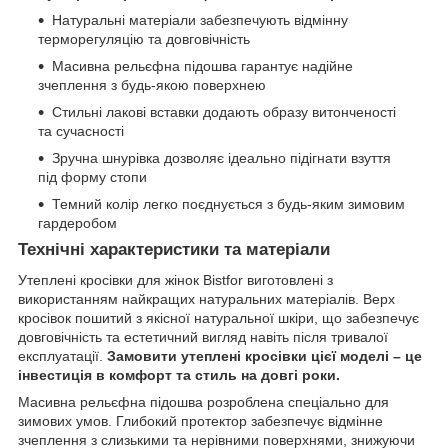
Натуральні матеріали забезпечують відмінну
терморегуляцію та довговічність
Масивна рельєфна підошва гарантує надійне
зчеплення з будь-якою поверхнею
Стильні лакові вставки додають образу витонченості
та сучасності
Зручна шнурівка дозволяє ідеально підігнати взуття
під форму стопи
Темний колір легко поєднується з будь-яким зимовим
гардеробом
Технічні характеристики та матеріали
Утеплені кросівки для жінок Bistfor виготовлені з
використанням найкращих натуральних матеріалів. Верх
кросівок пошитий з якісної натуральної шкіри, що забезпечує
довговічність та естетичний вигляд навіть після тривалої
експлуатації.
Замовити утеплені кросівки цієї моделі – це
інвестиція в комфорт та стиль на довгі роки.
Масивна рельєфна підошва розроблена спеціально для
зимових умов. Глибокий протектор забезпечує відмінне
зчеплення з слизькими та нерівними поверхнями, знижуючи