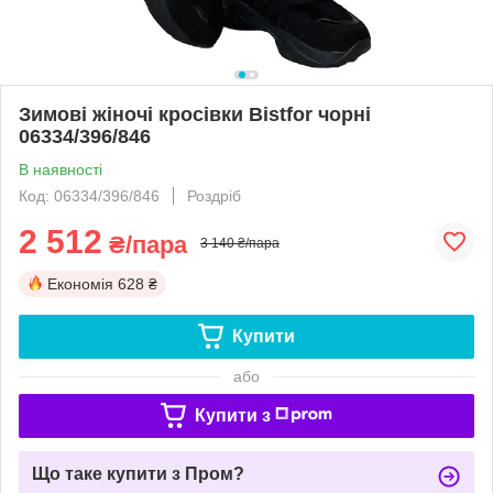
Зимові жіночі кросівки Bistfor чорні
06334/396/846
В наявності
Код: 06334/396/846
Роздріб
2 512
₴/пара
3 140 ₴/пара
Економія
628 ₴
Купити
або
Купити з
Що таке купити з Пром?