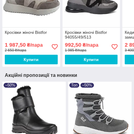
Кросівки жіночі Bistfor
Кросівки жіночі Bistfor
Кеди
94055/49/513
замш
1 987,50
992,50
2 8
₴/пара
₴/пара
2 650 ₴/пара
1 985 ₴/пара
3 400
Купити
Купити
Акційні пропозиції та новинки
–50%
Топ
–50%