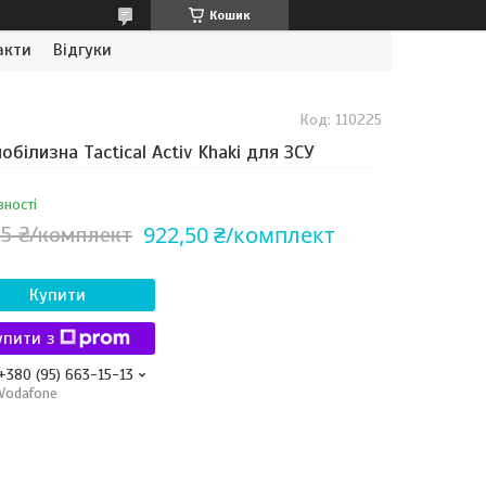
Кошик
акти
Відгуки
Код:
110225
обілизна Tactical Activ Khaki для ЗСУ
вності
922,50 ₴/комплект
45 ₴/комплект
Купити
упити з
+380 (95) 663-15-13
Vodafone