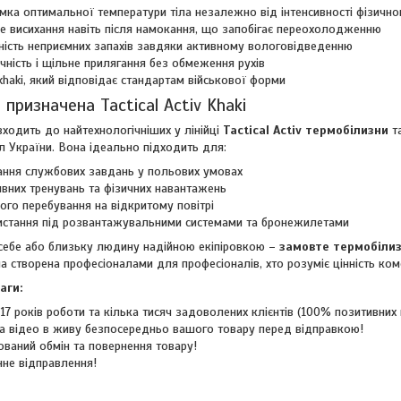
мка оптимальної температури тіла незалежно від інтенсивності фізичн
 висихання навіть після намокання, що запобігає переохолодженню
ність неприємних запахів завдяки активному вологовідведенню
чність і щільне прилягання без обмеження рухів
khaki, який відповідає стандартам військової форми
 призначена Tactical Activ Khaki
ходить до найтехнологічніших у лінійці
Tactical Activ термобілизни
та
л України. Вона ідеально підходить для:
ння службових завдань у польових умовах
ивних тренувань та фізичних навантажень
ого перебування на відкритому повітрі
стання під розвантажувальними системами та бронежилетами
себе або близьку людину надійною екіпіровкою –
замовте термобілизн
а створена професіоналами для професіоналів, хто розуміє цінність ко
аги:
17 років роботи та кілька тисяч задоволених клієнтів (100% позитивних в
а відео в живу безпосередньо вашого товару перед відправкою!
ований обмін та повернення товару!
не відправлення!