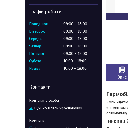
Графік роботи
Понеділок
09:00
18:00
Вівторок
09:00
18:00
Середа
09:00
18:00
Четвер
09:00
18:00
Пʼятниця
09:00
18:00
Субота
10:00
18:00
Неділя
10:00
18:00
Опис
Контакти
Термобі
Коли йдетьс
елементом е
Бунько Олесь Ярославович
оптимальну 
Інноваці