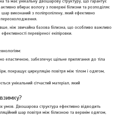
на та має унікальну двошарову структуру, що гарантує
 активно вбирає вологу з поверхні білизни та розподіляє
й шар виконаний з поліпропілену, який ефективно
и переохолодження.
вше, ніж звичайна базова білизна, що особливо важливо
ефективності перевіреної екіпіровки.
хнологіям:
но еластичною, забезпечує щільне прилягання до тіла
іри, покращує циркуляцію повітря між тілом і одягом,
ться унікальний сітчастий матеріал, який
 взимку?
х умов. Двошарова структура ефективно відводить
золяційний шар повітря між білизною та верхнім одягом,