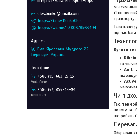
Інтернет-магазин "Sport-Tops"
Термобілиз
максимальни
її по велик
oles.bunko@gmail.com
транспортує
https://t.me/BunkoOles
Така констр
https://wa.me/+380678563494
під час баг
Технолог
Вул. Ярослава Мудрого 22,
Купити тер
Бершадь, Україна
Ribbin
та значн
Air Ch
підвищую
+380 (95) 663-15-13
Active
Vodafone
максимал
+380 (67) 856-34-94
Чи підхо
Київстар
Так,
термоб
вологу та з
що робить ї
Переваги
Обираючи
я