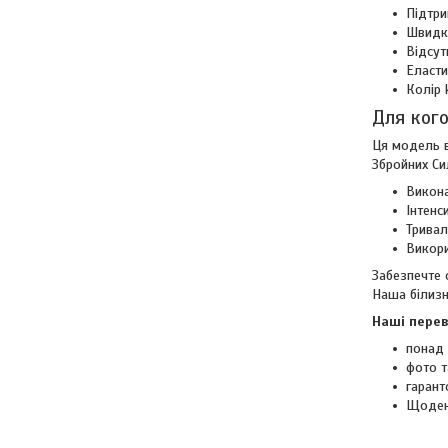
Підтри
Швидке
Відсут
Еласти
Колір 
Для кого
Ця модель в
Збройних Си
Викона
Інтенс
Тривал
Викори
Забезпечте 
Наша білизн
Наші перев
понад 
фото т
гарант
Щоден