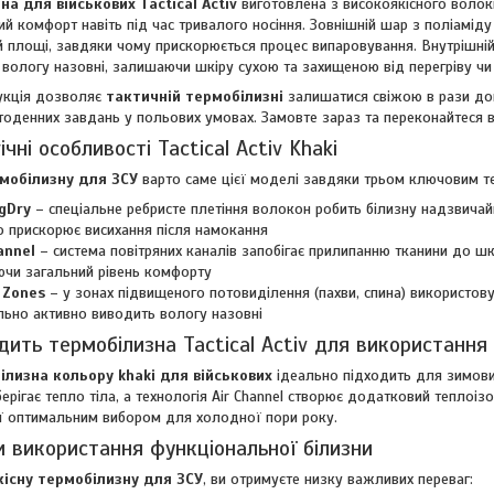
на для військових Tactical Activ
виготовлена з високоякісного волок
й комфорт навіть під час тривалого носіння. Зовнішній шар з поліаміду
ій площі, завдяки чому прискорюється процес випаровування. Внутрішні
 вологу назовні, залишаючи шкіру сухою та захищеною від перегріву ч
укція дозволяє
тактичній термобілизні
залишатися свіжою в рази до
атоденних завдань у польових умовах. Замовте зараз та переконайтеся в 
ічні особливості Tactical Activ Khaki
мобілизну для ЗСУ
варто саме цієї моделі завдяки трьом ключовим те
gDry
– спеціальне ребристе плетіння волокон робить білизну надзвичай
о прискорює висихання після намокання
annel
– система повітряних каналів запобігає прилипанню тканини до шк
чи загальний рівень комфорту
 Zones
– у зонах підвищеного потовиділення (пахви, спина) використовує
ьно активно виводить вологу назовні
дить термобілизна Tactical Activ для використання
ілизна кольору khaki для військових
ідеально підходить для зимови
берігає тепло тіла, а технологія Air Channel створює додатковий теплоі
ї оптимальним вибором для холодної пори року.
 використання функціональної білизни
кісну термобілизну для ЗСУ
, ви отримуєте низку важливих переваг: