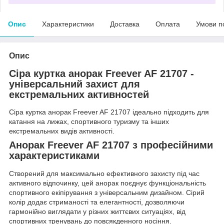
Опис
Характеристики
Доставка
Оплата
Умови п
Опис
Сіра куртка анорак Freever AF 21707
-
універсальний захист для
екстремальних активностей
Сіра куртка анорак Freever AF 21707 ідеально підходить для
катання на лижах, спортивного туризму та інших
екстремальних видів активності.
Анорак Freever AF 21707 з професійними
характеристиками
Створений для максимально ефективного захисту під час
активного відпочинку, цей анорак поєднує функціональність
спортивного екіпірування з універсальним дизайном. Сірий
колір додає стриманості та елегантності, дозволяючи
гармонійно виглядати у різних життєвих ситуаціях, від
спортивних тренувань до повсякденного носіння.