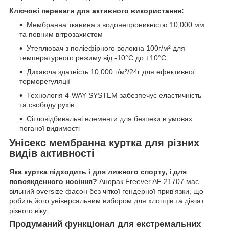
Ключові переваги для активного використання:
Мембранна тканина з водонепроникністю 10,000 мм
та повним вітрозахистом
Утеплювач з поліефірного волокна 100г/м² для
температурного режиму від -10°С до +10°С
Дихаюча здатність 10,000 г/м²/24г для ефективної
терморегуляції
Технологія 4-WAY SYSTEM забезпечує еластичність
та свободу рухів
Сітловідбивальні елементи для безпеки в умовах
поганої видимості
Унісекс мембранна куртка для різних
видів активності
Яка куртка підходить і для лижного спорту, і для
повсякденного носіння?
Анорак Freever AF 21707 має
вільний oversize фасон без чіткої гендерної прив'язки, що
робить його універсальним вибором для хлопців та дівчат
різного віку.
Продуманий функціонал для екстремальних