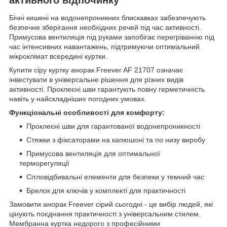
Бічні кишені на водонепроникних блискавках забезпечують
безпечне зберігання необхідних речей під час активності.
Примусова вентиляція під руками запобігає перегріванню під
час інтенсивних навантажень, підтримуючи оптимальний
мікроклімат всередині куртки.
Купити сіру куртку анорак Freever AF 21707 означає
інвестувати в універсальне рішення для різних видів
активності. Проклеєні шви гарантують повну герметичність
навіть у найскладніших погодних умовах.
Функціональні особливості для комфорту:
Проклеєні шви для гарантованої водонепроникності
Стяжки з фіксаторами на капюшоні та по низу виробу
Примусова вентиляція для оптимальної
терморегуляції
Сітловідбивальні елементи для безпеки у темний час
Брелок для ключів у комплекті для практичності
Замовити анорак Freever сірий сьогодні - це вибір людей, які
цінують поєднання практичності з універсальним стилем.
Мембранна куртка недорого з професійними