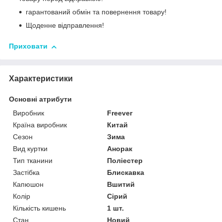
гарантований обмін та повернення товару!
Щоденне відправлення!
Приховати
Характеристики
Основні атрибути
Виробник
Freever
Країна виробник
Китай
Сезон
Зима
Вид куртки
Анорак
Тип тканини
Поліестер
Застібка
Блискавка
Капюшон
Вшитий
Колір
Сірий
Кількість кишень
1 шт.
Стан
Новий