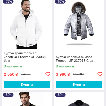
–73%
–69%
Куртка трансформер
чоловіча Freever UF 23033
Куртка чоловіча зимова
біла
Freever UF 237018 Сіра
В наявності
В наявності
2 550
3 990
₴
₴
9 405 ₴
12 780 ₴
Купити
Купити
–59%
–59%