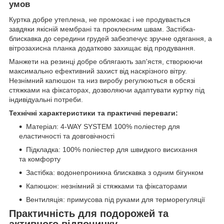
умов
Куртка добре утеплена, не промокає і не продувається
завдяки якісній мембрані та проклеєним швам. Застібка-
блискавка до середини грудей забезпечує зручне одягання, а
вітрозахисна планка додатково захищає від продування.
Манжети на резинці добре облягають зап'ястя, створюючи
максимально ефективний захист від наскрізного вітру.
Незнімний капюшон та низ виробу регулюються в обсязі
стяжками на фіксаторах, дозволяючи адаптувати куртку під
індивідуальні потреби.
Технічні характеристики та практичні переваги:
Матеріал: 4-WAY SYSTEM 100% поліестер для
еластичності та довговічності
Підкладка: 100% поліестер для швидкого висихання
та комфорту
Застібка: водонепроникна блискавка з одним бігунком
Капюшон: незнімний зі стяжками та фіксаторами
Вентиляція: примусова під руками для терморегуляції
Практичність для подорожей та
активного відпочинку