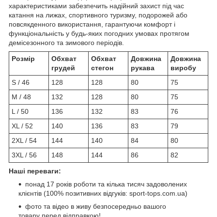
характеристиками забезпечить надійний захист під час
катання на лижах, спортивного туризму, подорожей або
повсякденного використання, гарантуючи комфорт і
функціональність у будь-яких погодних умовах протягом
демісезонного та зимового періодів.
Розмір
Обхват
Обхват
Довжина
Довжина
грудей
стегон
рукава
виробу
S / 46
128
128
80
75
M / 48
132
128
80
75
L / 50
136
132
83
76
XL / 52
140
136
83
79
2XL / 54
144
140
84
80
3XL / 56
148
144
86
82
Наші переваги:
понад 17 років роботи та кілька тисяч задоволених
клієнтів (100% позитивних відгуків: sport-tops.com.ua)
фото та відео в живу безпосередньо вашого
товару перед відправкою!