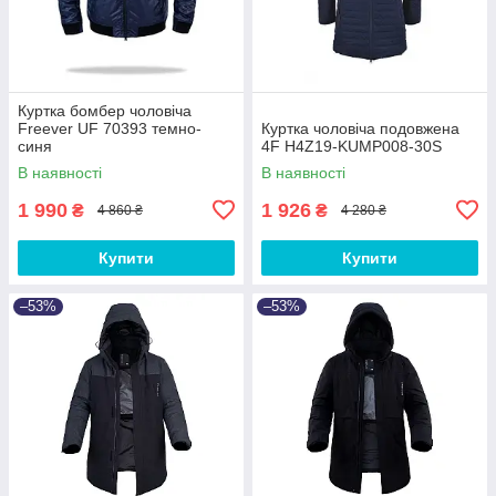
Куртка бомбер чоловіча
Freever UF 70393 темно-
Куртка чоловіча подовжена
синя
4F H4Z19-KUMP008-30S
В наявності
В наявності
1 990
1 926
₴
₴
4 860 ₴
4 280 ₴
Купити
Купити
–53%
–53%