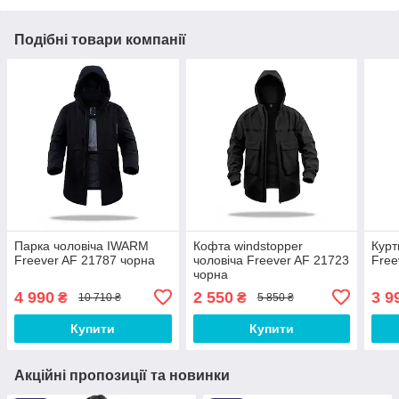
Подібні товари компанії
Парка чоловіча IWARM
Кофта windstopper
Курт
Freever AF 21787 чорна
чоловіча Freever AF 21723
Free
чорна
4 990
2 550
3 9
₴
₴
10 710 ₴
5 850 ₴
Купити
Купити
Акційні пропозиції та новинки