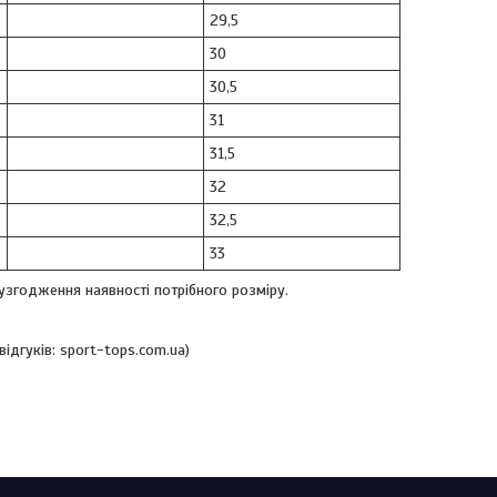
29,5
30
30,5
31
31,5
32
32,5
33
узгодження наявності потрібного розміру.
ідгуків: sport-tops.com.ua)