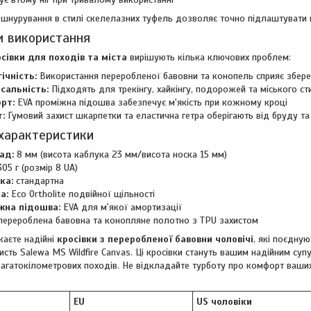
шнурування в стилі скелелазних туфель дозволяє точно підлаштувати п
и використання
осівки для походів та міста
вирішують кілька ключових проблем:
ічність:
Використання переробленої бавовни та конопель сприяє збер
сальність:
Підходять для трекінгу, хайкінгу, подорожей та міського с
рт:
EVA проміжна підошва забезпечує м'якість при кожному кроці
:
Гумовий захист шкарпетки та еластична гетра оберігають від бруду та
 характеристики
ад:
8 мм (висота каблука 23 мм/висота носка 15 мм)
05 г (розмір 8 UA)
ка:
стандартна
а:
Eco Ortholite подвійної щільності
жна підошва:
EVA для м'якої амортизації
ерероблена бавовна та конопляне полотно з TPU захистом
аєте надійні
кросівки з переробленої бавовни чоловічі
, які поєдную
ристь Salewa MS Wildfire Canvas. Ці кросівки стануть вашим надійним су
агатокілометрових походів. Не відкладайте турботу про комфорт ваших 
EU
US чоловіки