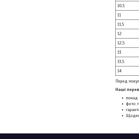
10,5
11
11,5
12
12,5
13
13,5
14
Перед покуп
Наші перев
понад 
фото т
гарант
Щоден