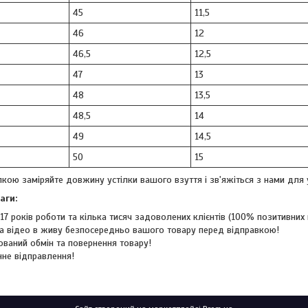
45
11,5
46
12
46,5
12,5
47
13
48
13,5
48,5
14
49
14,5
50
15
кою заміряйте довжину устілки вашого взуття і зв'яжіться з нами для 
аги:
17 років роботи та кілька тисяч задоволених клієнтів (100% позитивних в
а відео в живу безпосередньо вашого товару перед відправкою!
ований обмін та повернення товару!
не відправлення!