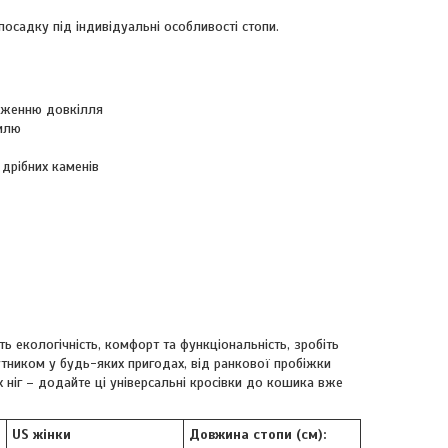
осадку під індивідуальні особливості стопи.
еженню довкілля
тилю
 дрібних каменів
ть екологічність, комфорт та функціональність, зробіть
путником у будь-яких пригодах, від ранкової пробіжки
ніг – додайте ці універсальні кросівки до кошика вже
US жінки
Довжина стопи (см):