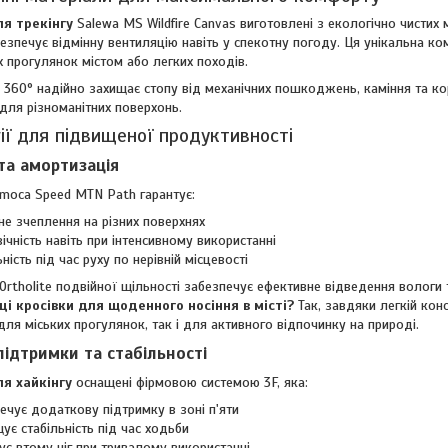
ля трекінгу
Salewa MS Wildfire Canvas виготовлені з екологічно чистих 
езпечує відмінну вентиляцію навіть у спекотну погоду. Ця унікальна ком
х прогулянок містом або легких походів.
 360° надійно захищає стопу від механічних пошкоджень, каміння та ко
для різноманітних поверхонь.
ії для підвищеної продуктивності
та амортизація
moca Speed MTN Path гарантує:
не зчеплення на різних поверхнях
ічність навіть при інтенсивному використанні
ьність під час руху по нерівній місцевості
 Ortholite подвійної щільності забезпечує ефективне відведення волог
ці кросівки для щоденного носіння в місті?
Так, завдяки легкій кон
 для міських прогулянок, так і для активного відпочинку на природі.
підтримки та стабільності
ля хайкінгу
оснащені фірмовою системою 3F, яка:
ечує додаткову підтримку в зоні п'яти
ує стабільність під час ходьби
є втому ніг при тривалому використанні