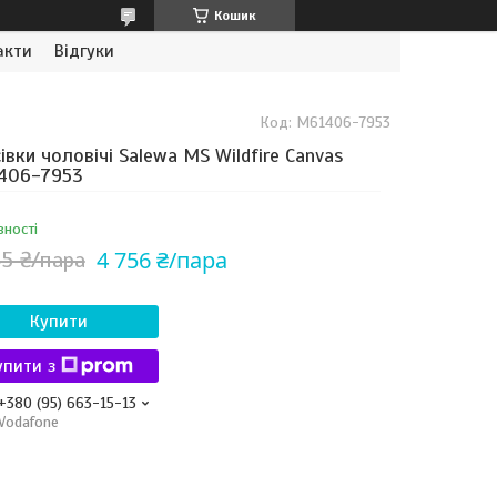
Кошик
акти
Відгуки
Код:
M61406-7953
івки чоловічі Salewa MS Wildfire Canvas
406-7953
вності
4 756 ₴/пара
45 ₴/пара
Купити
упити з
+380 (95) 663-15-13
Vodafone