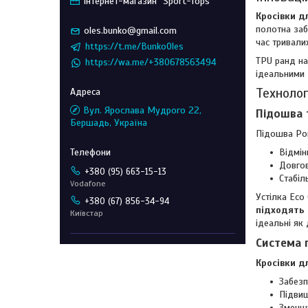
Інтернет-магазин "Sport-Tops"
Кросівки д
полотна заб
oles.bunko@gmail.com
час тривали
https://t.me/BunkoOles
TPU ранд на
https://wa.me/+380678563494
ідеальними 
Технолог
Вул. Ярослава Мудрого 22,
Підошва 
Бершадь, Україна
Підошва Po
Відмін
Довгов
+380 (95) 663-15-13
Стабіл
Vodafone
Устілка Eco
+380 (67) 856-34-94
підходять 
Київстар
ідеальні як
Система 
Кросівки д
Забезп
Підвищ
Зменшу