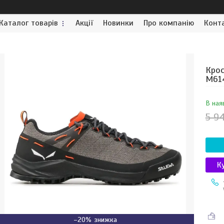
Каталог товарів
Акції
Новинки
Про компанію
Конт
Крос
M61
В ная
5 9
К
–20%