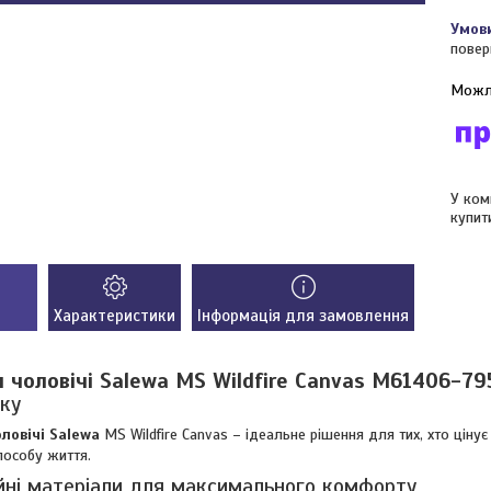
повер
У ком
купит
Характеристики
Інформація для замовлення
и чоловічі Salewa MS Wildfire Canvas M61406-79
ку
оловічі Salewa
MS Wildfire Canvas – ідеальне рішення для тих, хто цінує
пособу життя.
йні матеріали для максимального комфорту