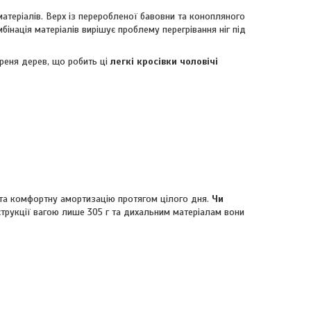
матеріалів. Верх із переробленої бавовни та конопляного
бінація матеріалів вирішує проблему перегрівання ніг під
реня дерев, що робить ці
легкі кросівки чоловічі
и та комфортну амортизацію протягом цілого дня.
Чи
струкції вагою лише 305 г та дихальним матеріалам вони