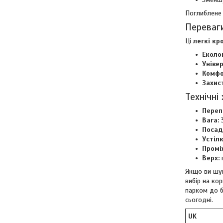
Поглиблене 
Переваг
Ці
легкі кр
Еколог
Універ
Комфо
Захист
Технічні
Переп
Вага:
3
Посад
Устілк
Промі
Верх:
п
Якщо ви шук
вибір на ко
парком до б
сьогодні.
UK