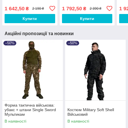
1 642,50
1 792,50
1 9
₴
₴
2 190 ₴
2 390 ₴
Купити
Купити
Акційні пропозиції та новинки
–50%
–50%
Форма тактична військова:
убакс + штани Single Sword
Костюм Military Soft Shell
Мультикам
Військовий
В наявності
В наявності