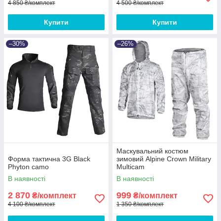
4 850 ₴/комплект
4 500 ₴/комплект
Купити
Купити
–30%
–26%
Маскувальний костюм
Форма тактична 3G Black
зимовий Alpine Crown Military
Phyton camo
Multicam
В наявності
В наявності
2 870
999
₴/комплект
₴/комплект
4 100 ₴/комплект
1 350 ₴/комплект