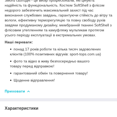
Sword сьогодні - це вибір професіоналів, які цінують
надійність та функціональність. Костюм SoftShell з флісом
недорого забезпечить максимальний захист під час
виконання службових завдань, гарантуючи стійкість до вітру та
вологи, ефективну терморегуляцію та повну свободу рухів
завдяки продуманому дизайну, мембранній тканині SoftShell з
флісовим утепленням та камуфляжу мультикам протягом
усього періоду експлуатації в екстремальних умовах.
Наші переваги:
понад 17 років роботи та кілька тисяч задоволених
клієнтів (100% позитивних відгуків: sport-tops.com.ua)
фото та відео в живу безпосередньо вашого
товару перед відправкою!
гарантований обмін та повернення товару!
Щоденне відправлення!
Приховати
Характеристики