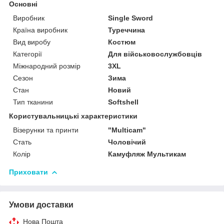
Основні
Виробник
Single Sword
Країна виробник
Туреччина
Вид виробу
Костюм
Категорії
Для військовослужбовців
Міжнародний розмір
3XL
Сезон
Зима
Стан
Новий
Тип тканини
Softshell
Користувальницькі характеристики
Візерунки та принти
"Multicam"
Стать
Чоловічий
Колір
Камуфляж Мультикам
Приховати
Умови доставки
Нова Пошта