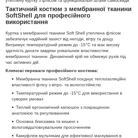
утеплену куртку з флісом та функціональні штани самоскиди.
Тактичний костюм з мембранної тканини
SoftShell для професійного
використання
Куртка з мембранної тканини Soft Shell утеплена флісом
забезпечує надійний захист від негоди, вітру та дощу.
Витримує температурний режим до -15°C та має високу
здатність дихати завдяки унікальним властивостям
мембранної тканини. Динамічний крій не обмежує рухів під
час активних дій.
Ключові переваги професійного костюма:
Мембранна тканина SoftShell поєднує теплоізоляційні
властивості флісу з вітро- та вологостійкістю
Температурний режим до -15°С для використання в
суворих умовах
Теплий ергономічний капюшон з покращеною
анатомією та регулюванням
Основна блискавка та кишені з
вологовідштовхувальним просоченням
Камуфляж мультикам для ефективної маскування в