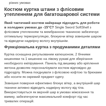
різних умовах
Костюм куртка штани з флісовим
утепленням для багатошарової системи
Який тактичний костюм найкраще підходить для роботи
в холодних умовах до -15°С?
Single Sword SoftShell з
флісовим утепленням та мембранною тканиною забезпечує
оптимальну терморегуляцію, блокуючи вітер зовнішнім шаром
та відводячи надмірну вологу внутрішнім.
Функціональна куртка з продуманими деталями
Куртка оснащена регульованим капюшоном, 2 бічними
кишенями та 1 кишенею на лівому рукаві для зберігання
необхідного екіпірування. Панель під вишивку або кріплення
жетона дозволяє персоналізувати костюм відповідно до
підрозділу. Можна поєднувати з флісовою кофтою та брюками
або носити як окремий предмет одягу.
Зовнішня поверхня ефективно блокує вітер, а внутрішній шар
тканини активно відводить надмірну вологу від тіла.
Використовується як верхній шар в умовах міжсезоння та
взимку, забезпечуючи максимальний комфорт під час
тривалих операцій.