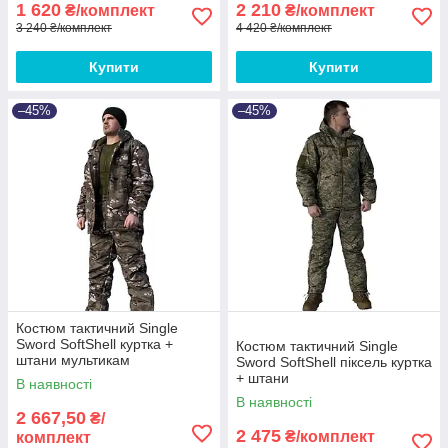
1 620
2 210
₴/комплект
₴/комплект
3 240 ₴/комплект
4 420 ₴/комплект
Купити
Купити
–45%
–45%
Костюм тактичний Single
Sword SoftShell куртка +
Костюм тактичний Single
штани мультикам
Sword SoftShell піксель куртка
+ штани
В наявності
В наявності
2 667,50
₴/
2 475
₴/комплект
комплект