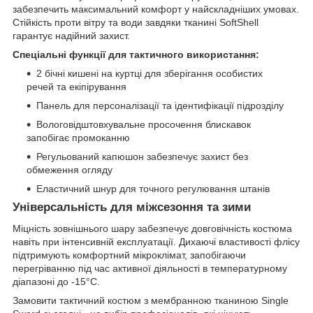
забезпечить максимальний комфорт у найскладніших умовах.
Стійкість проти вітру та води завдяки тканині SoftShell
гарантує надійний захист.
Спеціальні функції для тактичного використання:
2 бічні кишені на куртці для зберігання особистих
речей та екіпірування
Панель для персоналізації та ідентифікації підрозділу
Вологовідштовхувальне просочення блискавок
запобігає промоканню
Регульований капюшон забезпечує захист без
обмеження огляду
Еластичний шнур для точного регулювання штанів
Універсальність для міжсезоння та зими
Міцність зовнішнього шару забезпечує довговічність костюма
навіть при інтенсивній експлуатації. Дихаючі властивості флісу
підтримують комфортний мікроклімат, запобігаючи
перегріванню під час активної діяльності в температурному
діапазоні до -15°C.
Замовити тактичний костюм з мембранною тканиною Single