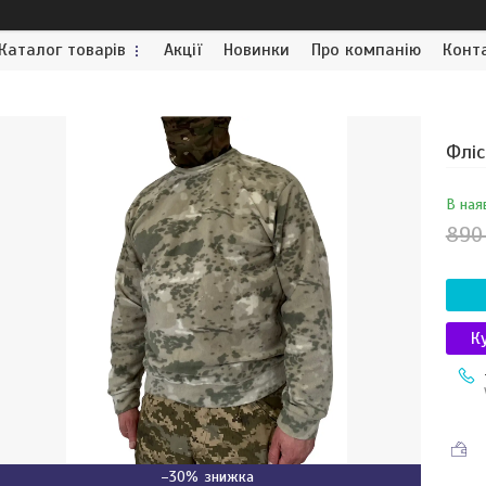
Каталог товарів
Акції
Новинки
Про компанію
Конт
Фліс
В ная
890
К
–30%