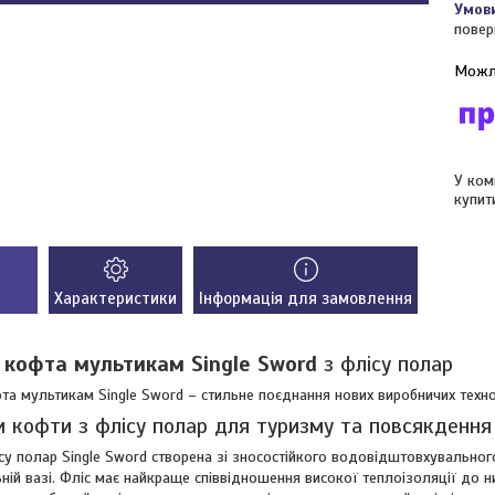
повер
У ком
купит
Характеристики
Інформація для замовлення
 кофта мультикам Single Sword
з флісу полар
та мультикам Single Sword – стильне поєднання нових виробничих техн
 кофти з флісу полар для туризму та повсякдення
су полар Single Sword створена зі зносостійкого водовідштовхувального
ьній вазі. Фліс має найкраще співвідношення високої теплоізоляції до н