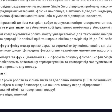
овідштовхувальним матеріалом Single Sword вирішує проблему накопич
традиційних матеріалів, фліс не накопичує, а активно відводить надмірн
енсивних фізичних навантажень або в умовах підвищеної вологості.
і приємний до тіла матеріал добре пропускає повітря, створюючи оптима
фту мультикам
та забезпечте собі ідеального помічника у збереженні 
 колір мультикам робить кофту універсальною для тактичного викорис
на природі. Чоловічий крій та широка лінійка розмірів від M до 2XL заб
фту з флісу полар
прямо зараз та отримайте функціональний одяг від 
ступною ціною. Ця модель фліски стане незамінним елементом вашого г
мфорт та функціональність
– оформіть покупку флісової кофти Singl
 забезпечить оптимальну терморегуляцію та комфорт під час туристични
я в прохолодну погоду.
аги:
17 років роботи та кілька тисяч задоволених клієнтів (100% позитивних в
а відео в живу безпосередньо вашого товару перед відправкою!
ований обмін та повернення товару!
не відправлення!