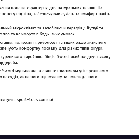
ення вологи, характерну для натуральних тканин. На
у вологу від тіла, забезпечуючи сухість та комфорт навіть
льний мікроклімат та запобігаючи перегріву.
Купуйте
тепла та комфорту в будь-яких умовах.
тання, полювання, риболовлі та інших видів активного
езпечують комфортну посадку для різних типів фігури.
турецького виробника Single Sword, який поєднує високу
ардероба.
e Sword мультикам та станьте власником універсального
х походів, активного відпочинку та повсякденного
ідгуків: sport-tops.com.ua)