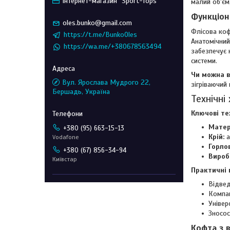
Інтернет-магазин "Sport-Tops"
малий об'єм
Функціон
oles.bunko@gmail.com
Флісова коф
https://t.me/BunkoOles
Анатомічний
https://wa.me/+380678563494
забезпечує 
системи.
Чи можна в
Вул. Ярослава Мудрого 22,
зігріваючий
Бершадь, Україна
Технічні
Ключові те
Матер
+380 (95) 663-15-13
Крій:
а
Vodafone
Горло
+380 (67) 856-34-94
Вироб
Київстар
Практичні 
Відвед
Компак
Універ
Зносос
Кофта з 