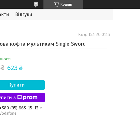
Кошик
акти
Відгуки
Код:
153.20.0113
ова кофта мультикам Single Sword
вності
623 ₴
 ₴
Купити
упити з
+380 (95) 663-15-13
Vodafone