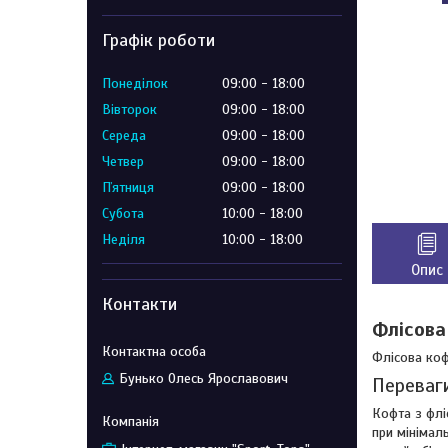
Графік роботи
Понеділок
09:00
18:00
Вівторок
09:00
18:00
Середа
09:00
18:00
Четвер
09:00
18:00
Пʼятниця
09:00
18:00
Субота
10:00
18:00
Неділя
10:00
18:00
Опис
Контакти
Флісова
Флісова коф
Бунько Олесь Ярославович
Переваги
Кофта з флі
при мінімал