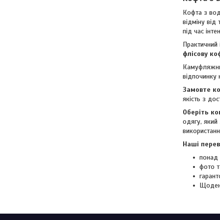
Кофта з вод
відміну від 
під час інт
Практичний 
флісову ко
Камуфляжний
відпочинку 
Замовте ко
якість з до
Оберіть ко
одягу, який
використанн
Наші перев
понад 
фото т
гарант
Щоден