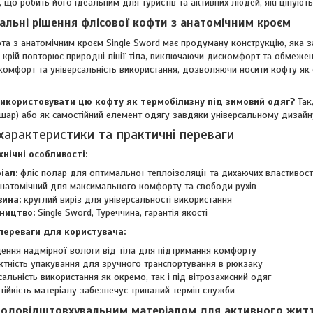
, що робить його ідеальним для туристів та активних людей, які цінують
альні рішення флісової кофти з анатомічним кроєм
та з анатомічним кроєм Single Sword має продуману конструкцію, яка з
 крій повторює природні лінії тіла, виключаючи дискомфорт та обмеженн
комфорт та універсальність використання, дозволяючи носити кофту як
икористовувати цю кофту як термобілизну під зимовий одяг?
Так
 шар) або як самостійний елемент одягу завдяки універсальному дизайн
 характеристики та практичні переваги
хнічні особливості:
іал:
фліс полар для оптимальної теплоізоляції та дихаючих властивос
натомічний для максимального комфорту та свободи рухів
вина:
круглий виріз для універсальності використання
ництво:
Single Sword, Туреччина, гарантія якості
переваги для користувача:
ення надмірної вологи від тіла для підтримання комфорту
тність упакування для зручного транспортування в рюкзаку
сальність використання як окремо, так і під вітрозахисний одяг
тійкість матеріалу забезпечує тривалий термін служби
водовідштовхувальним матеріалом для активного жит