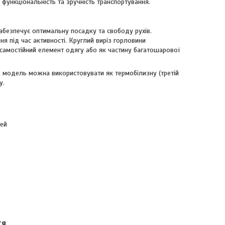
 функціональність та зручність транспортування.
абезпечує оптимальну посадку та свободу рухів.
я під час активності. Круглий виріз горловини
 самостійний елемент одягу або як частину багатошарової
, модель можна використовувати як термобілизну (третій
у.
тей
тя