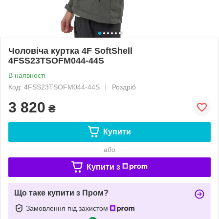
Чоловіча куртка 4F SoftShell
4FSS23TSOFM044-44S
В наявності
Код: 4FSS23TSOFM044-44S
Роздріб
3 820
₴
Купити
або
Купити з
Що таке купити з Пром?
Замовлення під захистом