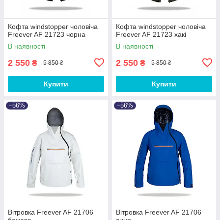
Кофта windstopper чоловіча
Кофта windstopper чоловіча
Freever AF 21723 чорна
Freever AF 21723 хакі
В наявності
В наявності
2 550
2 550
₴
₴
5 850 ₴
5 850 ₴
Купити
Купити
–56%
–56%
Вітровка Freever AF 21706
Вітровка Freever AF 21706
бежева
синя