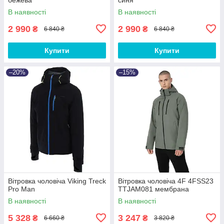
В наявності
В наявності
2 990
2 990
₴
₴
6 840 ₴
6 840 ₴
Купити
Купити
–20%
–15%
Вітровка чоловіча Viking Treck
Вітровка чоловіча 4F 4FSS23
Pro Man
TTJAM081 мембрана
В наявності
В наявності
5 328
3 247
₴
₴
6 660 ₴
3 820 ₴