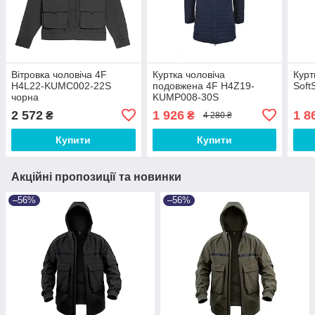
Вітровка чоловіча 4F
Куртка чоловіча
Курт
H4L22-KUMC002-22S
подовжена 4F H4Z19-
Soft
чорна
KUMP008-30S
2 572
1 926
1 8
₴
₴
4 280 ₴
Купити
Купити
Акційні пропозиції та новинки
–56%
–56%