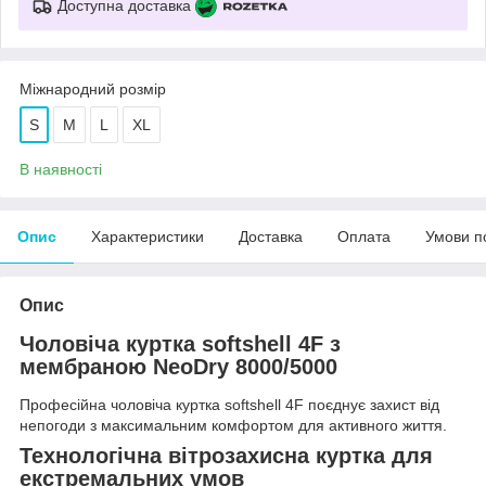
Доступна доставка
Міжнародний розмір
S
M
L
XL
В наявності
Опис
Характеристики
Доставка
Оплата
Умови п
Опис
Чоловіча куртка softshell 4F
з
мембраною
NeoDry 8000/5000
Професійна чоловіча куртка softshell 4F поєднує захист від
непогоди з максимальним комфортом для активного життя.
Технологічна вітрозахисна куртка для
екстремальних умов