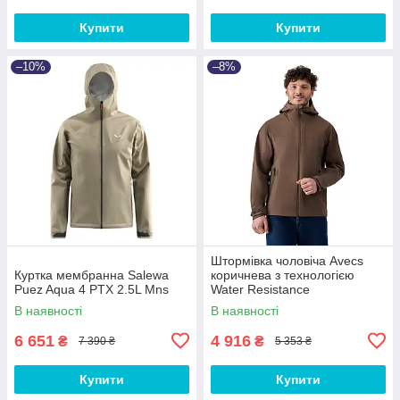
Купити
Купити
–10%
–8%
Штормівка чоловіча Avecs
Куртка мембранна Salewa
коричнева з технологією
Puez Aqua 4 PTX 2.5L Mns
Water Resistance
В наявності
В наявності
6 651
4 916
₴
₴
7 390 ₴
5 353 ₴
Купити
Купити