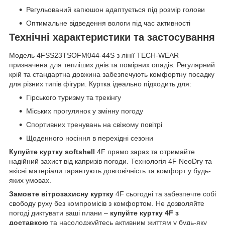
Регульований капюшон адаптується під розмір голови
Оптимальне відведення вологи під час активності
Технічні характеристики та застосування
Модель 4FSS23TSOFM044-44S з лінії TECH-WEAR
призначена для тепліших днів та помірних опадів. Регулярний
крій та стандартна довжина забезпечують комфортну посадку
для різних типів фігури. Куртка ідеально підходить для:
Гірського туризму та трекінгу
Міських прогулянок у змінну погоду
Спортивних тренувань на свіжому повітрі
Щоденного носіння в перехідні сезони
Купуйте куртку softshell
4F прямо зараз та отримайте
надійний захист від капризів погоди. Технологія 4F NeoDry та
якісні матеріали гарантують довговічність та комфорт у будь-
яких умовах.
Замовте вітрозахисну куртку
4F сьогодні та забезпечте собі
свободу руху без компромісів з комфортом. Не дозволяйте
погоді диктувати ваші плани –
купуйте куртку 4F з
доставкою
та насолоджуйтесь активним життям у будь-яку