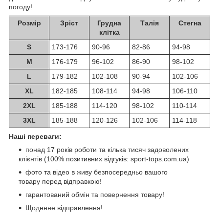
погоду!
Розмір
Зріст
Грудна
Талія
Стегна
клітка
S
173-176
90-96
82-86
94-98
M
176-179
96-102
86-90
98-102
L
179-182
102-108
90-94
102-106
XL
182-185
108-114
94-98
106-110
2XL
185-188
114-120
98-102
110-114
3XL
185-188
120-126
102-106
114-118
Наші переваги:
понад 17 років роботи та кілька тисяч задоволених
клієнтів (100% позитивних відгуків: sport-tops.com.ua)
фото та відео в живу безпосередньо вашого
товару перед відправкою!
гарантований обмін та повернення товару!
Щоденне відправлення!