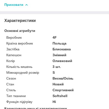
Приховати
Характеристики
Основні атрибути
Виробник
4F
Країна виробник
Польща
Застібка
Блискавка
Капюшон
Знімний
Колір
Оливковий
Кількість кишень
3 шт.
Міжнародний розмір
S
Сезон
Весна/Осінь
Стан
Новий
Стиль
Спортивний
Тип тканини
Softshell
Функція підігріву
Ні
Користувальницькі характеристики