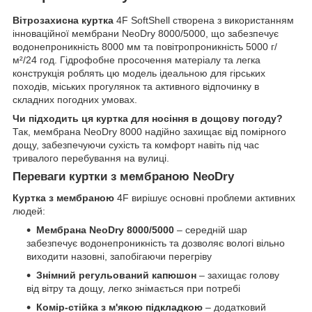
Вітрозахисна куртка
4F SoftShell створена з використанням
інноваційної мембрани NeoDry 8000/5000, що забезпечує
водонепроникність 8000 мм та повітропроникність 5000 г/
м²/24 год. Гідрофобне просочення матеріалу та легка
конструкція роблять цю модель ідеальною для гірських
походів, міських прогулянок та активного відпочинку в
складних погодних умовах.
Чи підходить ця куртка для носіння в дощову погоду?
Так, мембрана NeoDry 8000 надійно захищає від помірного
дощу, забезпечуючи сухість та комфорт навіть під час
тривалого перебування на вулиці.
Переваги куртки з мембраною NeoDry
Куртка з мембраною
4F вирішує основні проблеми активних
людей:
Мембрана NeoDry 8000/5000
– середній шар
забезпечує водонепроникність та дозволяє вологі вільно
виходити назовні, запобігаючи перегріву
Знімний регульований капюшон
– захищає голову
від вітру та дощу, легко знімається при потребі
Комір-стійка з м'якою підкладкою
– додатковий