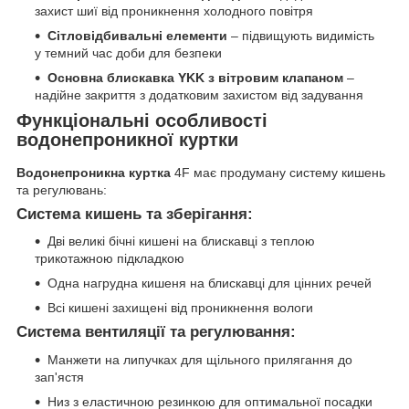
захист шиї від проникнення холодного повітря
Сітловідбивальні елементи
– підвищують видимість
у темний час доби для безпеки
Основна блискавка YKK з вітровим клапаном
–
надійне закриття з додатковим захистом від задування
Функціональні особливості
водонепроникної куртки
Водонепроникна куртка
4F має продуману систему кишень
та регулювань:
Система кишень та зберігання:
Дві великі бічні кишені на блискавці з теплою
трикотажною підкладкою
Одна нагрудна кишеня на блискавці для цінних речей
Всі кишені захищені від проникнення вологи
Система вентиляції та регулювання:
Манжети на липучках для щільного прилягання до
зап'ястя
Низ з еластичною резинкою для оптимальної посадки