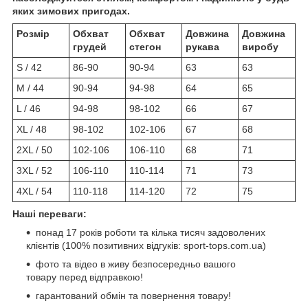
яких зимових пригодах.
Розмір
Обхват
Обхват
Довжина
Довжина
грудей
стегон
рукава
виробу
S / 42
86-90
90-94
63
63
M / 44
90-94
94-98
64
65
L / 46
94-98
98-102
66
67
XL / 48
98-102
102-106
67
68
2XL / 50
102-106
106-110
68
71
3XL / 52
106-110
110-114
71
73
4XL / 54
110-118
114-120
72
75
Наші переваги:
понад 17 років роботи та кілька тисяч задоволених
клієнтів (100% позитивних відгуків: sport-tops.com.ua)
фото та відео в живу безпосередньо вашого
товару перед відправкою!
гарантований обмін та повернення товару!