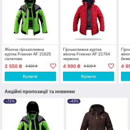
Жіноча гірськолижна
Гірськолижна куртка
Гірс
куртка Freever AF 21625
жіноча Freever AF 21764
жіно
салатова
червона
беж
2 550
4 990
4 9
₴
₴
8 820 ₴
8 820 ₴
Купити
Купити
Акційні пропозиції та новинки
–71%
–43%