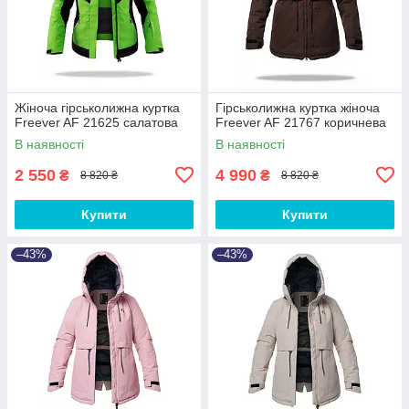
Жіноча гірськолижна куртка
Гірськолижна куртка жіноча
Freever AF 21625 салатова
Freever AF 21767 коричнева
В наявності
В наявності
2 550
4 990
₴
₴
8 820 ₴
8 820 ₴
Купити
Купити
–43%
–43%