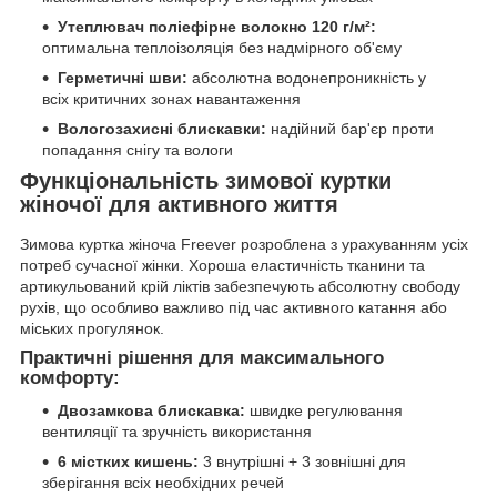
Утеплювач поліефірне волокно 120 г/м²:
оптимальна теплоізоляція без надмірного об'єму
Герметичні шви:
абсолютна водонепроникність у
всіх критичних зонах навантаження
Вологозахисні блискавки:
надійний бар'єр проти
попадання снігу та вологи
Функціональність зимової куртки
жіночої для активного життя
Зимова куртка жіноча Freever розроблена з урахуванням усіх
потреб сучасної жінки. Хороша еластичність тканини та
артикульований крій ліктів забезпечують абсолютну свободу
рухів, що особливо важливо під час активного катання або
міських прогулянок.
Практичні рішення для максимального
комфорту:
Двозамкова блискавка:
швидке регулювання
вентиляції та зручність використання
6 містких кишень:
3 внутрішні + 3 зовнішні для
зберігання всіх необхідних речей