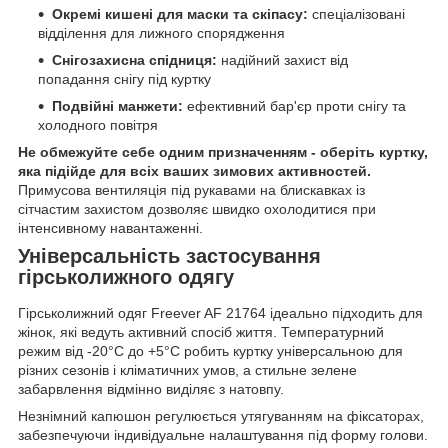
Окремі кишені для маски та скіпасу:
спеціалізовані
відділення для лижного спорядження
Снігозахисна спідниця:
надійний захист від
попадання снігу під куртку
Подвійні манжети:
ефективний бар'єр проти снігу та
холодного повітря
Не обмежуйте себе одним призначенням - оберіть куртку,
яка підійде для всіх ваших зимових активностей.
Примусова вентиляція під рукавами на блискавках із
сітчастим захистом дозволяє швидко охолодитися при
інтенсивному навантаженні.
Універсальність застосування
гірськолижного одягу
Гірськолижний одяг Freever AF 21764 ідеально підходить для
жінок, які ведуть активний спосіб життя. Температурний
режим від -20°C до +5°C робить куртку універсальною для
різних сезонів і кліматичних умов, а стильне зелене
забарвлення відмінно виділяє з натовпу.
Незнімний капюшон регулюється утягуванням на фіксаторах,
забезпечуючи індивідуальне налаштування під форму голови.