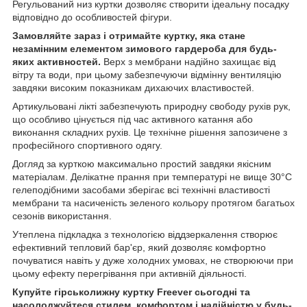
Регульований низ куртки дозволяє створити ідеальну посадку
відповідно до особливостей фігури.
Замовляйте зараз і отримайте куртку, яка стане
незамінним елементом зимового гардероба для будь-
яких активностей.
Верх з мембрани надійно захищає від
вітру та води, при цьому забезпечуючи відмінну вентиляцію
завдяки високим показникам дихаючих властивостей.
Артикульовані лікті забезпечують природну свободу рухів рук,
що особливо цінується під час активного катання або
виконання складних рухів. Це технічне рішення запозичене з
професійного спортивного одягу.
Догляд за курткою максимально простий завдяки якісним
матеріалам. Делікатне прання при температурі не вище 30°C
гелеподібними засобами зберігає всі технічні властивості
мембрани та насиченість зеленого кольору протягом багатьох
сезонів використання.
Утеплена підкладка з технологією віддзеркалення створює
ефективний тепловий бар'єр, який дозволяє комфортно
почуватися навіть у дуже холодних умовах, не створюючи при
цьому ефекту перегрівання при активній діяльності.
Купуйте гірськолижну куртку Freever сьогодні та
насолоджуйтеся стилем, комфортом і надійністю у будь-