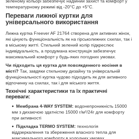
зеленому кольорі забезпечує надійний захист та комфорт у
температурному режимі від -20°C до +5°C.
Переваги лижної куртки для
універсального використання
Лижна куртка Freever AF 21764 створена для активних жінок,
які цінують функціональність як на гірськолижних схилах, так і
в міському житті. Стильний зелений колір підкреслює
індивідуальність, а продумана конструкція забезпечує
максимальний комфорт у будь-яких погодних умовах.
Чи підходить ця куртка для повсякденного носіння в
місті?
Так, завдяки стильному дизайну та універсальній
функціональності куртка чудово підходить як для активного
відпочинку на схилах, так і для міського життя.
Технічні характеристики та їх практичні
переваги:
Мембрана 4-WAY SYSTEM:
водонепроникність 15000
мм з дихаючою здатністю 15000 г/м²/24г для комфорту
при активності
Підкладка TERMO SYSTEM:
технологія
віддзеркалення та збереження власного тепла для
максимального комфорту в холодних умовах