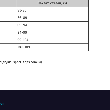
Обхват стегон, см
81-86
86-89
89-94
94-99
99-104
104-109
ідгуків: sport-tops.com.ua)
сті