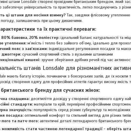
тивні штани Lonsdale створені провідним британським брендом, який зас
р забезпечує універсальність та практичність, легко поєднуючись з різ
ть ці штани для носіння взимку?
Так, завдяки флісовому утепленню
 погоду, залишаючись при цьому дихаючими.
характеристики та їх практичні переваги:
 80% бавовна, 20% поліестер:
ідеальний баланс натуральності та мі
ве утеплення:
м'якість і тепло без зайвого об'єму, ідеально для прох
ичний пояс з зав'язками:
індивідуальне регулювання посадки та мак
 джоггери:
сучасний спортивний стиль з вузькими штанинами
ункціональні кишені:
зручне зберігання дрібних речей під час активнос
альність штанів Lonsdale для різноманітних актив
ale мають багату історію, починаючи з боксерських залів, де їх носили
досвід створення одягу для професійних атлетів гарантує високу якість 
 британського бренду для сучасних жінок:
ична спадщина:
десятиліття досвіду у створенні спортивного одягу на
сійні стандарти:
матеріали та крій, перевірені професійними спортсме
урна значущість:
популярність серед різних субкультур та молодіжних 
ня посадка:
оптимальний комфорт та стильний вигляд для різних типів
-лого та патч-лого:
автентичні деталі легендарного британського бре
ь можливість стати частиною легендарної традиції - оберіть штан