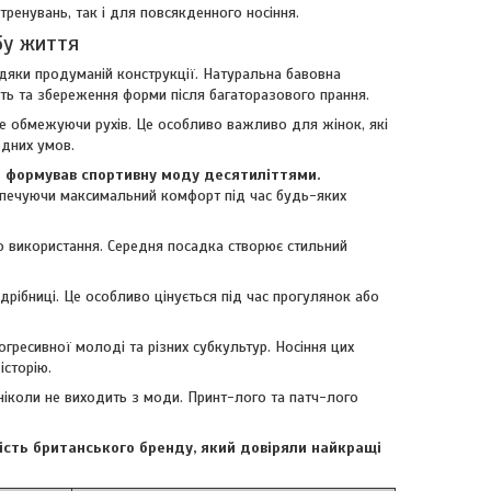
тренувань, так і для повсякденного носіння.
бу життя
вдяки продуманій конструкції. Натуральна бавовна
сть та збереження форми після багаторазового прання.
е обмежуючи рухів. Це особливо важливо для жінок, які
одних умов.
й формував спортивну моду десятиліттями.
зпечуючи максимальний комфорт під час будь-яких
о використання. Середня посадка створює стильний
рібниці. Це особливо цінується під час прогулянок або
гресивної молоді та різних субкультур. Носіння цих
історію.
ніколи не виходить з моди. Принт-лого та патч-лого
кість британського бренду, який довіряли найкращі