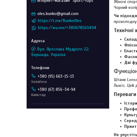
Інтернет-магазин "Sport-Tops"
Жіночі спор
Чорний колі
oles.bunko@gmail.com
Чи підходя
https://t.me/BunkoOles
прохолодну
https://wa.me/+380678563494
Технічні 
Склад
Флісо
Вул. Ярослава Мудрого 22,
Еласт
Бершадь, Україна
Фасон
Дві ф
Функціон
+380 (95) 663-15-13
Штани Lonsd
Vodafone
Льюїс. Цей 
+380 (67) 856-34-94
Переваги
Київстар
Істор
Профе
Культ
Серед
Принт
Не упустіт