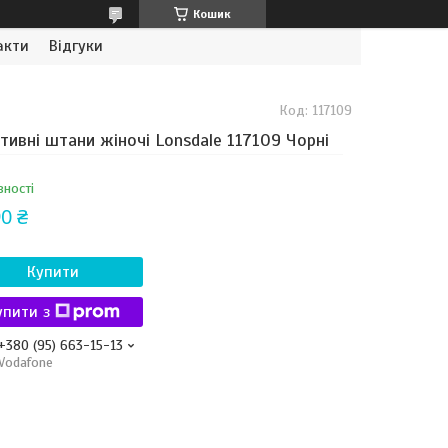
Кошик
акти
Відгуки
Код:
117109
тивні штани жіночі Lonsdale 117109 Чорні
вності
0 ₴
Купити
упити з
+380 (95) 663-15-13
Vodafone