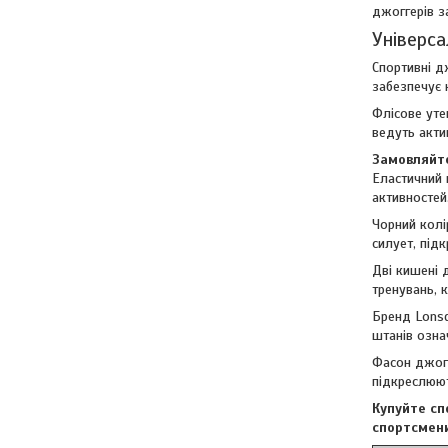
джоггерів з
Універса
Спортивні д
забезпечує 
Флісове уте
ведуть акти
Замовляйте
Еластичний 
активностей
Чорний колі
силует, під
Дві кишені 
тренувань, 
Бренд Lonsd
штанів означ
Фасон джогг
підкреслюют
Купуйте сп
спортсмени