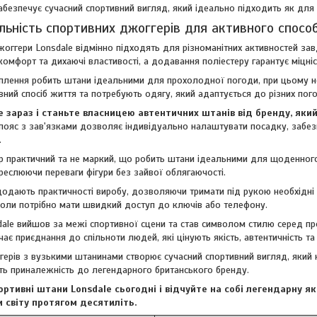
абезпечує сучасний спортивний вигляд, який ідеально підходить як для 
льність спортивних джоггерів для активного спосо
жоггери Lonsdale відмінно підходять для різноманітних активностей за
комфорт та дихаючі властивості, а додавання поліестеру гарантує міцні
плення робить штани ідеальними для прохолодної погоди, при цьому н
вний спосіб життя та потребують одягу, який адаптується до різних пог
 зараз і станьте власницею автентичних штанів від бренду, яки
пояс з зав'язками дозволяє індивідуально налаштувати посадку, забе
.
р практичний та не маркий, що робить штани ідеальними для щоденног
креслюючи переваги фігури без зайвої облягаючості.
додають практичності виробу, дозволяючи тримати під рукою необхідні д
коли потрібно мати швидкий доступ до ключів або телефону.
ale вийшов за межі спортивної сцени та став символом стилю серед про
ає приєднання до спільноти людей, які цінують якість, автентичність та 
ерів з вузькими штанинами створює сучасний спортивний вигляд, який 
ь приналежність до легендарного британського бренду.
ортивні штани Lonsdale сьогодні і відчуйте на собі легендарну я
 світу протягом десятиліть.