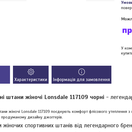
повер
У ком
купит
Характеристики
Інформація для замовлення
ні штани жіночі Lonsdale 117109 чорні
- легенда
тани жіночі Lonsdale 117109 поєднують комфорт флісового утеплення з
а продуманому дизайну джоггерів.
 жіночих спортивних штанів від легендарного бре