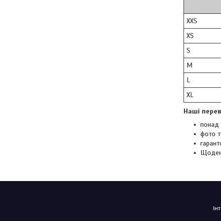
XXS
XS
S
M
L
XL
Наші перев
понад 
фото т
гарант
Щоден