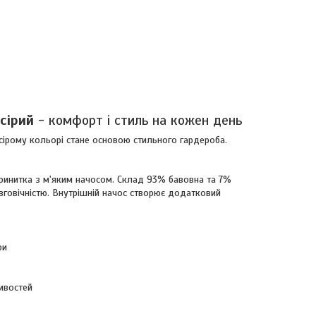
сірий
- комфорт і стиль на кожен день
сірому кольорі стане основою стильного гардероба.
ринитка з м'яким начосом. Склад 93% бавовна та 7%
вговічністю. Внутрішній начос створює додатковий
ри
ивостей