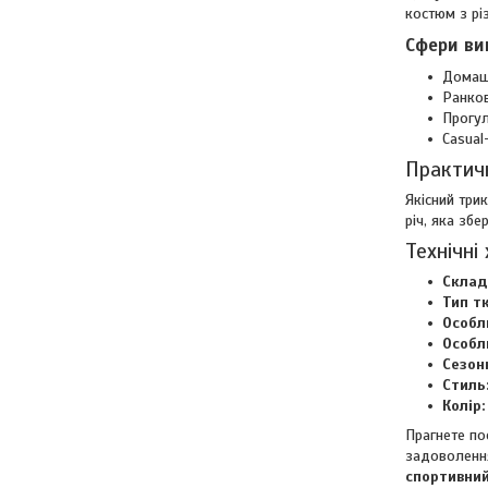
костюм з рі
Сфери ви
Домашн
Ранков
Прогул
Casual
Практичн
Якісний три
річ, яка зб
Технічні
Склад
Тип т
Особл
Особл
Сезонн
Стиль
Колір:
Прагнете по
задоволення
спортивний