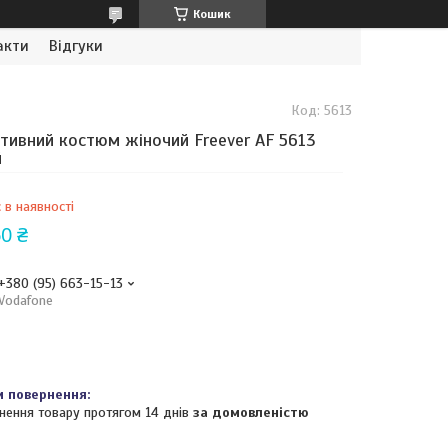
Кошик
акти
Відгуки
Код:
5613
тивний костюм жіночий Freever AF 5613
й
 в наявності
0 ₴
+380 (95) 663-15-13
Vodafone
нення товару протягом 14 днів
за домовленістю