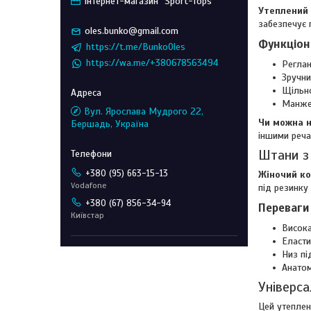
Інтернет-магазин "Sport-Tops"
Утеплений 
забезпечує 
oles.bunko@gmail.com
Функціон
https://t.me/BunkoOles
https://wa.me/+380678563494
Реглан
Зручни
Щільно
Манжет
Вул. Ярослава Мудрого 22,
Чи можна 
Бершадь, Україна
іншими реча
Штани з
+380 (95) 663-15-13
Жіночий к
Vodafone
під резинку
+380 (67) 856-34-94
Переваги
Київстар
Висока
Еласти
Низ пі
Анатом
Універса
Цей утеплен