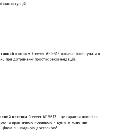
ізних ситуацій.
ртивний костюм
Freever AF 5613 означає інвестувати в
рань при дотриманні простих рекомендацій.
лений костюм
Freever AF 5613 - це гарантія якості та
ьною та практичною новинкою -
купити жіночий
ю ціною зі швидкою доставкою!