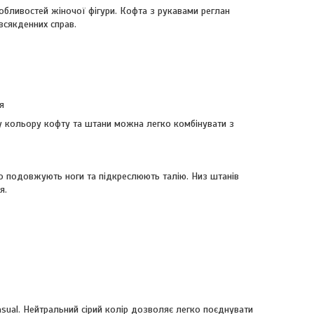
бливостей жіночої фігури. Кофта з рукавами реглан
всякденних справ.
я
у кольору кофту та штани можна легко комбінувати з
о подовжують ноги та підкреслюють талію. Низ штанів
я.
asual. Нейтральний сірий колір дозволяє легко поєднувати