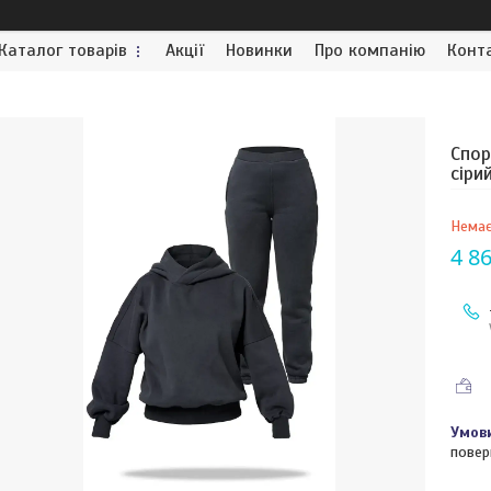
Каталог товарів
Акції
Новинки
Про компанію
Конт
Спор
сіри
Немає
4 86
повер