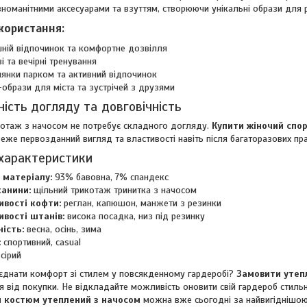
зноманітними аксесуарами та взуттям, створюючи унікальні образи для р
користання:
ій відпочинок та комфортне дозвілля
і та вечірні тренування
янки парком та активний відпочинок
-образи для міста та зустрічей з друзями
ість догляду та довговічність
котаж з начосом не потребує складного догляду.
Купити жіночий спо
ереже первозданний вигляд та властивості навіть після багаторазових п
 характеристики
 матеріалу:
93% бавовна, 7% спандекс
канини:
щільний трикотаж тринитка з начосом
ивості кофти:
реглан, капюшон, манжети з резинки
ивості штанів:
висока посадка, низ під резинку
ість:
весна, осінь, зима
:
спортивний, casual
сірий
єднати комфорт зі стилем у повсякденному гардеробі?
Замовити утеп
 від покупки. Не відкладайте можливість оновити свій гардероб стил
 костюм утеплений з начосом
можна вже сьогодні за найвигіднішо