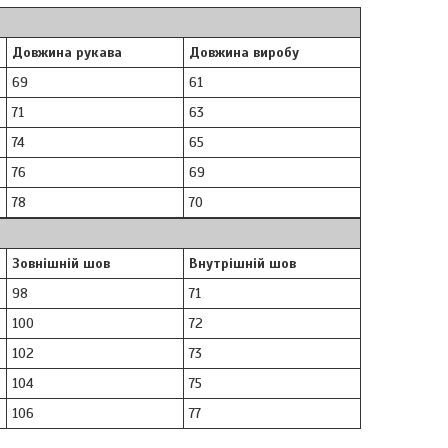
Довжина рукава
Довжина виробу
69
61
71
63
74
65
76
69
78
70
Зовнішній шов
Внутрішній шов
98
71
100
72
102
73
104
75
106
77