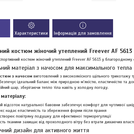
Характеристики
Інформація для замовлення
ний костюм жіночий утеплений Freever AF 5613 
спортивний костюм жіночий утеплений Freever AF 5613 у благородному 
ьний матеріал з начосом для максимального тепла
остюм з начосом
виготовлений з високоякісного щільного трикотажу т
безпечує ідеальний баланс між природною м'якістю, еластичністю та до
ійний шар, зберігаючи тепло тіла навіть у холодну погоду.
 матеріалу:
й відсоток натуральної бавовни забезпечує комфорт для чутливої шкі
кс надає еластичність та збереження форми після прання
створює повітряну подушку для ефективної терморегуляції
сть тканини захищає від прохолодного вітру без втрати дихаючих власт
ічний дизайн для активного життя