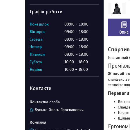
Графік роботи
Понеділок
09:00
18:00
Вівторок
09:00
18:00
Опис
Середа
09:00
18:00
Четвер
09:00
18:00
Спортив
Пʼятниця
09:00
18:00
Елегантний 
Субота
10:00
18:00
Преміал
Неділя
10:00
18:00
Жіночий к
спандекс за
теплоізоляц
Контакти
Переваги
Високи
Спанде
Бунько Олесь Ярославович
Начос 
Щільні
Ергоном