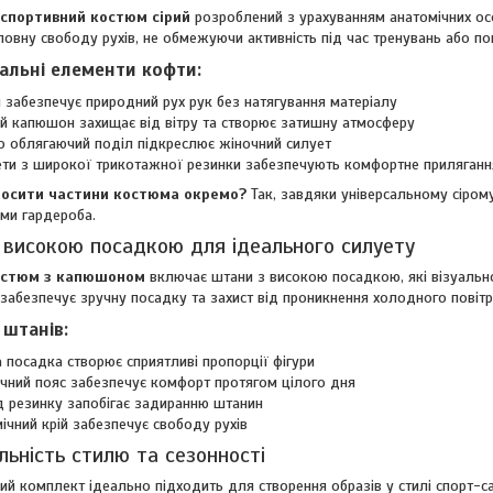
спортивний костюм сірий
розроблений з урахуванням анатомічних осо
повну свободу рухів, не обмежуючи активність під час тренувань або по
альні елементи кофти:
 забезпечує природний рух рук без натягування матеріалу
й капюшон захищає від вітру та створює затишну атмосферу
 облягаючий поділ підкреслює жіночний силует
и з широкої трикотажної резинки забезпечують комфортне приляганн
носити частини костюма окремо?
Так, завдяки універсальному сіром
ми гардероба.
 високою посадкою для ідеального силуету
остюм з капюшоном
включає штани з високою посадкою, які візуальн
 забезпечує зручну посадку та захист від проникнення холодного повітр
 штанів:
 посадка створює сприятливі пропорції фігури
чний пояс забезпечує комфорт протягом цілого дня
д резинку запобігає задиранню штанин
ічний крій забезпечує свободу рухів
льність стилю та сезонності
ий комплект ідеально підходить для створення образів у стилі спорт-c