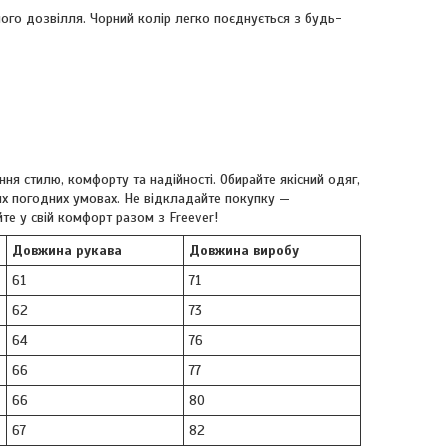
ного дозвілля. Чорний колір легко поєднується з будь-
ня стилю, комфорту та надійності. Обирайте якісний одяг,
х погодних умовах. Не відкладайте покупку —
йте у свій комфорт разом з Freever!
Довжина рукава
Довжина виробу
61
71
62
73
64
76
66
77
66
80
67
82