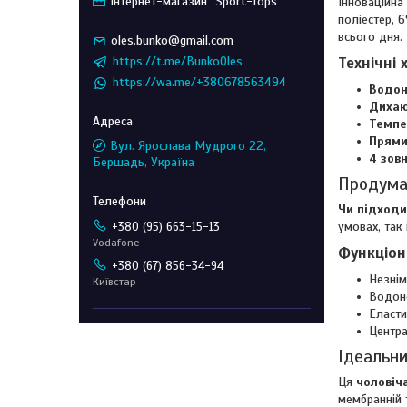
Інтернет-магазин "Sport-Tops"
Інноваційна
поліестер, 
всього дня.
oles.bunko@gmail.com
Технічні 
https://t.me/BunkoOles
https://wa.me/+380678563494
Водон
Дихаю
Темпе
Прями
Вул. Ярослава Мудрого 22,
4 зов
Бершадь, Україна
Продума
Чи підходи
умовах, так 
+380 (95) 663-15-13
Vodafone
Функціон
+380 (67) 856-34-94
Незнім
Київстар
Водоне
Еласти
Центра
Ідеальни
Ця
чоловіч
мембранній 