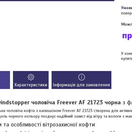
повер
У ком
купит
Характеристики
Інформація для замовлення
indstopper чоловіча Freever AF 21723 чорна
з ф
на чоловіча кофта з капюшоном Freever AF 21723 створена для активних
ель чорного кольору поєднує надійний захист від вітру та вологи з м
 та особливості вітрозахисної кофти