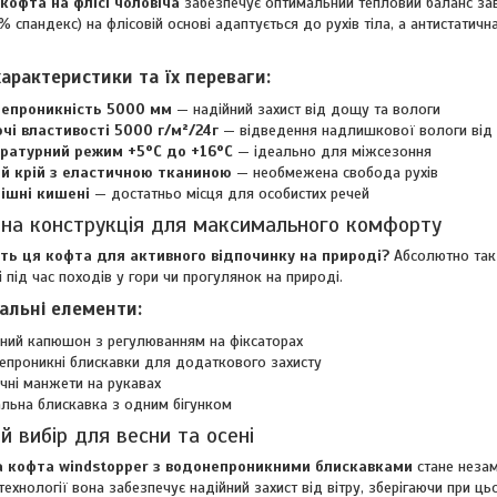
кофта на флісі чоловіча
забезпечує оптимальний тепловий баланс зав
6% спандекс) на флісовій основі адаптується до рухів тіла, а антистати
характеристики та їх переваги:
епроникність 5000 мм
— надійний захист від дощу та вологи
чі властивості 5000 г/м²/24г
— відведення надлишкової вологи від 
ратурний режим +5°C до +16°C
— ідеально для міжсезоння
й крій з еластичною тканиною
— необмежена свобода рухів
нішні кишені
— достатньо місця для особистих речей
на конструкція для максимального комфорту
ть ця кофта для активного відпочинку на природі?
Абсолютно так!
і під час походів у гори чи прогулянок на природі.
альні елементи:
ний капюшон з регулюванням на фіксаторах
проникні блискавки для додаткового захисту
чні манжети на рукавах
льна блискавка з одним бігунком
й вибір для весни та осені
а кофта windstopper з водонепроникними блискавками
стане незам
технології вона забезпечує надійний захист від вітру, зберігаючи при ць