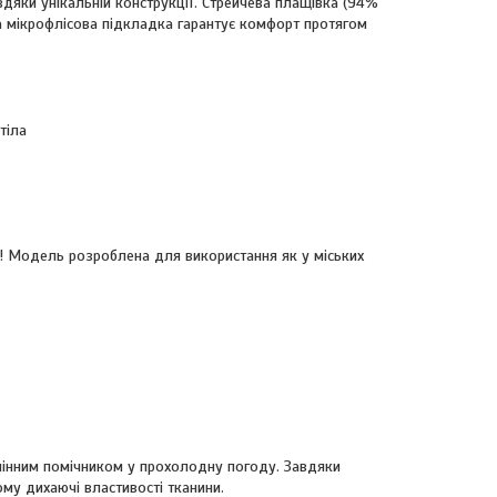
дяки унікальній конструкції. Стрейчева плащівка (94%
чна мікрофлісова підкладка гарантує комфорт протягом
тіла
 Модель розроблена для використання як у міських
інним помічником у прохолодну погоду. Завдяки
ому дихаючі властивості тканини.