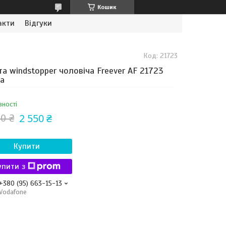
Кошик
акти
Відгуки
Код:
21723
а windstopper чоловіча Freever AF 21723
а
вності
2 550 ₴
0 ₴
Купити
упити з
+380 (95) 663-15-13
Vodafone