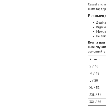
Casual стил
яким гардер
Рекоменд
Деліка
Віджим
Можлив
Не ви
Кофта для 
який служит
замовляйте 
Розмір
S / 46
M / 48
L / 50
XL / 52
2XL / 54
3XL / 56