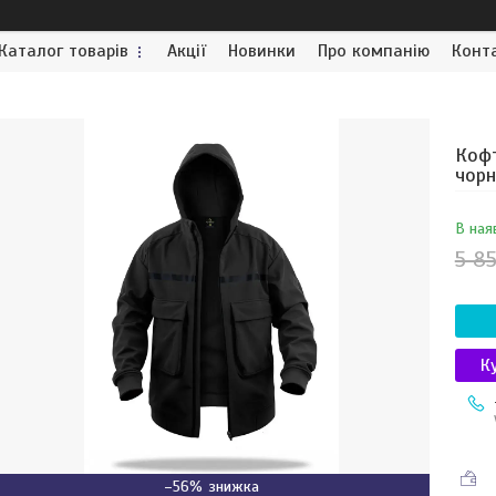
Каталог товарів
Акції
Новинки
Про компанію
Конт
Кофт
чорн
В ная
5 85
К
–56%