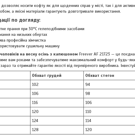
ь дозволяє носити кофту як для щоденних справ у місті, так і для актив
обом, а якісні матеріали гарантують довготривале використання.
ації по догляду:
тне прання при 30°C гелеподібними засобами
ання на низьких обертах
а професійна хімчистка
користовувати сушильну машину
чоловіків на весну осінь з капюшоном
Freever AF 21723 — це поєднан
име вам роками та забезпечуватиме максимальний комфорт у будь-яки
зараз та отримайте гарантію якості від перевіреного виробника. Інвесту
Обхват грудей
Обхват стегон
102
94
106
98
116
106
120
110
124
114
128
120