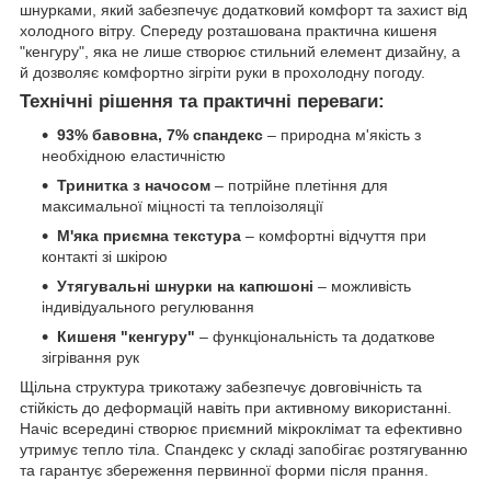
шнурками, який забезпечує додатковий комфорт та захист від
холодного вітру. Спереду розташована практична кишеня
"кенгуру", яка не лише створює стильний елемент дизайну, а
й дозволяє комфортно зігріти руки в прохолодну погоду.
Технічні рішення та практичні переваги:
93% бавовна, 7% спандекс
– природна м'якість з
необхідною еластичністю
Тринитка з начосом
– потрійне плетіння для
максимальної міцності та теплоізоляції
М'яка приємна текстура
– комфортні відчуття при
контакті зі шкірою
Утягувальні шнурки на капюшоні
– можливість
індивідуального регулювання
Кишеня "кенгуру"
– функціональність та додаткове
зігрівання рук
Щільна структура трикотажу забезпечує довговічність та
стійкість до деформацій навіть при активному використанні.
Начіс всередині створює приємний мікроклімат та ефективно
утримує тепло тіла. Спандекс у складі запобігає розтягуванню
та гарантує збереження первинної форми після прання.