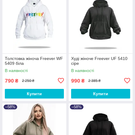
Толстовка жіноча Freever WF
Худі жіноче Freever UF 5410
5409 біла
сіре
В наявності
В наявності
790
990
₴
₴
2 250 ₴
2 385 ₴
Купити
Купити
–58%
–58%