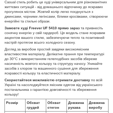
Casual стиль робить це худі універсальним для різноманітних
життєвих ситуацій - від домашнього відпочинку до яскравих
прогулянок містом. Жовтий колір легко поєднується з
джинсами, чорними легінсами, білими кросівками, створюючи
енергійні та стильні образи.
Замовте худі Freever UF 5410 прямо зараз
та привнесіть
сонячну енергію у свій гардероб. Ця модель стане яскравим
акцентом вашого стилю, забезпечуючи тепло та позитивний
настрій протягом всього холодного сезону.
Догляд за виробом простий завдяки високоякісним
властивостям матеріалу. Делікатне прання при температурі
до 30°C з використанням гелеподібних засобів збереже
насиченість жовтого кольору та структуру начосу. Уникайте
засобів з хлором та машинного сушіння для збереження
яскравості кольору та еластичності матеріалу.
Скористайтеся можливістю отримати доставку
по всій
Україні та насолоджуйтеся якісним одягом від українського
постачальника з гарантією довговічності та збереження
кольору!
Розмір
Обхват
Обхват
Довжина
Довжина
грудей
стегон
рукава
виробу