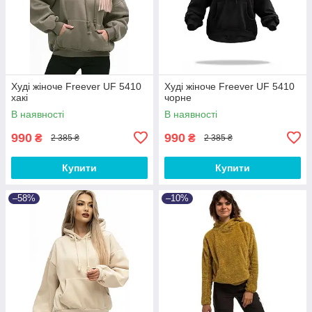
Худі жіноче Freever UF 5410
Худі жіноче Freever UF 5410
хакі
чорне
В наявності
В наявності
990
990
₴
₴
2 385 ₴
2 385 ₴
Купити
Купити
–58%
–10%