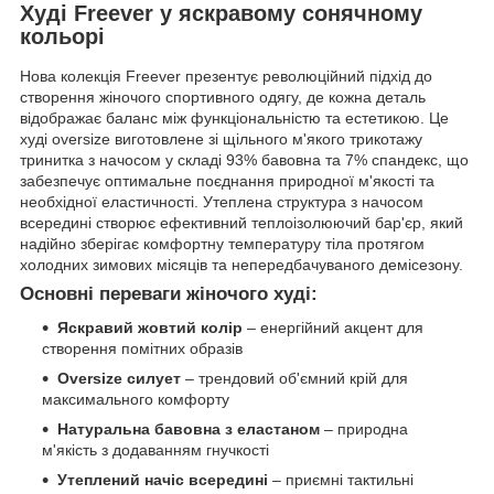
Худі Freever у яскравому сонячному
кольорі
Нова колекція Freever презентує революційний підхід до
створення жіночого спортивного одягу, де кожна деталь
відображає баланс між функціональністю та естетикою. Це
худі oversize виготовлене зі щільного м'якого трикотажу
тринитка з начосом у складі 93% бавовна та 7% спандекс, що
забезпечує оптимальне поєднання природної м'якості та
необхідної еластичності. Утеплена структура з начосом
всередині створює ефективний теплоізолюючий бар'єр, який
надійно зберігає комфортну температуру тіла протягом
холодних зимових місяців та непередбачуваного демісезону.
Основні переваги жіночого худі:
Яскравий жовтий колір
– енергійний акцент для
створення помітних образів
Oversize силует
– трендовий об'ємний крій для
максимального комфорту
Натуральна бавовна з еластаном
– природна
м'якість з додаванням гнучкості
Утеплений начіс всередині
– приємні тактильні