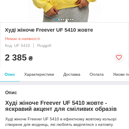
Худі жіноче Freever UF 5410 жовте
Немає в наявності
Код: UF 5410
Роздріб
2 385
₴
Опис
Характеристики
Доставка
Оплата
Умови п
Опис
Худі жіноче Freever UF 5410 жовте
-
яскравий акцент для сміливих образів
Худі жіноче Freever UF 5410 в ефектному жовтому кольорі
створене для модниць, які люблять виділятися з натовпу.