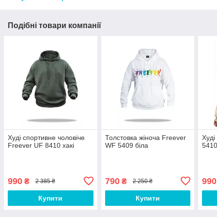
Подібні товари компанії
Худі спортивне чоловіче
Толстовка жіноча Freever
Худі
Freever UF 8410 хакі
WF 5409 біла
5410
990
790
990
₴
₴
2 385 ₴
2 250 ₴
Купити
Купити