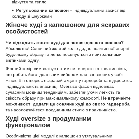
відчуття та тепло
Регульований капюшон
– індивідуальний захист від
холоду зі шнурками
Жіноче худі з капюшоном для яскравих
особистостей
Чи підходить жовте худі для повсякденного носіння?
Абсолютно! Сонячний жовтий колір додає позитивної енергії
будь-якому образу та легко поєднується з нейтральними
відтінками одягу.
Жовтий колір символізує оптимізм, енергію та креативність,
що робить його ідеальним вибором для впевнених у собі
жінок. Він створює яскравий акцент у гардеробі та підкреслює
індивідуальність власниці. Oversize фасон відповідає
сучасним модним тенденціям, забезпечуючи легкість та
свіжість образу при максимальному комфорті.
Не втрачайте
можливості додати це сонячне худі до свого гардероба
та насолоджуйтеся поєднанням стилю з практичністю.
Худі oversize з продуманим
функціоналом
Особливістю цієї моделі є капюшон з утягувальними