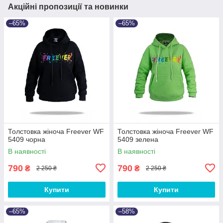
Акційні пропозиції та новинки
–65%
–65%
Толстовка жіноча Freever WF
Толстовка жіноча Freever WF
5409 чорна
5409 зелена
В наявності
В наявності
790
790
₴
₴
2 250 ₴
2 250 ₴
Купити
Купити
–65%
–58%