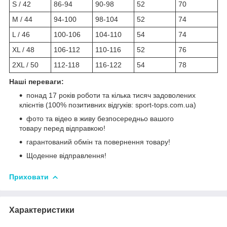
S / 42
86-94
90-98
52
70
M / 44
94-100
98-104
52
74
L / 46
100-106
104-110
54
74
XL / 48
106-112
110-116
52
76
2XL / 50
112-118
116-122
54
78
Наші переваги:
понад 17 років роботи та кілька тисяч задоволених
клієнтів (100% позитивних відгуків: sport-tops.com.ua)
фото та відео в живу безпосередньо вашого
товару перед відправкою!
гарантований обмін та повернення товару!
Щоденне відправлення!
Приховати
Характеристики