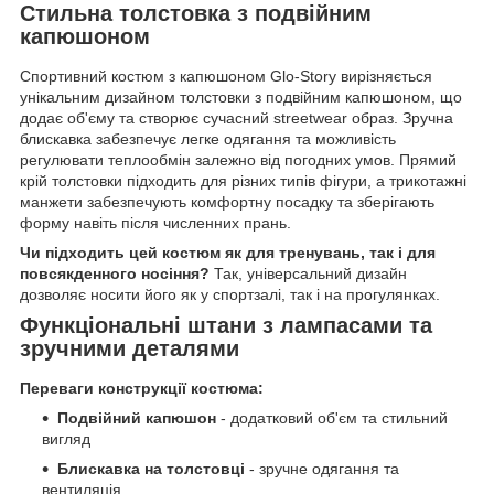
Стильна толстовка з подвійним
капюшоном
Спортивний костюм з капюшоном Glo-Story вирізняється
унікальним дизайном толстовки з подвійним капюшоном, що
додає об'єму та створює сучасний streetwear образ. Зручна
блискавка забезпечує легке одягання та можливість
регулювати теплообмін залежно від погодних умов. Прямий
крій толстовки підходить для різних типів фігури, а трикотажні
манжети забезпечують комфортну посадку та зберігають
форму навіть після численних прань.
Чи підходить цей костюм як для тренувань, так і для
повсякденного носіння?
Так, універсальний дизайн
дозволяє носити його як у спортзалі, так і на прогулянках.
Функціональні штани з лампасами та
зручними деталями
Переваги конструкції костюма:
Подвійний капюшон
- додатковий об'єм та стильний
вигляд
Блискавка на толстовці
- зручне одягання та
вентиляція