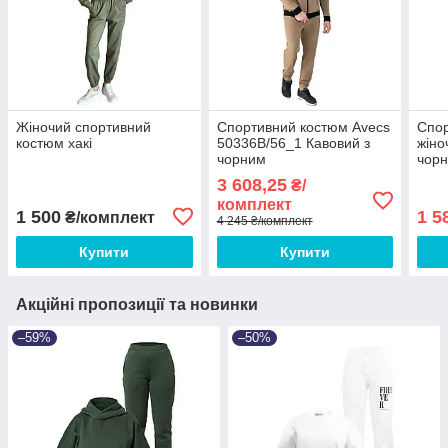
Жіночий спортивний
Спортивний костюм Avecs
Спо
костюм хакі
50336B/56_1 Кавовий з
жіно
чорним
чор
3 608,25
₴/
комплект
1 500
1 5
₴/комплект
4 245 ₴/комплект
Купити
Купити
Акційні пропозиції та новинки
–59%
–50%