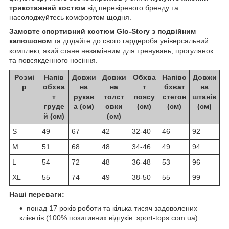
трикотажний костюм
від перевіреного бренду та
насолоджуйтесь комфортом щодня.
Замовте спортивний костюм Glo-Story з подвійним
капюшоном
та додайте до свого гардероба універсальний
комплект, який стане незамінним для тренувань, прогулянок
та повсякденного носіння.
Розмі
Напів
Довжи
Довжи
Обхва
Напіво
Довжи
р
обхва
на
на
т
бхват
на
т
рукав
толст
поясу
стегон
штанів
груде
а (см)
овки
(см)
(см)
(см)
й (см)
(см)
S
49
67
42
32-40
46
92
M
51
68
48
34-46
49
94
L
54
72
48
36-48
53
96
XL
55
74
49
38-50
55
99
Наші переваги:
понад 17 років роботи та кілька тисяч задоволених
клієнтів (100% позитивних відгуків: sport-tops.com.ua)