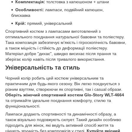
Комплектація:
толстовка з капюшоном + штани
Особливості:
лампаси, подвійний капюшон,
блискавка
Крій:
прямий, універсальний
Спортивний костюм з лампасами виготовлений з
оптимального поєднання натуральної бавовни та поліестеру.
Така композиція забезпечує м'якість і гігроскопічність бавовни,
а також міцність і стійкість до деформації поліестеру.
Матеріал добре "дихає", швидко висихає після прання та
зберігає колір навіть після тривалого використання.
Універсальність та стиль
Чорний колір робить цей костюм універсальним та
практичним для будь-якого сезону. Він легко поєднується з
різним взуттям, створюючи як спортивні, так і casual образи.
Оберіть жіночий спортивний костюм Glo-Story WLT-4664
та отримайте ідеальне поєднання комфорту, стилю та
функціональності.
Лампаси додають спортивності та динамічності образу, а
також візуально подовжують силует. Такий дизайн особливо
підходить для жінок, які ведуть активний спосіб життя та
цінують зручність без компромісів у стилі.
Купуйте якісний