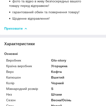
фото та відео в живу безпосередньо вашого
товару перед відправкою!
гарантований обмін та повернення товару!
Щоденне відправлення!
Приховати
Характеристики
Основні
Виробник
Glo-story
Країна виробник
Угорщина
Верх
Кофта
Капюшон
Вшитий
Колір
Чорний
Міжнародний розмір
S
Низ
Штани
Сезон
Весна/Осінь
Стан
Новий