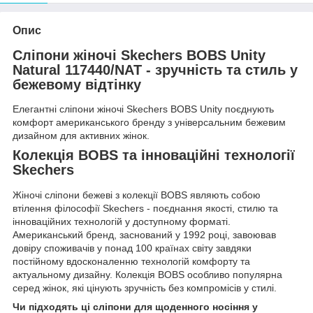
Опис
Сліпони жіночі Skechers BOBS Unity
Natural 117440/NAT
- зручність та стиль у
бежевому відтінку
Елегантні сліпони жіночі Skechers BOBS Unity поєднують
комфорт американського бренду з універсальним бежевим
дизайном для активних жінок.
Колекція BOBS та інноваційні технології
Skechers
Жіночі сліпони бежеві з колекції BOBS являють собою
втілення філософії Skechers - поєднання якості, стилю та
інноваційних технологій у доступному форматі.
Американський бренд, заснований у 1992 році, завоював
довіру споживачів у понад 100 країнах світу завдяки
постійному вдосконаленню технологій комфорту та
актуальному дизайну. Колекція BOBS особливо популярна
серед жінок, які цінують зручність без компромісів у стилі.
Чи підходять ці сліпони для щоденного носіння у