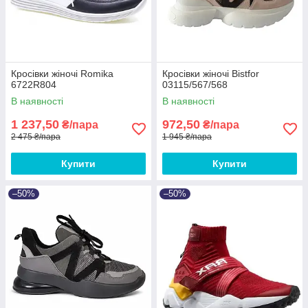
Кросівки жіночі Romika
Кросівки жіночі Bistfor
6722R804
03115/567/568
В наявності
В наявності
1 237,50
972,50
₴/пара
₴/пара
2 475 ₴/пара
1 945 ₴/пара
Купити
Купити
–50%
–50%