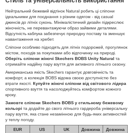
Стиль та універсальність використання
Нейтральний бежевий відтінок Natural робить ці сліпони
ідеальними для поєднання з різним одягом - від casual
джинсів до літніх суконь. Мінімалістичний дизайн підкреслює
жіночність, не перевантажуючи образ зайвими деталями.
Відсутність каблука забезпечує природну поставу та зменшує
навантаження на хребет.
Сліпони особливо підходять для літніх подорожей, прогулянок
містом, походів за покупками або відпочинку на природі.
Оберіть сліпони жіночі Skechers BOBS Unity Natural
та
отримайте надійну пару взуття для активного літнього сезону.
Американська якість Skechers гарантує довговічність та
комфорт, а колекція BOBS відома своєю доступністю без
втрати якості.
Купуйте жіночі сліпони від світового лідера
спортивного взуття та насолоджуйтесь комфортом кожного
кроку.
Замовте сліпони Skechers BOBS у стильному бежевому
кольорі
та додайте до свого літнього гардероба універсальну
пару взуття, яка стане незамінною для будь-яких активностей
у теплу погоду.
EUR
US
UK
Довжина
Довжина