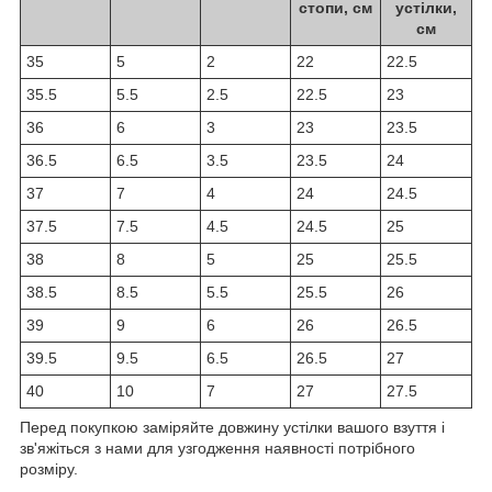
стопи, см
устілки,
см
35
5
2
22
22.5
35.5
5.5
2.5
22.5
23
36
6
3
23
23.5
36.5
6.5
3.5
23.5
24
37
7
4
24
24.5
37.5
7.5
4.5
24.5
25
38
8
5
25
25.5
38.5
8.5
5.5
25.5
26
39
9
6
26
26.5
39.5
9.5
6.5
26.5
27
40
10
7
27
27.5
Перед покупкою заміряйте довжину устілки вашого взуття і
зв'яжіться з нами для узгодження наявності потрібного
розміру.