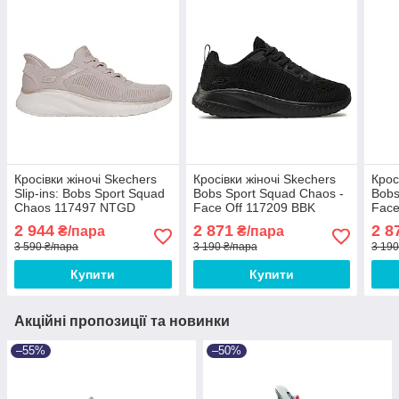
Кросівки жіночі Skechers
Кросівки жіночі Skechers
Крос
Slip-ins: Bobs Sport Squad
Bobs Sport Squad Chaos -
Bobs
Chaos 117497 NTGD
Face Off 117209 BBK
Face
2 944
2 871
2 8
₴/пара
₴/пара
3 590 ₴/пара
3 190 ₴/пара
3 190
Купити
Купити
Акційні пропозиції та новинки
–55%
–50%