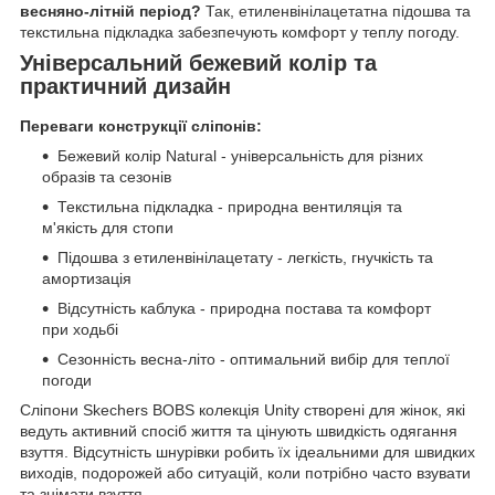
весняно-літній період?
Так, етиленвінілацетатна підошва та
текстильна підкладка забезпечують комфорт у теплу погоду.
Універсальний бежевий колір та
практичний дизайн
Переваги конструкції сліпонів:
Бежевий колір Natural - універсальність для різних
образів та сезонів
Текстильна підкладка - природна вентиляція та
м'якість для стопи
Підошва з етиленвінілацетату - легкість, гнучкість та
амортизація
Відсутність каблука - природна постава та комфорт
при ходьбі
Сезонність весна-літо - оптимальний вибір для теплої
погоди
Сліпони Skechers BOBS колекція Unity створені для жінок, які
ведуть активний спосіб життя та цінують швидкість одягання
взуття. Відсутність шнурівки робить їх ідеальними для швидких
виходів, подорожей або ситуацій, коли потрібно часто взувати
та знімати взуття.