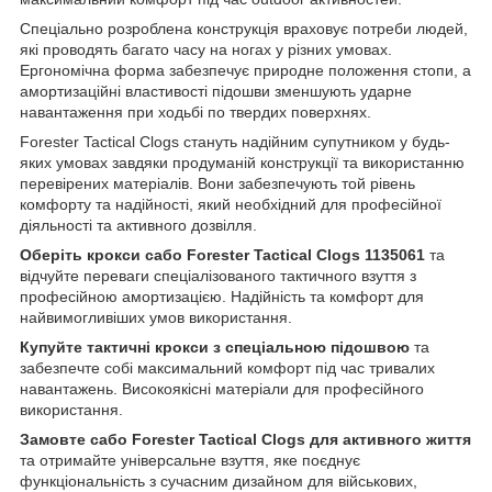
Спеціально розроблена конструкція враховує потреби людей,
які проводять багато часу на ногах у різних умовах.
Ергономічна форма забезпечує природне положення стопи, а
амортизаційні властивості підошви зменшують ударне
навантаження при ходьбі по твердих поверхнях.
Forester Tactical Clogs стануть надійним супутником у будь-
яких умовах завдяки продуманій конструкції та використанню
перевірених матеріалів. Вони забезпечують той рівень
комфорту та надійності, який необхідний для професійної
діяльності та активного дозвілля.
Оберіть крокси сабо Forester Tactical Clogs 1135061
та
відчуйте переваги спеціалізованого тактичного взуття з
професійною амортизацією. Надійність та комфорт для
найвимогливіших умов використання.
Купуйте тактичні крокси з спеціальною підошвою
та
забезпечте собі максимальний комфорт під час тривалих
навантажень. Високоякісні матеріали для професійного
використання.
Замовте сабо Forester Tactical Clogs для активного життя
та отримайте універсальне взуття, яке поєднує
функціональність з сучасним дизайном для військових,