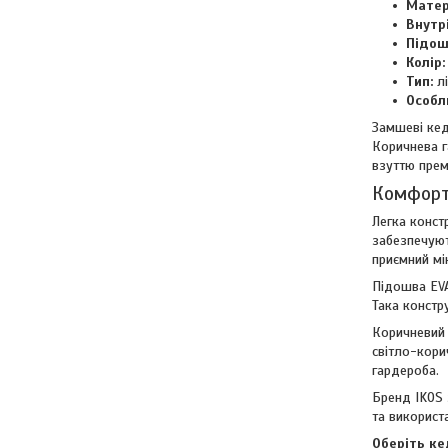
Матер
Внутр
Підош
Колір:
Тип:
л
Особл
Замшеві кед
Коричнева г
взуттю прем
Комфорт
Легка конст
забезпечуют
приємний мі
Підошва EVA
Така констр
Коричневий 
світло-кори
гардероба.
Бренд IKOS 
та використ
Оберіть ке