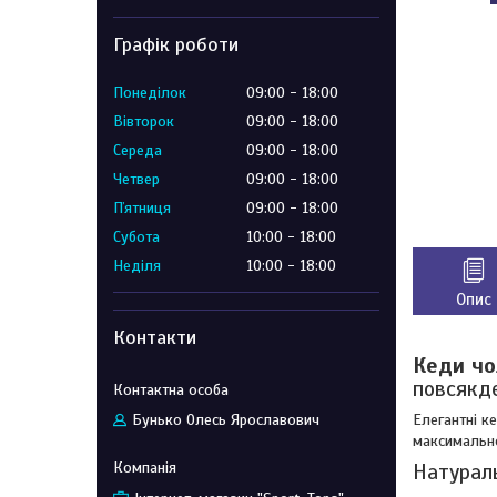
Графік роботи
Понеділок
09:00
18:00
Вівторок
09:00
18:00
Середа
09:00
18:00
Четвер
09:00
18:00
Пʼятниця
09:00
18:00
Субота
10:00
18:00
Неділя
10:00
18:00
Опис
Контакти
Кеди чо
повсякд
Елегантні к
Бунько Олесь Ярославович
максимальн
Натураль