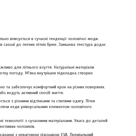
льно вписується в сучасні тенденції чоловічої моди.
в casual до легких літніх брюк. Замшева текстура додає
ажливо для літнього взуття. Натуральні матеріали
котну погоду. М'яка внутрішня підкладка створює
дно та забезпечує комфортний крок на різних поверхнях.
або ведуть активний спосіб життя.
ться з різними відтінками та стилями одягу. Літня
роблячи кеди універсальним елементом чоловічого
ні технології з сучасними матеріалами. Увага до деталей
огливих чоловіків.
оєднанні з невагомою підошвою EVA. Преміальний