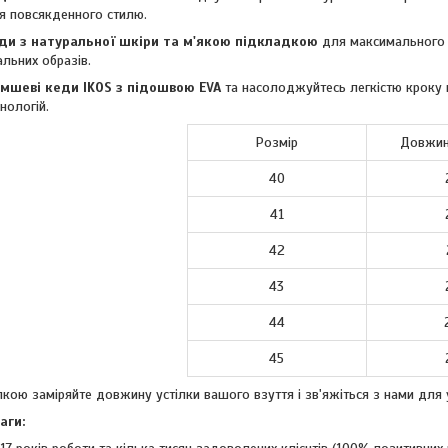
я повсякденного стилю.
ди з натуральної шкіри та м'якою підкладкою
для максимального к
альних образів.
мшеві кеди IKOS з підошвою EVA
та насолоджуйтесь легкістю кроку 
нологій.
Розмір
Довжин
40
41
42
43
44
45
кою заміряйте довжину устілки вашого взуття і зв'яжіться з нами для 
аги: