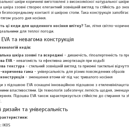
ральної шкіри коричневі виготовлені з високоякісної натуральної шкіри
ка шкіра ззовні створює елегантний зовнішній вигляд та стійкість до зн
 безпосередньому контакті зі шкірою стопи. Така конструкція запобіга
отягом усього дня носіння.
ть ці кеди для щоденного носіння влітку?
Так, літня світло-коричн
ідеальними для теплої погоди.
EVA та невагома конструкція
ехнологій кедів:
альна шкіра ззовні та всередині
- дихаючість, гіпоалергенність та п
ва EVA
- невагомість та ефективна амортизація при ходьбі
ва текстура
- стильний зовнішній вигляд та приємні тактильні відчутт
о-коричнева гама
- універсальність для різних повсякденних образів
 конструкція
- зменшення втоми ніг під час тривалого носіння
ди з підошвою EVA оснащені інноваційною підошвою з етиленвінілацета
ними властивостями. Ця технологія забезпечує легкість щодня, зменшую
ерхнях. Підошва EVA також характеризується стійкістю до стирання та з
.
 дизайн та універсальність
арактеристики:
:
IKOS