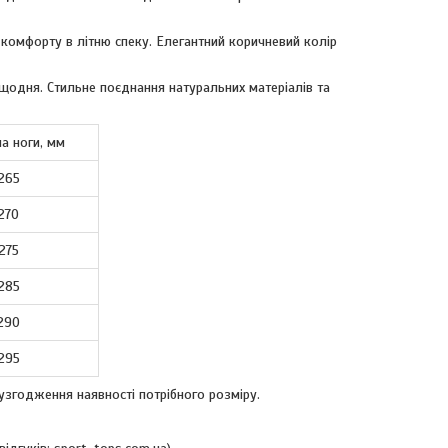
омфорту в літню спеку. Елегантний коричневий колір
щодня. Стильне поєднання натуральних матеріалів та
а ноги, мм
265
270
275
285
290
295
узгодження наявності потрібного розміру.