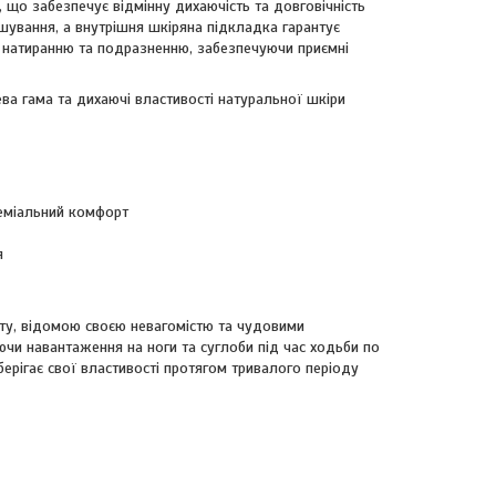
, що забезпечує відмінну дихаючість та довговічність
ошування, а внутрішня шкіряна підкладка гарантує
є натиранню та подразненню, забезпечуючи приємні
ева гама та дихаючі властивості натуральної шкіри
реміальний комфорт
я
ту, відомою своєю невагомістю та чудовими
чи навантаження на ноги та суглоби під час ходьби по
берігає свої властивості протягом тривалого періоду