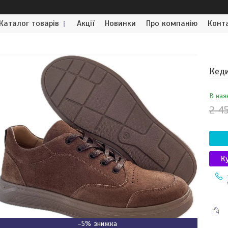
Каталог товарів
Акції
Новинки
Про компанію
Конт
Кеди
В ная
2 4
К
–5%