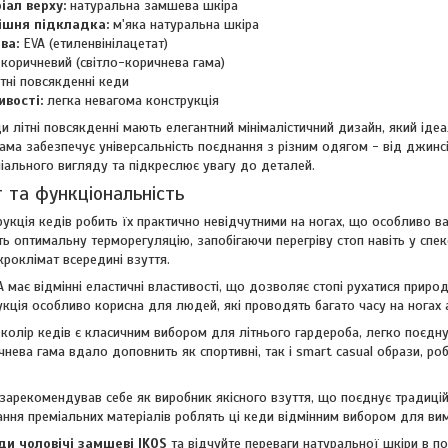
іал верху:
натуральна замшева шкіра
ішня підкладка:
м'яка натуральна шкіра
ва:
EVA (етиленвінілацетат)
коричневий (світло-коричнева гама)
ітні повсякденні кеди
ивості:
легка невагома конструкція
и літні повсякденні мають елегантний мінімалістичний дизайн, який ідеа
ама забезпечує універсальність поєднання з різним одягом - від джинсі
іального вигляду та підкреслює увагу до деталей.
 та функціональність
рукція кедів робить їх практично невідчутними на ногах, що особливо в
ь оптимальну терморегуляцію, запобігаючи перегріву стоп навіть у спе
кроклімат всередині взуття.
 має відмінні еластичні властивості, що дозволяє стопі рухатися приро
укція особливо корисна для людей, які проводять багато часу на ногах 
колір кедів є класичним вибором для літнього гардероба, легко поєднує
чнева гама вдало доповнить як спортивні, так і smart casual образи, 
зарекомендував себе як виробник якісного взуття, що поєднує традицій
ання преміальних матеріалів роблять ці кеди відмінним вибором для вим
ди чоловічі замшеві IKOS
та відчуйте переваги натуральної шкіри в п