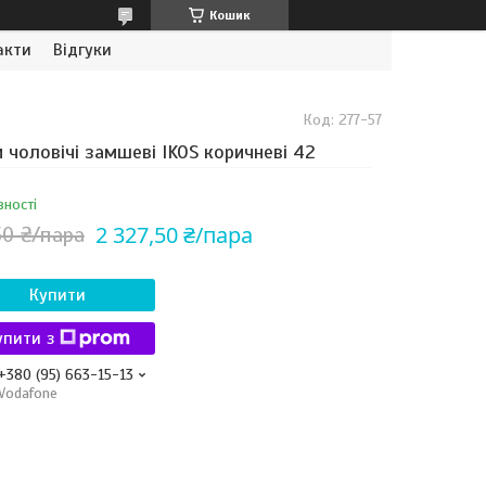
Кошик
акти
Відгуки
Код:
277-57
 чоловічі замшеві IKOS коричневі 42
вності
2 327,50 ₴/пара
50 ₴/пара
Купити
упити з
+380 (95) 663-15-13
Vodafone