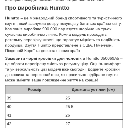
Про виробника Humtto
Humtto
– це міжнародний бренд спортивного та туристичного
взуття, який заслужив довіру покупців у багатьох країнах світу.
Компанія виробляє 900 000 пар взуття щорічно на трьох
сучасних виробничих лініях. Кожна модель проходить
ретельну перевірку якості, що гарантує міцність та надійність
продукції. Взуття Humtto представлене в США, Німеччині,
Південній Кореї та десятках інших країн.
Замовити чорні кросівки для чоловіків
Humtto 350069A5 –
це обрати перевірену якість за розумну ціну. Оцініть комфорт
та універсальність цієї моделі вже сьогодні. Додайте кросівки
до кошика та переконайтеся, як правильно підібране взуття
може змінити ваше повсякденне життя на краще!
Розмір
Довжина устілки (см)
39
25
40
25.5
41
26
42
27