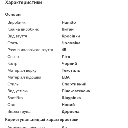
Характеристики
Основні
Виробник
Humtto
Країна виробник
Китай
Вид взуття
Кросівки
Стать
Чоловіча
Розмір чоловічого взуття
45
Сезон
Літо
Колір
Чорний
Матеріал верху
Текстиль
Матеріал підошви
ЕВА
Стиль
Спортивний
Вид устілки
Піно-латексна
Застібка
Шнурівка
Стан
Новий
Вікова група
Доросла
Користувальницькі характеристики
Антиковзна підошва
Да