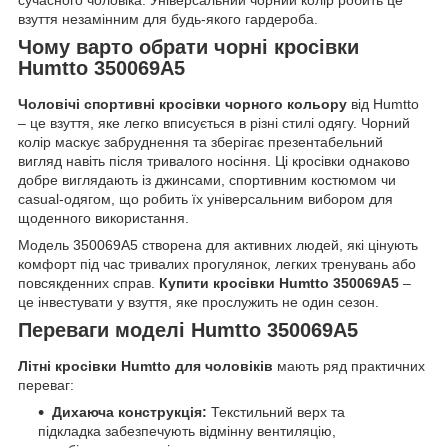
сучасного чоловіка. Універсальний чорний колір робить це
взуття незамінним для будь-якого гардероба.
Чому варто обрати чорні кросівки
Humtto 350069A5
Чоловічі спортивні кросівки чорного кольору
від Humtto
– це взуття, яке легко вписується в різні стилі одягу. Чорний
колір маскує забруднення та зберігає презентабельний
вигляд навіть після тривалого носіння. Ці кросівки однаково
добре виглядають із джинсами, спортивним костюмом чи
casual-одягом, що робить їх універсальним вибором для
щоденного використання.
Модель 350069A5 створена для активних людей, які цінують
комфорт під час тривалих прогулянок, легких тренувань або
повсякденних справ.
Купити кросівки Humtto 350069A5
–
це інвестувати у взуття, яке прослужить не один сезон.
Переваги моделі Humtto 350069A5
Літні кросівки Humtto для чоловіків
мають ряд практичних
переваг:
Дихаюча конструкція:
Текстильний верх та
підкладка забезпечують відмінну вентиляцію,