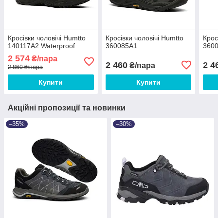
Кросівки чоловічі Humtto
Кросівки чоловічі Humtto
Крос
140117A2 Waterproof
360085A1
360
2 574
₴/пара
2 460
2 4
₴/пара
2 860 ₴/пара
Купити
Купити
Акційні пропозиції та новинки
–35%
–30%