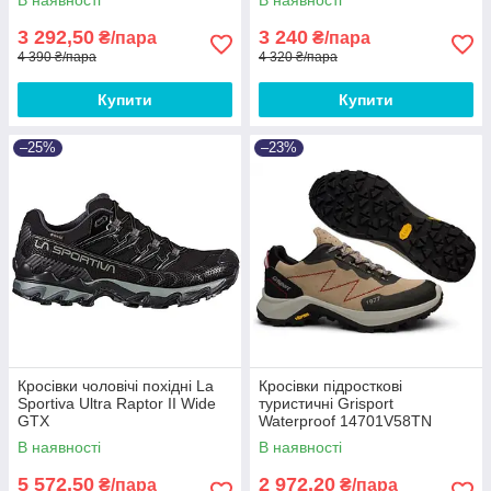
3 292,50
3 240
₴/пара
₴/пара
4 390 ₴/пара
4 320 ₴/пара
Купити
Купити
–25%
–23%
Кросівки чоловічі похідні La
Кросівки підросткові
Sportiva Ultra Raptor II Wide
туристичні Grisport
GTX
Waterproof 14701V58TN
В наявності
В наявності
5 572,50
2 972,20
₴/пара
₴/пара