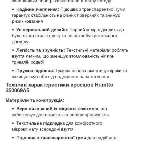
запобігаючи перегріванню стопи в теплу погоду
Надійне зчеплення:
Підошва з транспарентної гуми
гарантує стабільність на різних поверхнях та знижує
ризик ковзання
Універсальний дизайн:
Чорний колір підходить до
будь-якого стилю одягу та не потребує ретельного
догляду
Легкість та зручність:
Текстильні матеріали роблять
взуття легким, що зменшує втомлюваність ніг при
тривалій ходьбі
Пружна підошва:
Гумова основа амортизує кроки та
захищає суглоби від надмірного навантаження
Технічні характеристики кросівок Humtto
350069A5
Матеріали та конструкція:
Верх виконаний із міцного текстилю
, що
забезпечує довговічність та повітропроникність
Текстильна підкладка
для комфортного
мікроклімату всередині взуття
Підошва з транспарентної гуми
для надійного