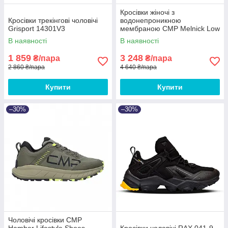
Кросівки жіночі з
Кросівки трекінгові чоловічі
водонепроникною
Grisport 14301V3
мембраною CMP Melnick Low
Wmn Trekking Shoes
В наявності
В наявності
1 859
3 248
₴/пара
₴/пара
2 860 ₴/пара
4 640 ₴/пара
Купити
Купити
–30%
–30%
Чоловічі кросівки CMP
Hamber Lifestyle Shoes
Кросівки чоловічі RAX 041-9