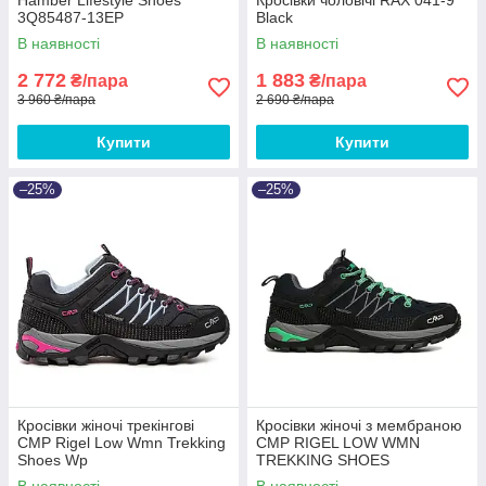
3Q85487-13EP
Black
В наявності
В наявності
2 772
1 883
₴/пара
₴/пара
3 960 ₴/пара
2 690 ₴/пара
Купити
Купити
–25%
–25%
Кросівки жіночі трекінгові
Кросівки жіночі з мембраною
CMP Rigel Low Wmn Trekking
CMP RIGEL LOW WMN
Shoes Wp
TREKKING SHOES
Waterproof
В наявності
В наявності