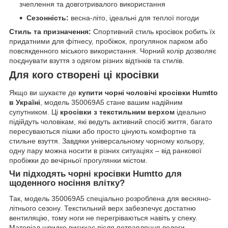
зчеплення та довготривалого використання
Сезонність:
весна-літо, ідеальні для теплої погоди
Стиль та призначення:
Спортивний стиль кросівок робить їх
придатними для фітнесу, пробіжок, прогулянок парком або
повсякденного міського використання. Чорний колір дозволяє
поєднувати взуття з одягом різних відтінків та стилів.
Для кого створені ці кросівки
Якщо ви шукаєте де
купити чорні чоловічі кросівки Humtto
в Україні
, модель 350069A5 стане вашим надійним
супутником. Ці
кросівки з текстильним верхом
ідеально
підійдуть чоловікам, які ведуть активний спосіб життя, багато
пересуваються пішки або просто цінують комфортне та
стильне взуття. Завдяки універсальному чорному кольору,
одну пару можна носити в різних ситуаціях – від ранкової
пробіжки до вечірньої прогулянки містом.
Чи підходять чорні кросівки Humtto для
щоденного носіння влітку?
Так, модель 350069A5 спеціально розроблена для весняно-
літнього сезону. Текстильний верх забезпечує достатню
вентиляцію, тому ноги не перегріваються навіть у спеку.
Матеріал швидко висихає після потрапляння вологи.