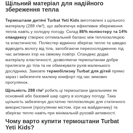
Щільний матеріал для надійного
збереження тепла
Термоштани дитячі Turbat Yeti Kids
виготовлені з щільного
матеріалу (288 г/м²), що забезпечує ефективне збереження
тепла навіть у холодну погоду. Склад
86% поліестеру та 14%
спандексу
створює оптимальний баланс між теплоізоляцією
та еластичністю. Поліестер відмінно зберігає тепло та швидко
відводить вологу від тіла, запобігаючи переохолодженню під
час активних ігор на свіжому повітрі. Спандекс додає
матеріалу еластичності, дозволяючи термоштанам добре
прилягати до тіла та не обмежувати рухів маленького
дослідника. Замовте
термобілизну Turbat для дітей
прямо
зараз і забезпечте малюку комфорт під час зимових
прогулянок.
Щільність 288 г/м²
робить ці термоштани ідеальними як
основний або базовий шар одягу в холодну погоду. Така
щільність забезпечує достатню теплоізоляцію для статичного
використання (прогулянки містом, ігри на майданчику) та
зберігає тепло навіть при мінімальній руховій активності.
Чому варто купити термоштани Turbat
Yeti Kids?