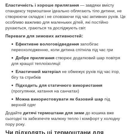
Еластичність і хороше прилягання
— завдяки вмісту
спандексу термоштани ідеально облягають тіло дитини, не
створюючи складок і не сповзаючи під час активних рухів. Це
особливо важливо для маленьких дітей, які постійно
рухаються, граються та досліджують світ.
Переваги для зимових активностей:
Ефективне вологовідведення
запобігає
переохолодженню, коли дитина спітніла під час гри
Добре прилягання
створює додатковий шар повітря
для кращої теплоізоляції
Еластичний матеріал
не обмежує рухів під час ігор,
бігу та стрибків
Підходить для статичного використання
(прогулянки, катання на санчатах)
Можна використовувати як базовий шар
під
верхній одяг
Додайте
дитячі термоштани для зими
до кошика вже
сьогодні та забезпечте малюку тепло і комфорт у холодну
пору року.
Чи підходять ці термоштани для