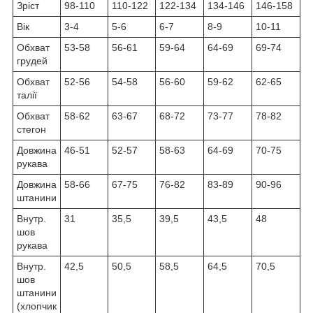
Зріст
98-110
110-122
122-134
134-146
146-158
Вік
3-4
5-6
6-7
8-9
10-11
Обхват
53-58
56-61
59-64
64-69
69-74
грудей
Обхват
52-56
54-58
56-60
59-62
62-65
талії
Обхват
58-62
63-67
68-72
73-77
78-82
стегон
Довжина
46-51
52-57
58-63
64-69
70-75
рукава
Довжина
58-66
67-75
76-82
83-89
90-96
штанини
Внутр.
31
35,5
39,5
43,5
48
шов
рукава
Внутр.
42,5
50,5
58,5
64,5
70,5
шов
штанини
(хлопчик