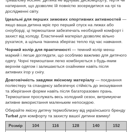
натирання, що дозволяє їй повністю зосередитися на грі та
дослідженні світу.
Ідеальні для перших зимових спортивних активностей
—
якщо ваша дитина мріє про перший спуск на лижах або
сноуборді, ці термоштани забезпечать необхідний комфорт і
захист від холоду. Еластичний матеріал дозволяє вільно
рухатися, а щільна тканина зберігає тепло під час навчання.
Чорний колір для практичності
— темний колір менш
маркий і легше доглядати, що особливо важливо для дитячого
одягу. Чорні термоштани легко комбінуються з будь-яким
верхнім одягом і залишаються охайними навіть після
активних ігор у снігу.
Довговічність завдяки якісному матеріалу
— поєднання
поліестеру та спандексу забезпечує стійкість до зношування
та зберігання форми навіть після багаторазових прань.
Термоштани прослужать весь холодний сезон, витримуючи
активне використання маленьким непосидою.
Обирайте якісну дитячу термобілизну від українського бренду
Turbat
для комфорту та захисту вашої дитини взимку!
Розмір
104
116
128
140
152