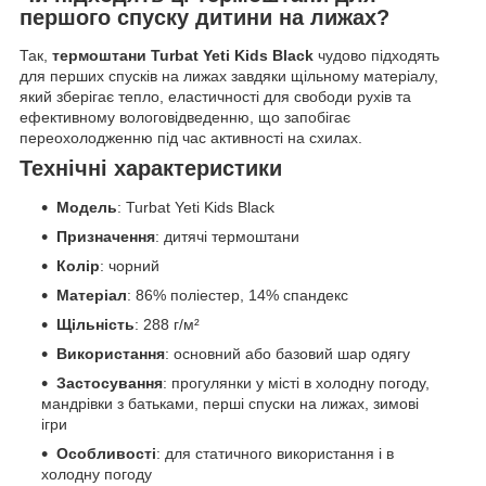
першого спуску дитини на лижах?
Так,
термоштани Turbat Yeti Kids Black
чудово підходять
для перших спусків на лижах завдяки щільному матеріалу,
який зберігає тепло, еластичності для свободи рухів та
ефективному вологовідведенню, що запобігає
переохолодженню під час активності на схилах.
Технічні характеристики
Модель
: Turbat Yeti Kids Black
Призначення
: дитячі термоштани
Колір
: чорний
Матеріал
: 86% поліестер, 14% спандекс
Щільність
: 288 г/м²
Використання
: основний або базовий шар одягу
Застосування
: прогулянки у місті в холодну погоду,
мандрівки з батьками, перші спуски на лижах, зимові
ігри
Особливості
: для статичного використання і в
холодну погоду