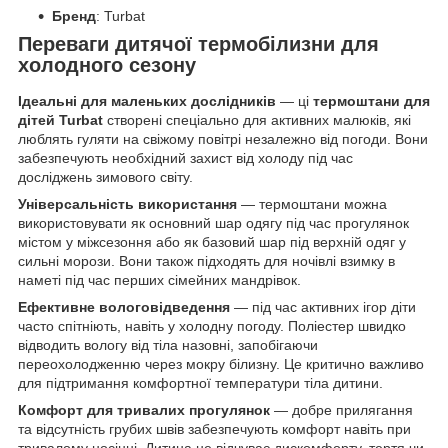
Бренд
: Turbat
Переваги дитячої термобілизни для
холодного сезону
Ідеальні для маленьких дослідників
— ці
термоштани для
дітей Turbat
створені спеціально для активних малюків, які
люблять гуляти на свіжому повітрі незалежно від погоди. Вони
забезпечують необхідний захист від холоду під час
досліджень зимового світу.
Універсальність використання
— термоштани можна
використовувати як основний шар одягу під час прогулянок
містом у міжсезоння або як базовий шар під верхній одяг у
сильні морози. Вони також підходять для ночівлі взимку в
наметі під час перших сімейних мандрівок.
Ефективне вологовідведення
— під час активних ігор діти
часто спітніють, навіть у холодну погоду. Поліестер швидко
відводить вологу від тіла назовні, запобігаючи
переохолодженню через мокру білизну. Це критично важливо
для підтримання комфортної температури тіла дитини.
Комфорт для тривалих прогулянок
— добре прилягання
та відсутність грубих швів забезпечують комфорт навіть при
тривалому носінні. Дитина не відчуває дискомфорту, тертя чи