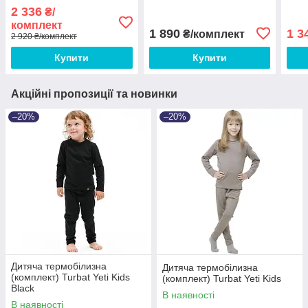
2 336
₴/
комплект
1 890
1 3
₴/комплект
2 920 ₴/комплект
Купити
Купити
Акційні пропозиції та новинки
–20%
–20%
Дитяча термобілизна
Дитяча термобілизна
(комплект) Turbat Yeti Kids
(комплект) Turbat Yeti Kids
Black
В наявності
В наявності