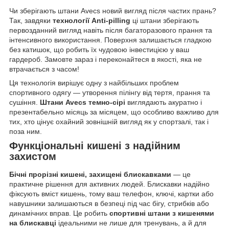
Чи зберігають штани Avecs новий вигляд після частих прань?
Так, завдяки
технології Anti-pilling
ці штани зберігають
первозданний вигляд навіть після багаторазового прання та
інтенсивного використання. Поверхня залишається гладкою
без катишок, що робить їх чудовою інвестицією у ваш
гардероб. Замовте зараз і переконайтеся в якості, яка не
втрачається з часом!
Ця технологія вирішує одну з найбільших проблем
спортивного одягу — утворення пілінгу від тертя, прання та
сушіння.
Штани Avecs темно-сірі
виглядають акуратно і
презентабельно місяць за місяцем, що особливо важливо для
тих, хто цінує охайний зовнішній вигляд як у спортзалі, так і
поза ним.
Функціональні кишені з надійним
захистом
Бічні прорізні кишені, захищені блискавками
— це
практичне рішення для активних людей. Блискавки надійно
фіксують вміст кишень, тому ваш телефон, ключі, картки або
навушники залишаються в безпеці під час бігу, стрибків або
динамічних вправ. Це робить
спортивні штани з кишенями
на блискавці
ідеальними не лише для тренувань, а й для