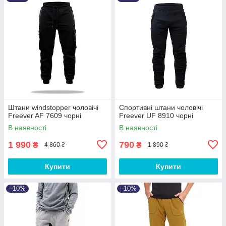
Штани windstopper чоловічі
Спортивні штани чоловічі
Freever AF 7609 чорні
Freever UF 8910 чорні
В наявності
В наявності
1 990
790
₴
₴
4 860 ₴
1 890 ₴
Купити
Купити
–10%
–10%