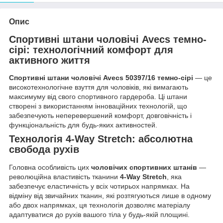
Опис
Спортивні штани чоловічі Avecs темно-
сірі:
технологічний комфорт для
активного життя
Спортивні штани чоловічі Avecs 50397/16 темно-сірі
— це
високотехнологічне взуття для чоловіків, які вимагають
максимуму від свого спортивного гардероба. Ці штани
створені з використанням інноваційних технологій, що
забезпечують неперевершений комфорт, довговічність і
функціональність для будь-яких активностей.
Технологія 4-Way Stretch:
абсолютна
свобода рухів
Головна особливість цих
чоловічих спортивних штанів
—
революційна властивість тканини
4-Way Stretch
, яка
забезпечує еластичність у всіх чотирьох напрямках. На
відміну від звичайних тканин, які розтягуються лише в одному
або двох напрямках, ця технологія дозволяє матеріалу
адаптуватися до рухів вашого тіла у будь-якій площині.