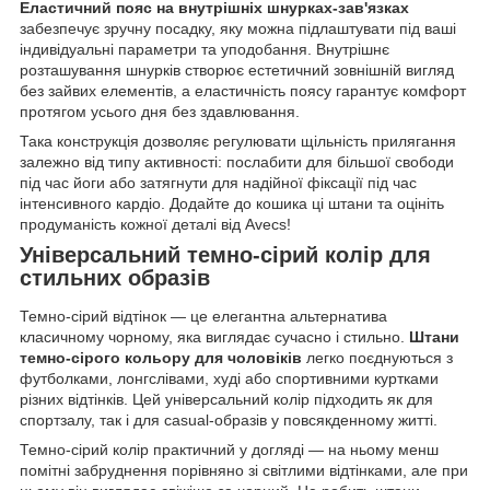
Еластичний пояс на внутрішніх шнурках-зав'язках
забезпечує зручну посадку, яку можна підлаштувати під ваші
індивідуальні параметри та уподобання. Внутрішнє
розташування шнурків створює естетичний зовнішній вигляд
без зайвих елементів, а еластичність поясу гарантує комфорт
протягом усього дня без здавлювання.
Така конструкція дозволяє регулювати щільність прилягання
залежно від типу активності: послабити для більшої свободи
під час йоги або затягнути для надійної фіксації під час
інтенсивного кардіо. Додайте до кошика ці штани та оцініть
продуманість кожної деталі від Avecs!
Універсальний темно-сірий колір для
стильних образів
Темно-сірий відтінок — це елегантна альтернатива
класичному чорному, яка виглядає сучасно і стильно.
Штани
темно-сірого кольору для чоловіків
легко поєднуються з
футболками, лонгслівами, худі або спортивними куртками
різних відтінків. Цей універсальний колір підходить як для
спортзалу, так і для casual-образів у повсякденному житті.
Темно-сірий колір практичний у догляді — на ньому менш
помітні забруднення порівняно зі світлими відтінками, але при