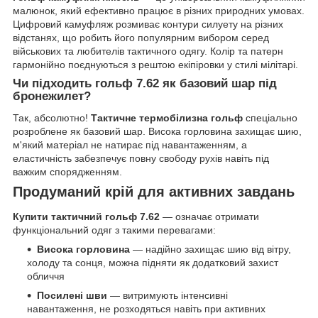
малюнок, який ефективно працює в різних природних умовах.
Цифровий камуфляж розмиває контури силуету на різних
відстанях, що робить його популярним вибором серед
військових та любителів тактичного одягу. Колір та патерн
гармонійно поєднуються з рештою екіпіровки у стилі мілітарі.
Чи підходить гольф 7.62 як базовий шар під
бронежилет?
Так, абсолютно!
Тактичне термобілизна гольф
спеціально
розроблене як базовий шар. Висока горловина захищає шию,
м'який матеріал не натирає під навантаженням, а
еластичність забезпечує повну свободу рухів навіть під
важким спорядженням.
Продуманий крій для активних завдань
Купити тактичний гольф 7.62
— означає отримати
функціональний одяг з такими перевагами:
Висока горловина
— надійно захищає шию від вітру,
холоду та сонця, можна підняти як додатковий захист
обличчя
Посилені шви
— витримують інтенсивні
навантаження, не розходяться навіть при активних