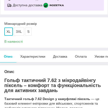
Доступна доставка
Міжнародний розмір
XL
3XL
S
В наявності
Опис
Характеристики
Доставка
Оплата
Умови п
Опис
Гольф тактичний 7.62 з мікродайвінгу
піксель
– комфорт та функціональність
для активних завдань
Тактичний гольф 7.62 Design у камуфляжі піксель
— це
базовий елемент екіпіровки для військових, спортсменів та