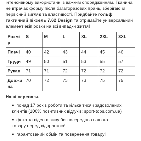
інтенсивному використанні з важким спорядженням. Тканина
не втрачає форму після багаторазових прань, зберігаючи
первісний вигляд та властивості. Придбайте
гольф
тактичний піксель 7.62 Design
та отримайте універсальний
елемент екіпіровки на всі випадки життя!
Розмі
S
M
L
XL
2XL
3XL
р
Плечі
40
42
43
44
45
46
Груди
49
50
51
53
55
57
Рукав
71
71
72
72
72
72
Довжи
70
72
73
73
75
75
на
Наші переваги:
понад 17 років роботи та кілька тисяч задоволених
клієнтів (100% позитивних відгуків: sport-tops.com.ua)
фото та відео в живу безпосередньо вашого
товару перед відправкою!
гарантований обмін та повернення товару!