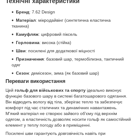
Технічні характеристики
Бренд
: 7.62 Design
Матеріал
: мікродайвінг (синтетична еластична
тканина)
Камуфляж
: цифровий піксель
Горловина
: висока (стійка)
Шви
: посилені для додаткової міцності
Призначення
: базовий шар, термобілизна, тактичний
одяг
Сезон
: демісезон, зима (як базовий шар)
Переваги використання
Цей
гольф для військових та спорту
ідеально виконує
функцію базового шару в системі багатошарового одягання.
Він відводить вологу від тіла, зберігає тепло та забезпечує
комфорт під час статичних та динамічних навантажень.
М'який матеріал не створює зайвого об'єму під верхнім
одягом, а еластичність дозволяє носити гольф як самостійний
елемент у теплу погоду або в приміщенні.
Посилені шви гарантують довговічність навіть при