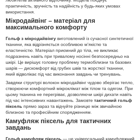
любителів активного відпочинку. Модель поєднує
практичність, зручність та надійність у будь-яких умовах
використання.
Мікродайвінг – матеріал для
максимального комфорту
Гольф з мікродайвінгу
виготовлений із сучасної синтетичної
тканини, яка відрізняється особливою м'якістю та
еластичністю. Матеріал приємний до тіла, не викликає
подразнень навіть при тривалому носінні безпосередньо на
шкірі. Це вирішує головну проблему термобілизни та базових
шарів — дискомфорт від грубих швів та жорсткої тканини,
який відволікає під час виконання завдань чи тренувань.
Завдяки структурі волокон мікродайвінг чудово зберігає тепло,
створюючи комфортний мікроклімат між тілом та одягом. При
цьому тканина не перегріває, дозволяючи шкірі дихати навіть
під час інтенсивних навантажень. Замовте
тактичний гольф
піксель
прямо зараз та відчуйте різницю між звичайною
білизною та професійним спорядженням.
Камуфляж піксель для тактичних
завдань
Гольф камуфляж піксель
— це універсальний камуфляжний