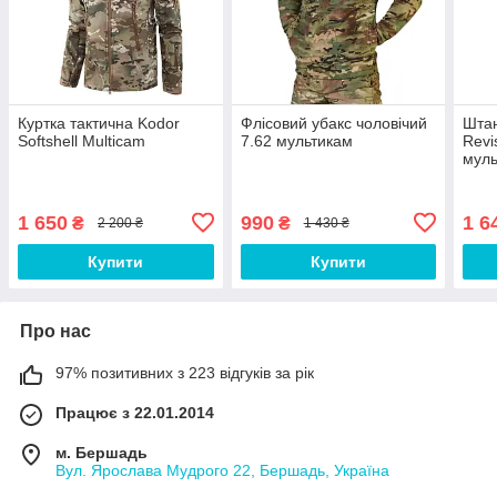
Куртка тактична Kodor
Флісовий убакс чоловічий
Штан
Softshell Multicam
7.62 мультикам
Revi
муль
1 650
990
1 6
₴
₴
2 200 ₴
1 430 ₴
Купити
Купити
Про нас
97% позитивних з 223 відгуків за рік
Працює з 22.01.2014
м. Бершадь
Вул. Ярослава Мудрого 22, Бершадь, Україна