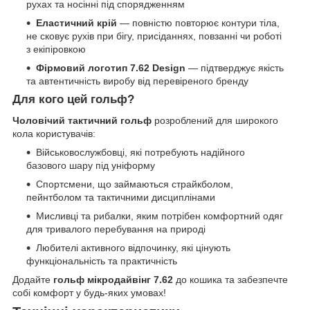
рухах та носінні під спорядженням
Еластичний крій
— повністю повторює контури тіла,
не сковує рухів при бігу, присіданнях, повзанні чи роботі
з екіпіровкою
Фірмовий логотип 7.62 Design
— підтверджує якість
та автентичність виробу від перевіреного бренду
Для кого цей гольф?
Чоловічий тактичний гольф
розроблений для широкого
кола користувачів:
Військовослужбовці, які потребують надійного
базового шару під уніформу
Спортсмени, що займаються страйкболом,
пейнтболом та тактичними дисциплінами
Мисливці та рибалки, яким потрібен комфортний одяг
для тривалого перебування на природі
Любителі активного відпочинку, які цінують
функціональність та практичність
Додайте
гольф мікродайвінг 7.62
до кошика та забезпечте
собі комфорт у будь-яких умовах!