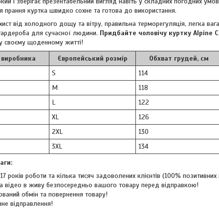
ркий і зберігає презентабельний вигляд навіть у складних погодних умо
ля прання куртка швидко сохне та готова до використання.
хист від холодного дощу та вітру, правильна терморегуляція, легка ваг
гардероба для сучасної людини.
Придбайте чоловічу куртку Alpine 
у своєму щоденному житті!
 виробника
Європейський розмір
Обхват грудей, см
S
114
M
118
L
122
XL
126
2XL
130
3XL
134
аги:
17 років роботи та кілька тисяч задоволених клієнтів (100% позитивних в
а відео в живу безпосередньо вашого товару перед відправкою!
ований обмін та повернення товару!
не відправлення!