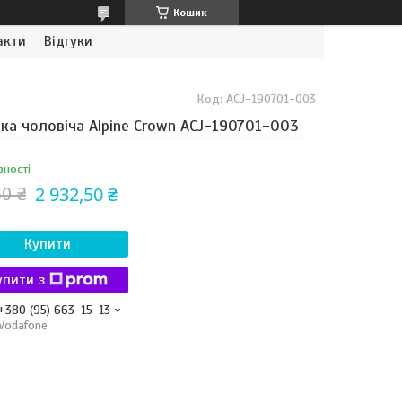
Кошик
акти
Відгуки
Код:
ACJ-190701-003
ка чоловіча Alpine Crown ACJ-190701-003
вності
2 932,50 ₴
50 ₴
Купити
упити з
+380 (95) 663-15-13
Vodafone