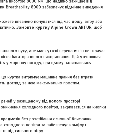
овпа висотою 8000 мм, що надійно захищає від
ик Breathability 8000 забезпечує відмінне виведення
 можете впевнено почуватися під час дощу, вітру або
оматично.
Замовте куртку Alpine Crown ARTUR
, щоб
льного пуху, але має суттєві переваги: він не втрачає
ь після багаторазового використання. Цей утеплювач
віть у морозну погоду, при цьому залишаючись
, ця куртка витримує машинне прання без втрати
бить догляд за нею максимально простим.
х речей у захищеному від вологи просторі
оникнення холодного повітря, закривається на кнопки
предметів без розстібання основної блискавки
ню холодного повітря та забезпечує комфорт
іть від сильного вітру