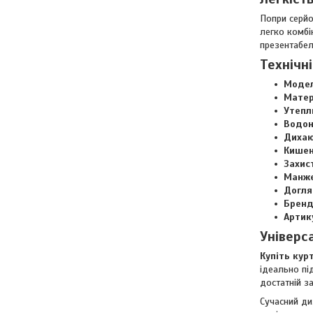
Попри серйо
легко комбін
презентабел
Технічн
Модел
Матер
Утепл
Водон
Дихаю
Кишен
Захист
Манже
Догля
Бренд
Артик
Універс
Купіть кур
ідеально пі
достатній за
Сучасний ди