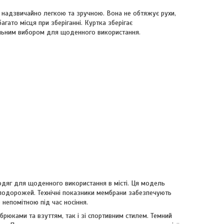
надзвичайно легкою та зручною. Вона не обтяжує рухи,
агато місця при зберіганні. Куртка зберігає
мальним вибором для щоденного використання.
 одяг для щоденного використання в місті. Ця модель
 подорожей. Технічні показники мембрани забезпечують
 непомітною під час носіння.
рюками та взуттям, так і зі спортивним стилем. Темний