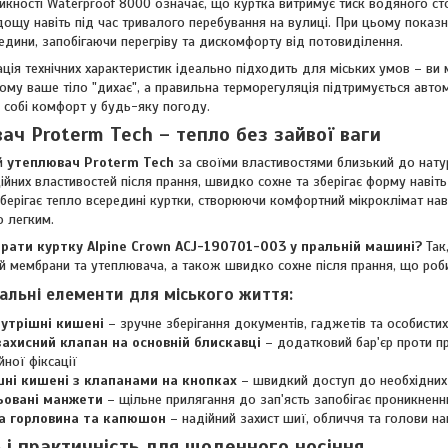
кності Waterproof 8000 означає, що куртка витримує тиск водяного ст
ощу навіть під час тривалого перебування на вулиці. При цьому показн
едини, запобігаючи перегріву та дискомфорту від потовиділення.
ація технічних характеристик ідеально підходить для міських умов – ви
цьому ваше тіло "дихає", а правильна терморегуляція підтримується авт
 собі комфорт у будь-яку погоду.
ач Proterm Tech – тепло без зайвої ваги
ий
утеплювач Proterm Tech
за своїми властивостями близький до натура
ійних властивостей після прання, швидко сохне та зберігає форму навіт
берігає тепло всередині куртки, створюючи комфортний мікроклімат на
 легким.
рати куртку Alpine Crown ACJ-190701-003 у пральній машині?
Так
й мембрани та утеплювача, а також швидко сохне після прання, що ро
альні елементи для міського життя:
нутрішні кишені
– зручне зберігання документів, гаджетів та особисти
захисний клапан на основній блискавці
– додатковий бар'єр проти пр
йної фіксації
шні кишені з клапанами на кнопках
– швидкий доступ до необхідних 
ьовані манжети
– щільне прилягання до зап'ясть запобігає проникнен
а горловина та капюшон
– надійний захист шиї, обличчя та голови нав
ь і практичність для щоденного носіння