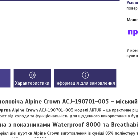
повер
У ком
купит
Характеристики
Інформація для замовлення
чоловіча Alpine Crown ACJ-190701-003 – міський
уртка Alpine Crown ACJ-190701-003
моделі ARTUR – це практичне ріш
хист від холоду та функціональність для щоденного використання в бу
а з показниками Waterproof 8000 та Breathabi
еріал цієї
куртки Alpine Crown
виготовлений із суміші 85% поліестеру