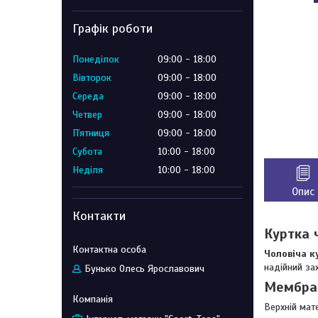
Графік роботи
Понеділок
09:00
18:00
Вівторок
09:00
18:00
Середа
09:00
18:00
Четвер
09:00
18:00
Пʼятниця
09:00
18:00
Субота
10:00
18:00
Неділя
10:00
18:00
Опис
Контакти
Куртка 
Чоловіча к
надійний за
Бунько Олесь Ярославович
Мембран
Верхній мат