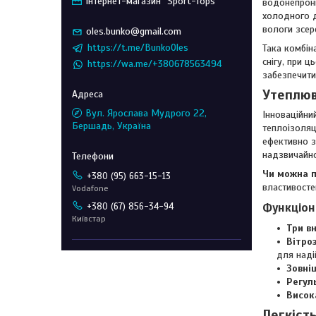
Інтернет-магазин "Sport-Tops"
водонепрони
холодного д
вологи зсер
oles.bunko@gmail.com
https://t.me/BunkoOles
Така комбін
снігу, при 
https://wa.me/+380678563494
забезпечити
Утеплюв
Вул. Ярослава Мудрого 22,
Інноваційн
Бершадь, Україна
теплоізоляц
ефективно з
надзвичайно
Чи можна п
+380 (95) 663-15-13
властивосте
Vodafone
Функціон
+380 (67) 856-34-94
Київстар
Три в
Вітро
для наді
Зовні
Регул
Висок
Легкіст