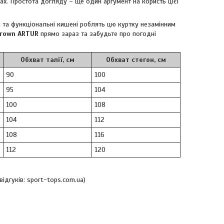
вах. Простота догляду – ще один аргумент на користь цієї
а та функціональні кишені роблять цю куртку незамінним
Crown ARTUR
прямо зараз та забудьте про погодні
Обхват талії, см
Обхват стегон, см
90
100
95
104
100
108
104
112
108
116
112
120
ідгуків: sport-tops.com.ua)