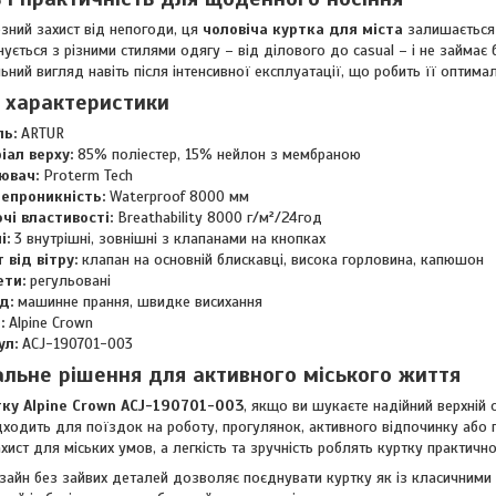
зний захист від непогоди, ця
чоловіча куртка для міста
залишається 
ується з різними стилями одягу – від ділового до casual – і не займає б
ьний вигляд навіть після інтенсивної експлуатації, що робить її опти
і характеристики
ь:
ARTUR
іал верху:
85% поліестер, 15% нейлон з мембраною
ювач:
Proterm Tech
епроникність:
Waterproof 8000 мм
чі властивості:
Breathability 8000 г/м²/24год
і:
3 внутрішні, зовнішні з клапанами на кнопках
 від вітру:
клапан на основній блискавці, висока горловина, капюшон
ти:
регульовані
д:
машинне прання, швидке висихання
:
Alpine Crown
ул:
ACJ-190701-003
альне рішення для активного міського життя
тку Alpine Crown ACJ-190701-003
, якщо ви шукаєте надійний верхній
дходить для поїздок на роботу, прогулянок, активного відпочинку або
хист для міських умов, а легкість та зручність роблять куртку практично
зайн без зайвих деталей дозволяє поєднувати куртку як із класичними б