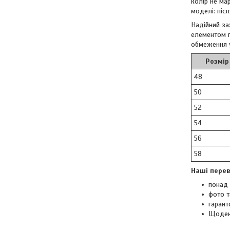
колір не ма
моделі: піс
Надійний за
елементом 
обмеження 
Розмір
48
50
52
54
56
58
Наші перев
понад 
фото т
гарант
Щоден