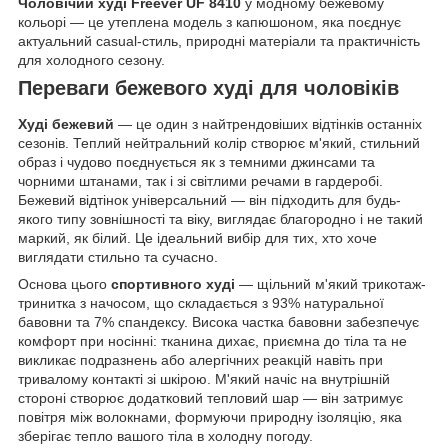
Чоловічий худі Freever UF 8410
у модному бежевому
кольорі — це утеплена модель з капюшоном, яка поєднує
актуальний casual-стиль, природні матеріали та практичність
для холодного сезону.
Переваги бежевого худі для чоловіків
Худі бежевий
— це один з найтрендовіших відтінків останніх
сезонів. Теплий нейтральний колір створює м'який, стильний
образ і чудово поєднується як з темними джинсами та
чорними штанами, так і зі світлими речами в гардеробі.
Бежевий відтінок універсальний — він підходить для будь-
якого типу зовнішності та віку, виглядає благородно і не такий
маркий, як білий. Це ідеальний вибір для тих, хто хоче
виглядати стильно та сучасно.
Основа цього
спортивного худі
— щільний м'який трикотаж-
тринитка з начосом, що складається з 93% натуральної
бавовни та 7% спандексу. Висока частка бавовни забезпечує
комфорт при носінні: тканина дихає, приємна до тіла та не
викликає подразнень або алергічних реакцій навіть при
тривалому контакті зі шкірою. М'який начіс на внутрішній
стороні створює додатковий тепловий шар — він затримує
повітря між волокнами, формуючи природну ізоляцію, яка
зберігає тепло вашого тіла в холодну погоду.