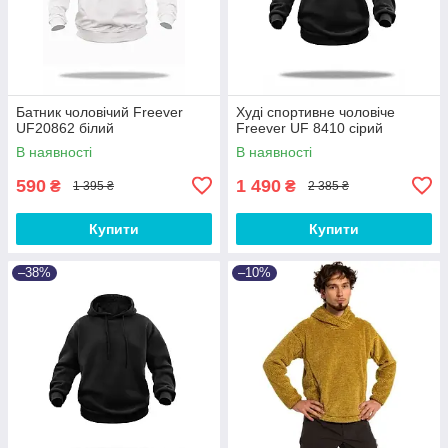
Батник чоловічий Freever
Худі спортивне чоловіче
UF20862 білий
Freever UF 8410 сірий
В наявності
В наявності
590
1 490
₴
₴
1 395 ₴
2 385 ₴
Купити
Купити
–38%
–10%