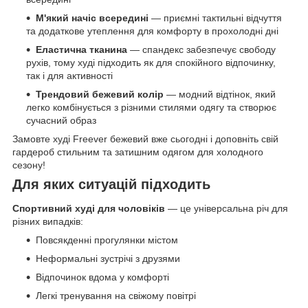
М'який начіс всередині
— приємні тактильні відчуття
та додаткове утеплення для комфорту в прохолодні дні
Еластична тканина
— спандекс забезпечує свободу
рухів, тому худі підходить як для спокійного відпочинку,
так і для активності
Трендовий бежевий колір
— модний відтінок, який
легко комбінується з різними стилями одягу та створює
сучасний образ
Замовте худі Freever бежевий вже сьогодні і доповніть свій
гардероб стильним та затишним одягом для холодного
сезону!
Для яких ситуацій підходить
Спортивний худі для чоловіків
— це універсальна річ для
різних випадків:
Повсякденні прогулянки містом
Неформальні зустрічі з друзями
Відпочинок вдома у комфорті
Легкі тренування на свіжому повітрі