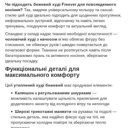
Чи підходить бежевий худі Freever для повсякденного
носіння?
Так, завдяки універсальному кольору та casual-
стилю цей худі ідеально підходить для щоденних прогулянок,
неформальних зустрічей, відпочинку та навіть легких
тренувань, поєднуючи комфорт та актуальний вигляд.
Спандекс у складі надає тканині необхідної еластичності —
чоловічий худі з начосом
м'яко облягає фігуру без
стискання, не обмежує рухів і швидко повертається до
початкової форми. Тканина не розтягується навіть після
багаторазових прань та активного носіння, зберігаючи
ідеальну посадку.
Функціональні деталі для
максимального комфорту
Цей
утеплений худі бежевий
має продумані елементи:
Капюшон з регульованими шнурками
—
можливість налаштувати щільність прилягання для
додаткового захисту від холодного вітру та непогоди
Широкі трикотажні манжети
на рукавах та подолі —
стильна деталь, яка надійно фіксує худі на тілі, не
пропускаючи холодне повітря та зберігаючи тепло
всередині