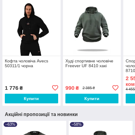
Кофта чоловіча Avecs
Худі спортивне чоловіче
Спо
50311/1 чорна
Freever UF 8410 хакі
чоло
8710
2 5
ком
1 776
990
₴
₴
2 385 ₴
4 455
Купити
Купити
Акційні пропозиції та новинки
–63%
–58%