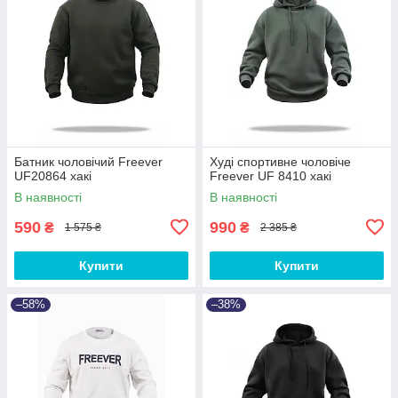
Батник чоловічий Freever
Худі спортивне чоловіче
UF20864 хакі
Freever UF 8410 хакі
В наявності
В наявності
590
990
₴
₴
1 575 ₴
2 385 ₴
Купити
Купити
–58%
–38%