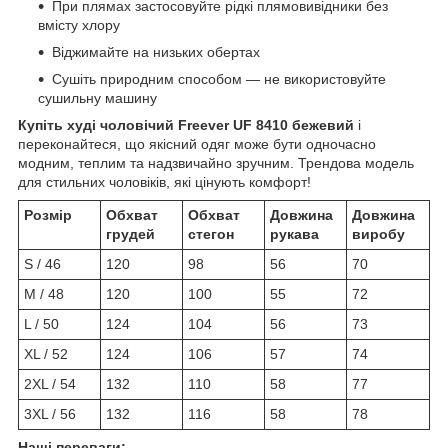
При плямах застосовуйте рідкі плямовивідники без
вмісту хлору
Віджимайте на низьких обертах
Сушіть природним способом — не використовуйте
сушильну машину
Купіть худі чоловічий Freever UF 8410 бежевий
і
переконайтеся, що якісний одяг може бути одночасно
модним, теплим та надзвичайно зручним. Трендова модель
для стильних чоловіків, які цінують комфорт!
Розмір
Обхват
Обхват
Довжина
Довжина
грудей
стегон
рукава
виробу
S / 46
120
98
56
70
M / 48
120
100
55
72
L / 50
124
104
56
73
XL / 52
124
106
57
74
2XL / 54
132
110
58
77
3XL / 56
132
116
58
78
Наші переваги: