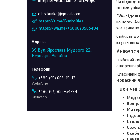
Інтернет-магазин "Sport-Tops"
Чи підходят
своїми унік
oles.bunko@gmail.com
EVA-підош
https://t.me/BunkoOles
на ногах. А
час тривало
https://wa.me/+380678563494
Стійкість д
взуття вигі
Універса
Вул. Ярослава Мудрого 22,
Бершадь, Україна
Глибокий си
створення р
Класичний ф
+380 (95) 663-15-13
мокасини ч
Vodafone
Технічні
+380 (67) 856-34-94
Київстар
Модел
Колір:
Матер
Підош
Стиль
Сезон:
Особл
Призн