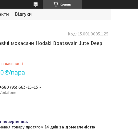
Кошик
акти
Відгуки
Код:
13.001.0003.1.25
вічі мокасини Hodaki Boatswain Jute Deep
 в наявності
00 ₴/пара
+380 (95) 663-15-13
Vodafone
нення товару протягом 14 днів
за домовленістю