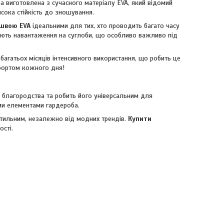
 виготовлена з сучасного матеріалу EVA, який відомий
исока стійкість до зношування.
ошвою EVA
ідеальними для тих, хто проводить багато часу
жують навантаження на суглоби, що особливо важливо під
 багатьох місяців інтенсивного використання, що робить це
ортом кожного дня!
благородства та робить його універсальним для
ими елементами гардероба.
стильним, незалежно від модних трендів.
Купити
ості.