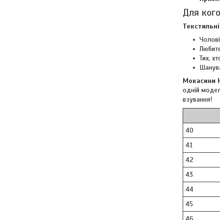
Для кого
Текстильні
Чолові
Любите
Тих, х
Шанува
Мокасини H
одній модел
взування!
40
41
42
43
44
45
46