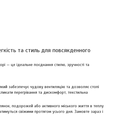
гкість та стиль для повсякденного
рі — це ідеальне поєднання стилю, зручності та
 який забезпечує чудову вентиляцію та дозволяє стопі
икликати перегрівання та дискомфорт, текстильна
янок, подорожей або активного міського життя в теплу
тимуться свіжими протягом усього дня. Замовте зараз і