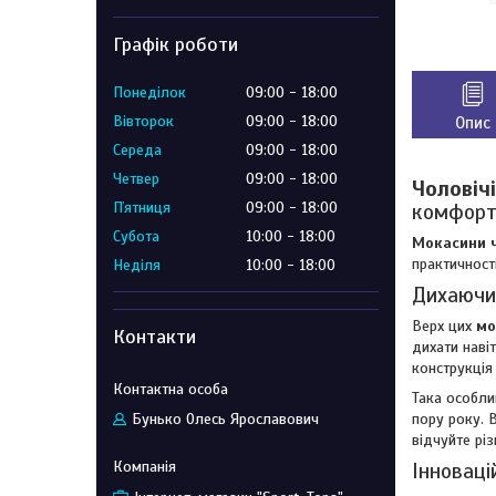
Графік роботи
Понеділок
09:00
18:00
Вівторок
09:00
18:00
Опис
Середа
09:00
18:00
Четвер
09:00
18:00
Чоловіч
Пʼятниця
09:00
18:00
комфорт
Субота
10:00
18:00
Мокасини ч
практичност
Неділя
10:00
18:00
Дихаючи
Верх цих
мо
Контакти
дихати наві
конструкція
Така особли
Бунько Олесь Ярославович
пору року. 
відчуйте рі
Інноваці