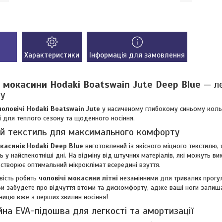
Характеристики
Інформація для замовлення
і мокасини Hodaki Boatswain Jute Deep Blue
— ле
у
оловічі Hodaki Boatswain Jute
у насиченому глибокому синьому кольо
і для теплого сезону та щоденного носіння.
й текстиль для максимального комфорту
касинів Hodaki Deep Blue
виготовлений із якісного міцного текстилю,
ть у найспекотніші дні. На відміну від штучних матеріалів, які можуть в
 створює оптимальний мікроклімат всередині взуття.
вість робить
чоловічі мокасини літні
незамінними для тривалих прогул
Ви забудете про відчуття втоми та дискомфорту, адже ваші ноги залиша
зницю вже з перших хвилин носіння!
йна EVA-підошва для легкості та амортизації