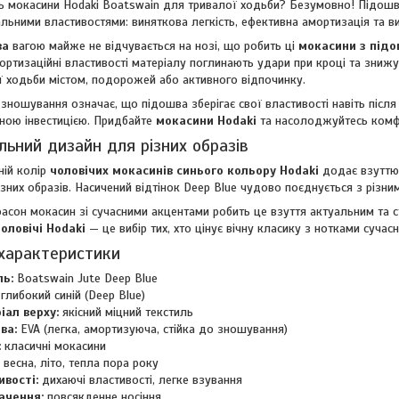
ь мокасини Hodaki Boatswain для тривалої ходьби? Безумовно! Підошва
альними властивостями: виняткова легкість, ефективна амортизація та в
ва
вагою майже не відчувається на нозі, що робить ці
мокасини з під
мортизаційні властивості матеріалу поглинають удари при кроці та зни
ї ходьби містом, подорожей або активного відпочинку.
о зношування означає, що підошва зберігає свої властивості навіть після
дною інвестицією. Придбайте
мокасини Hodaki
та насолоджуйтесь комф
льний дизайн для різних образів
ній колір
чоловічих мокасинів синього кольору Hodaki
додає взуттю 
ізних образів. Насичений відтінок Deep Blue чудово поєднується з різн
асон мокасин зі сучасними акцентами робить це взуття актуальним та 
оловічі Hodaki
— це вибір тих, хто цінує вічну класику з нотками сучасн
 характеристики
ь:
Boatswain Jute Deep Blue
глибокий синій (Deep Blue)
іал верху:
якісний міцний текстиль
ва:
EVA (легка, амортизуюча, стійка до зношування)
:
класичні мокасини
весна, літо, тепла пора року
ивості:
дихаючі властивості, легке взування
ачення:
повсякденне носіння