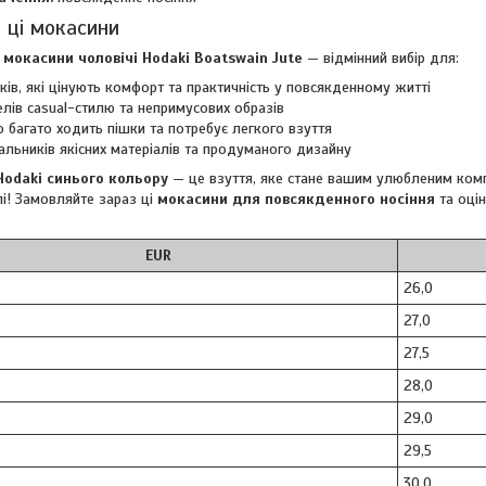
 ці мокасини
 мокасини чоловічі Hodaki Boatswain Jute
— відмінний вибір для:
ків, які цінують комфорт та практичність у повсякденному житті
лів casual-стилю та непримусових образів
то багато ходить пішки та потребує легкого взуття
льників якісних матеріалів та продуманого дизайну
odaki синього кольору
— це взуття, яке стане вашим улюбленим компа
і! Замовляйте зараз ці
мокасини для повсякденного носіння
та оцін
EUR
26,0
27,0
27,5
28,0
29,0
29,5
30,0