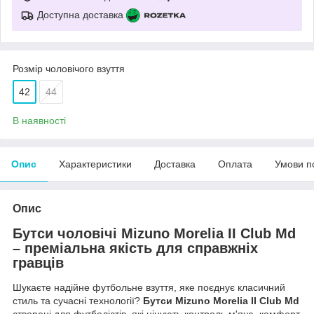
Доступна доставка
Розмір чоловічого взуття
42
44
В наявності
Опис
Характеристики
Доставка
Оплата
Умови п
Опис
Бутси чоловічі Mizuno Morelia II Club Md
– преміальна якість для справжніх
гравців
Шукаєте надійне футбольне взуття, яке поєднує класичний
стиль та сучасні технології?
Бутси Mizuno Morelia II Club Md