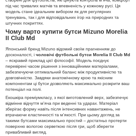
створені для футболістів, які цінують контроль м'яча, комфорт
під час тривалих матчів та впевненість у кожному русі. Ця
модель стане ідеальним вибором як для регулярних
тренувань, так і для відповідальних ігор на природних та
штучних покриттях.
Чому варто купити бутси Mizuno Morelia
II Club Md
Японський бренд Mizuno відомий своїм прагненням до
досконалості, і
чоловічі футбольні бутси Morelia II Club Md
– яскравий приклад цієї філософії. Модель поєднує
перевірені часом рішення з інноваційними матеріалами,
забезпечуючи оптимальний баланс між продуктивністю та
довговічністю. Завдяки анатомічному крою та якісним
компонентам ці бутси дозволяють максимально розкрити ваш
потенціал на полі.
Екошкіра преміумкласу, з якої виготовлений верх, забезпечує
відмінне відчуття м'яча при веденні та ударах. Матеріал
зберігає форму навіть після інтенсивних навантажень, не
втрачаючи еластичності та м'якості. При цьому догляд за
такими бутсами максимально простий – достатньо протерти
поверхню вологою серветкою після гри, щоб зберегти
привабливий вигляд.