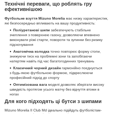
Технічні переваги, що роблять гру
ефективнішою
Футбольне взуття Mizuno Morelia
має низку характеристик,
які безпосередньо впливають на вашу продуктивність:
Поліуретанові шипи
забезпечують стабільне
зчеплення з поверхнею газону, дозволяючи впевнено
виконувати різкі старти, повороти та зупинки без ризику
підскочування
Анатомічна колодка
точно повторює форму стопи,
знижуючи тиск на проблемні зони та запобігаючи
натертям навіть під час багатогодинних тренувань
Класичний чорний дизайн
гармонійно поєднується
з будь-якою футбольною формою, підкреслюючи
професійний підхід до спорту
Оптимізована вага
моделі дозволяє зберігати високу
швидкість протягом усього матчу без відчуття втоми в
ногах
Для кого підходять ці бутси з шипами
Mizuno Morelia II Club Md ідеально підійдуть футболістам-