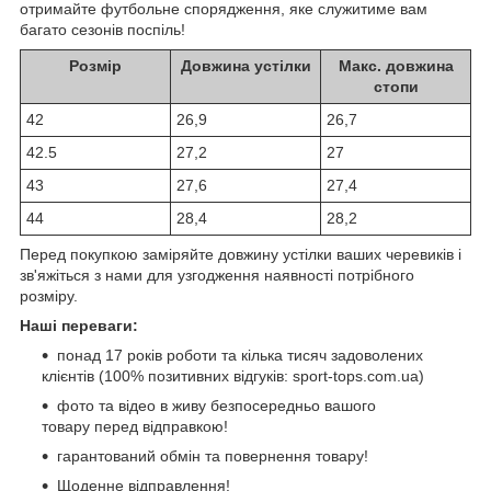
отримайте футбольне спорядження, яке служитиме вам
багато сезонів поспіль!
Розмір
Довжина устілки
Макс. довжина
стопи
42
26,9
26,7
42.5
27,2
27
43
27,6
27,4
44
28,4
28,2
Перед покупкою заміряйте довжину устілки ваших черевиків і
зв'яжіться з нами для узгодження наявності потрібного
розміру.
Наші переваги:
понад 17 років роботи та кілька тисяч задоволених
клієнтів (100% позитивних відгуків: sport-tops.com.ua)
фото та відео в живу безпосередньо вашого
товару перед відправкою!
гарантований обмін та повернення товару!
Щоденне відправлення!