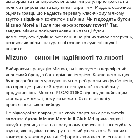
аматорам та напівпрофесіоналам, які регулярно грають на
полях з природним та штучним покриттям. Модель особливо
оцінять гравці, що надають перевагу класичному м'якому
взуттю з відмінним контактом з м'ячем.
Чи підходять бутси
Mizuno Morelia II для гри на жорсткому грунті?
Так,
завдяки міцним поліуретановим шипам ці бутси
демонструють відмінне зчеплення на різних типах поверхонь,
включаючи щільні натуральні газони та сучасні штучні
покриття.
Mizuno – синонім надійності та якості
Вибираючи продукцію Mizuno, ви інвестуєте в перевірений
японський бренд з багаторічною історією. Кожна деталь цих
бутс розроблена з урахуванням потреб реальних футболістів,
що гарантує тривалий термін експлуатації та стабільну
продуктивність. Модель P1GA231650 відповідає найвищим
стандартам якості, тому ви можете бути впевнені у
правильності свого вибору.
Не відкладайте покращення своїх спортивних результатів –
замовте бутси Mizuno Morelia II Club Md
прямо зараз і
відчуйте різницю вже на наступному тренуванні. Інвестуйте у
взуття, яке підніме вашу гру на новий рівень та забезпечить
комфорт у кожному матчі. Оформіть замовлення сьогодні та