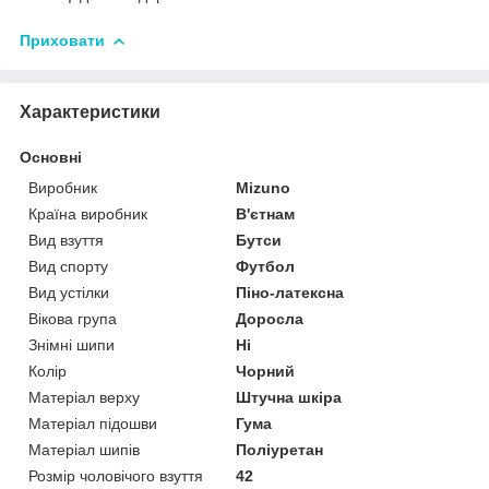
Приховати
Характеристики
Основні
Виробник
Mizuno
Країна виробник
В'єтнам
Вид взуття
Бутси
Вид спорту
Футбол
Вид устілки
Піно-латексна
Вікова група
Доросла
Знімні шипи
Ні
Колір
Чорний
Матеріал верху
Штучна шкіра
Матеріал підошви
Гума
Матеріал шипів
Поліуретан
Розмір чоловічого взуття
42