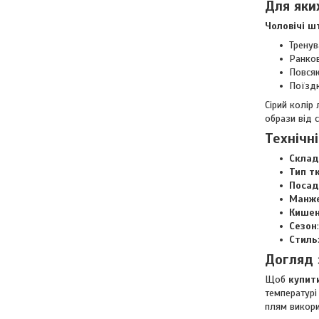
Для яки
Чоловічі ш
Тренув
Ранков
Повсяк
Поїздк
Сірий колір
образи від 
Технічн
Склад
Тип т
Посад
Манж
Кишен
Сезон
Стиль
Догляд
Щоб
купит
температурі
плям викори