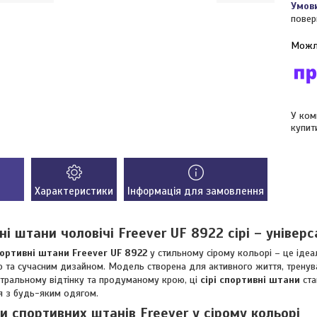
повер
У ком
купит
Характеристики
Інформація для замовлення
ні штани чоловічі Freever UF 8922 сірі – універ
портивні штани Freever UF 8922
у стильному сірому кольорі – це ідеа
ю та сучасним дизайном. Модель створена для активного життя, тренува
тральному відтінку та продуманому крою, ці
сірі спортивні штани
ста
я з будь-яким одягом.
и спортивних штанів Freever у сірому кольорі