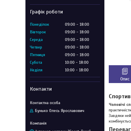
Графік роботи
Понеділок
09:00
18:00
Вівторок
09:00
18:00
Середа
09:00
18:00
Четвер
09:00
18:00
Пʼятниця
09:00
18:00
Субота
10:00
18:00
Неділя
10:00
18:00
Опис
Контакти
Спортив
Чоловічі с
практичніст
Бунько Олесь Ярославович
Завдяки ней
комбінуєтьс
Переваг