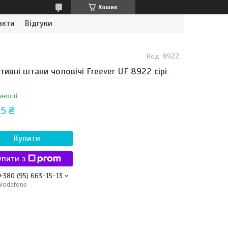
Кошик
акти
Відгуки
Код:
8922
тивні штани чоловічі Freever UF 8922 сірі
вності
5 ₴
Купити
упити з
+380 (95) 663-15-13
Vodafone