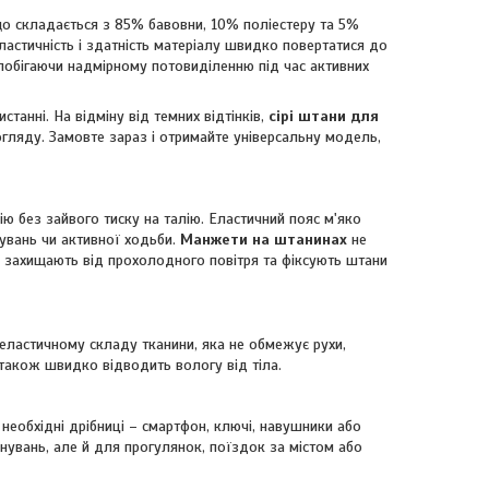
що складається з 85% бавовни, 10% поліестеру та 5%
ластичність і здатність матеріалу швидко повертатися до
побігаючи надмірному потовиділенню під час активних
станні. На відміну від темних відтінків,
сірі штани для
огляду. Замовте зараз і отримайте універсальну модель,
 без зайвого тиску на талію. Еластичний пояс м'яко
нувань чи активної ходьби.
Манжети на штанинах
не
 захищають від прохолодного повітря та фіксують штани
ластичному складу тканини, яка не обмежує рухи,
 також швидко відводить вологу від тіла.
еобхідні дрібниці – смартфон, ключі, навушники або
увань, але й для прогулянок, поїздок за містом або