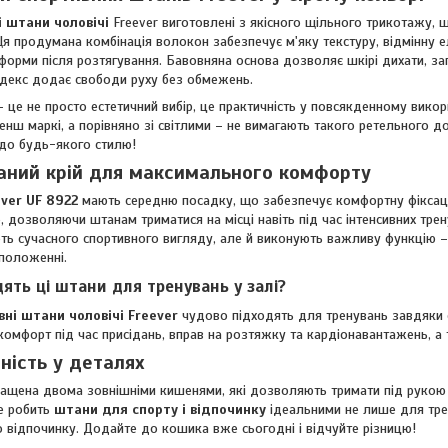
 штани чоловічі
Freever виготовлені з якісного щільного трикотажу, 
Ця продумана комбінація волокон забезпечує м'яку текстуру, відмінну е
форми після розтягування. Бавовняна основа дозволяє шкірі дихати, за
андекс додає свободи руху без обмежень.
– це не просто естетичний вибір, це практичність у повсякденному викори
нш маркі, а порівняно зі світлими – не вимагають такого ретельного д
 до будь-якого стилю!
ний крій для максимального комфорту
ver UF 8922
мають середню посадку, що забезпечує комфортну фіксацію
о, дозволяючи штанам триматися на місці навіть під час інтенсивних тре
ь сучасного спортивного вигляду, але й виконують важливу функцію –
положенні.
ять ці штани для тренувань у залі?
вні штани чоловічі Freever
чудово підходять для тренувань завдяки е
комфорт під час присідань, вправ на розтяжку та кардіонавантажень, а
ність у деталях
щена двома зовнішніми кишенями, які дозволяють тримати під рукою н
е робить
штани для спорту і відпочинку
ідеальними не лише для трен
відпочинку. Додайте до кошика вже сьогодні і відчуйте різницю!