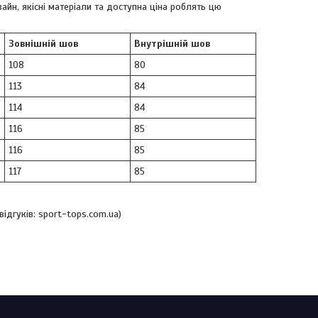
айн, якісні матеріали та доступна ціна роблять цю
Зовнішній шов
Внутрішній шов
108
80
113
84
114
84
116
85
116
85
117
85
ідгуків: sport-tops.com.ua)