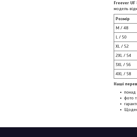
Freever UF 
модель відм
Розмір
M / 48
L / 50
XL / 52
2XL / 54
3XL / 56
4XL / 58
Наші перев
понад 
фото т
гарант
Щоден