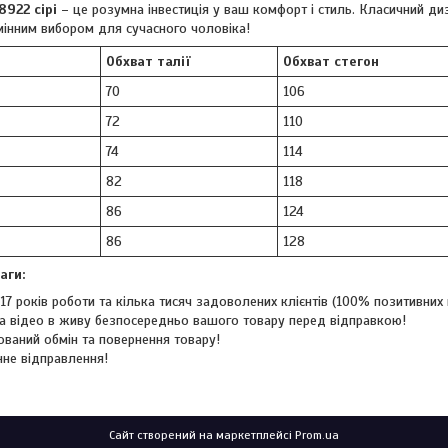
8922 сірі
– це розумна інвестиція у ваш комфорт і стиль. Класичний диз
інним вибором для сучасного чоловіка!
Обхват талії
Обхват стегон
70
106
72
110
74
114
82
118
86
124
86
128
аги:
17 років роботи та кілька тисяч задоволених клієнтів (100% позитивних в
а відео в живу безпосередньо вашого товару перед відправкою!
ований обмін та повернення товару!
не відправлення!
Сайт створений на маркетплейсі
Prom.ua