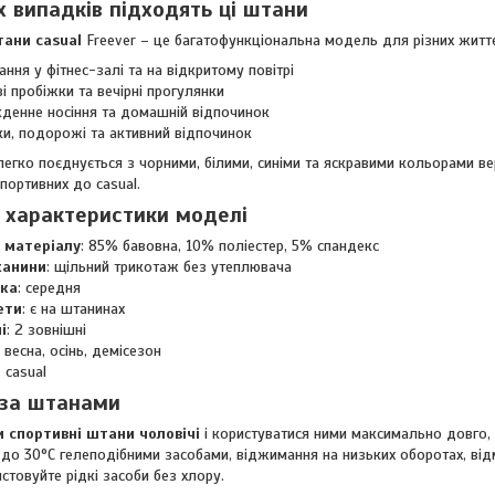
х випадків підходять ці штани
тани casual
Freever – це багатофункціональна модель для різних життє
ання у фітнес-залі та на відкритому повітрі
і пробіжки та вечірні прогулянки
денне носіння та домашній відпочинок
и, подорожі та активний відпочинок
 легко поєднується з чорними, білими, синіми та яскравими кольорами в
спортивних до casual.
і характеристики моделі
 матеріалу
: 85% бавовна, 10% поліестер, 5% спандекс
канини
: щільний трикотаж без утеплювача
ка
: середня
ети
: є на штанинах
і
: 2 зовнішні
: весна, осінь, демісезон
: casual
 за штанами
и спортивні штани чоловічі
і користуватися ними максимально довго,
 до 30°C гелеподібними засобами, віджимання на низьких оборотах, ві
стовуйте рідкі засоби без хлору.