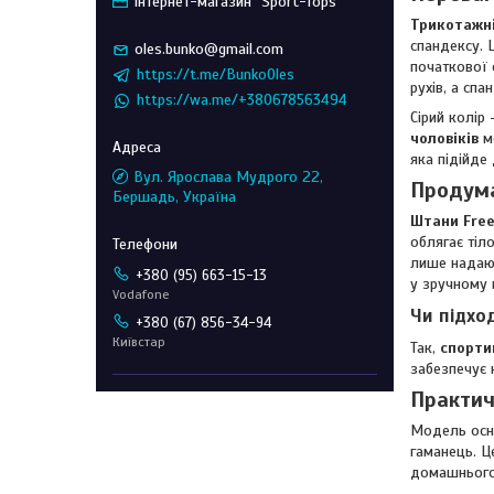
Інтернет-магазин "Sport-Tops"
Трикотажні
спандексу. 
oles.bunko@gmail.com
початкової 
https://t.me/BunkoOles
рухів, а сп
https://wa.me/+380678563494
Сірий колір 
чоловіків
ме
яка підійде
Вул. Ярослава Мудрого 22,
Продума
Бершадь, Україна
Штани Free
облягає тіл
лише надают
+380 (95) 663-15-13
у зручному 
Vodafone
Чи підход
+380 (67) 856-34-94
Київстар
Так,
спорти
забезпечує 
Практич
Модель осна
гаманець. Ц
домашнього 