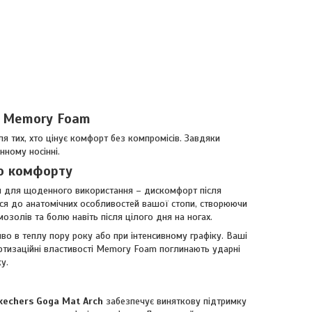
з Memory Foam
ля тих, хто цінує комфорт без компромісів. Завдяки
нному носінні.
го комфорту
 для щоденного використання – дискомфорт після
ся до анатомічних особливостей вашої стопи, створюючи
мозолів та болю навіть після цілого дня на ногах.
о в теплу пору року або при інтенсивному графіку. Ваші
ортизаційні властивості Memory Foam поглинають ударні
у.
kechers Goga Mat Arch
забезпечує виняткову підтримку