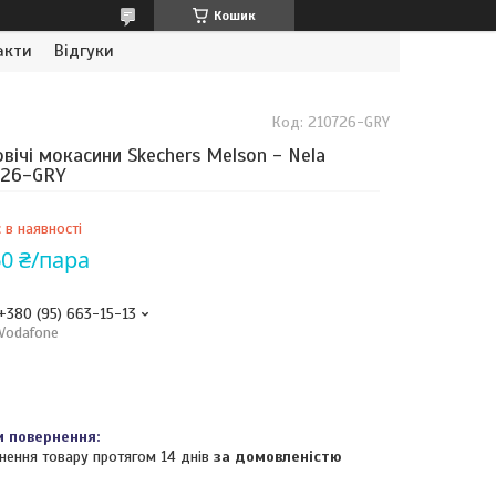
Кошик
акти
Відгуки
Код:
210726-GRY
вічі мокасини Skechers Melson - Nela
726-GRY
 в наявності
60 ₴/пара
+380 (95) 663-15-13
Vodafone
нення товару протягом 14 днів
за домовленістю