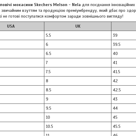
ловічі мокасини Skechers Melson - Nela
для поєднання інноваційних 
 звичайним взуттям та продукцією преміумбрендуу, який дбає про здор
які не готові поступатися комфортом заради зовнішнього вигляду!
USA
UK
5.5
39
6
39.5
6.5
40
7
41
7.5
41.5
8
42
8.5
42.5
9
43
9.5
44
10
45
10.5
45.5
11
46