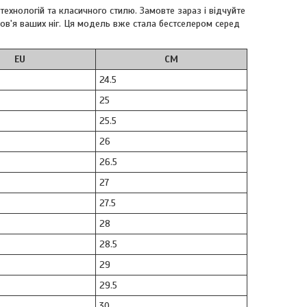
технологій та класичного стилю. Замовте зараз і відчуйте
ов'я ваших ніг. Ця модель вже стала бестселером серед
EU
CM
24.5
25
25.5
26
26.5
27
27.5
28
28.5
29
29.5
30