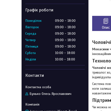
Графік роботи
Понеділок
09:00
18:00
Вівторок
09:00
18:00
Опис
Середа
09:00
18:00
Четвер
09:00
18:00
Чоловіч
Пʼятниця
09:00
18:00
Мокасини ч
Субота
10:00
18:00
інноваційни
Неділя
10:00
18:00
Техноло
Чоловічі м
тривалої хо
Контакти
індивідуальн
Система пов
ноги залиша
навантаженн
Бунько Олесь Ярославович
Підтрим
Чи можна но