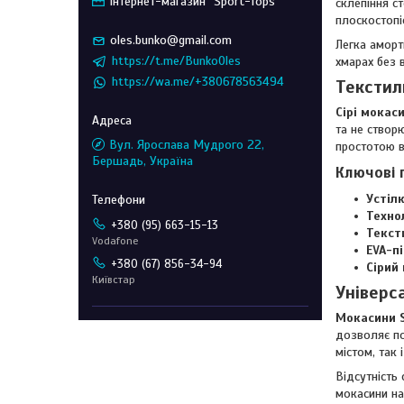
Інтернет-магазин "Sport-Tops"
склепіння с
плоскостопі
oles.bunko@gmail.com
Легка аморт
https://t.me/BunkoOles
хмарах без 
https://wa.me/+380678563494
Текстил
Сірі мокас
та не створ
Вул. Ярослава Мудрого 22,
простотою в
Бершадь, Україна
Ключові 
Устіл
Техно
+380 (95) 663-15-13
Текст
Vodafone
EVA-п
+380 (67) 856-34-94
Сірий 
Київстар
Універс
Мокасини 
дозволяє по
містом, так
Відсутність
мокасини на