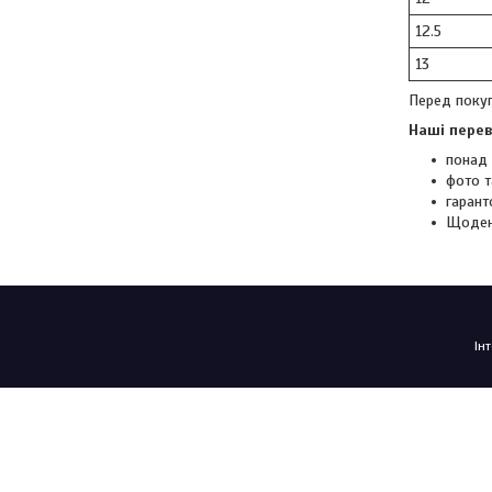
12.5
13
Перед покуп
Наші перев
понад 
фото т
гарант
Щоден