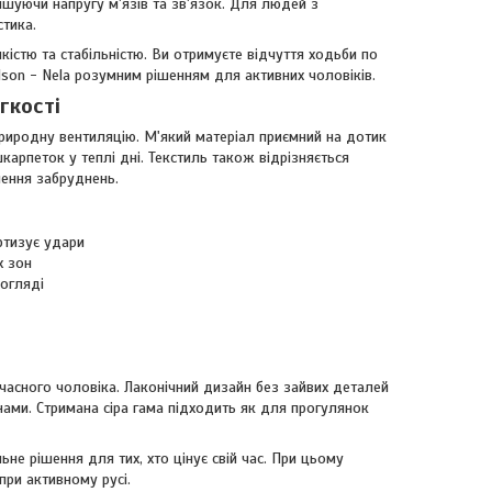
ншуючи напругу м'язів та зв'язок. Для людей з
тика.
кістю та стабільністю. Ви отримуєте відчуття ходьби по
son - Nela розумним рішенням для активних чоловіків.
гкості
природну вентиляцію. М'який матеріал приємний на дотик
арпеток у теплі дні. Текстиль також відрізняється
ення забруднень.
ртизує удари
х зон
догляді
часного чоловіка. Лаконічний дизайн без зайвих деталей
ами. Стримана сіра гама підходить як для прогулянок
не рішення для тих, хто цінує свій час. При цьому
при активному русі.