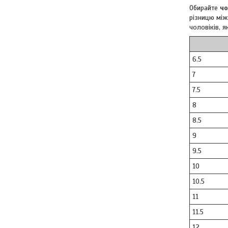
Обирайте
чо
різницю між
чоловіків, 
6.5
7
7.5
8
8.5
9
9.5
10
10.5
11
11.5
12