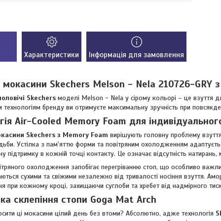
Характеристики
Інформація для замовлення
і мокасини Skechers Melson - Nela 210726-GRY 
оловічі Skechers
моделі Melson - Nela у сірому кольорі – це взуття д
м технологіям бренду ви отримуєте максимальну зручність при повсякде
гія Air-Cooled Memory Foam для індивідуально
окасини Skechers з Memory Foam
вирішують головну проблему взуття
дьби. Устілка з пам'яттю форми та повітряним охолодженням адаптуєть
у підтримку в кожній точці контакту. Це означає відсутність натирань, 
ітряного охолодження запобігає перегріванню стоп, що особливо важлив
ються сухими та свіжими незалежно від тривалості носіння взуття. Ам
я при кожному кроці, захищаючи суглоби та хребет від надмірного тиск
ка склепіння стопи Goga Mat Arch
сити ці мокасини цілий день без втоми? Абсолютно, адже технологія
S