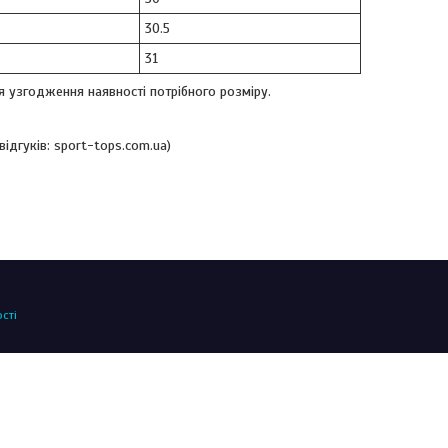
30.5
31
я узгодження наявності потрібного розміру.
ідгуків: sport-tops.com.ua)
сті