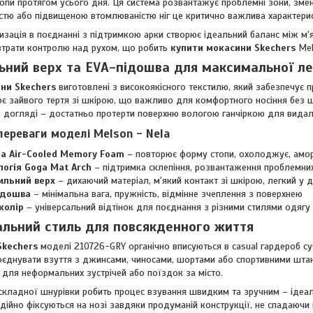
топи протягом усього дня. Ця система розвантажує проблемні зони, зме
стю або підвищеною втомлюваністю ніг це критично важлива характерис
изація в поєднанні з підтримкою арки створює ідеальний баланс між м'я
втрати контролю над рухом, що робить
купити мокасини Skechers
Mel
ьний верх та EVA-підошва для максимальної ле
ини Skechers
виготовлені з високоякісного текстилю, який забезпечує 
ює зайвого тертя зі шкірою, що важливо для комфортного носіння без шк
 догляді – достатньо протерти поверхню вологою ганчіркою для видал
переваги моделі Melson - Nela
ка Air-Cooled Memory Foam
– повторює форму стопи, охолоджує, амо
логія Goga Mat Arch
– підтримка склепіння, розвантаження проблемни
ильний верх
– дихаючий матеріал, м'який контакт зі шкірою, легкий у 
ідошва
– мінімальна вага, пружність, відмінне зчеплення з поверхнею
колір
– універсальний відтінок для поєднання з різними стилями одягу
альний стиль для повсякденного життя
Skechers
моделі 210726-GRY органічно вписуються в casual гардероб су
єднувати взуття з джинсами, чиносами, шортами або спортивними штан
 і для неформальних зустрічей або поїздок за місто.
 складної шнурівки робить процес взування швидким та зручним – ідеаль
дійно фіксуються на нозі завдяки продуманій конструкції, не спадаючи 