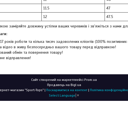
11.5
47
12
47.5
кою заміряйте довжину устілки ваших черевиків і зв'яжіться з нами дл
аги:
17 років роботи та кілька тисяч задоволених клієнтів (100% позитивних в
а відео в живу безпосередньо вашого товару перед відправкою!
ований обмін та повернення товару!
не відправлення!
Сайт створений на маркетплейсі
Prom.ua
Продавець на Bigl.ua
Інтернет-магазин "Sport-Tops" |
Поскаржитися на контент
|
Політика конфіденційно
Select Language
▼