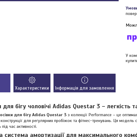
повер
У ком
купит
Характеристики
Інформація для замовлення
и для бігу чоловічі Adidas Questar 3 – легкість
осівки для бігу Adidas Questar 3
з колекції Performance – це оптимал
конструкції для регулярних пробіжок та фітнес-тренувань. Ця модель с
 під час активності.
а система амортизації для максимального ком