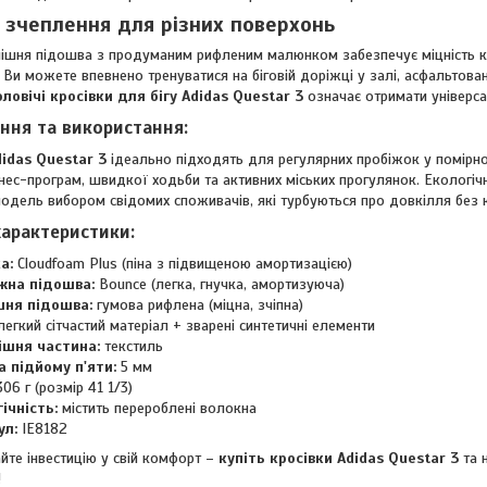
 зчеплення для різних поверхонь
ішня підошва з продуманим рифленим малюнком забезпечує міцність кон
 Ви можете впевнено тренуватися на біговій доріжці у залі, асфальтован
ловічі кросівки для бігу Adidas Questar 3
означає отримати універса
ння та використання:
didas Questar 3
ідеально підходять для регулярних пробіжок у помірному
тнес-програм, швидкої ходьби та активних міських прогулянок. Екологі
одель вибором свідомих споживачів, які турбуються про довкілля без ко
характеристики:
а:
Cloudfoam Plus (піна з підвищеною амортизацією)
жна підошва:
Bounce (легка, гнучка, амортизуюча)
шня підошва:
гумова рифлена (міцна, зчіпна)
егкий сітчастий матеріал + зварені синтетичні елементи
ішня частина:
текстиль
а підйому п'яти:
5 мм
06 г (розмір 41 1/3)
ічність:
містить перероблені волокна
ул:
IE8182
йте інвестицію у свій комфорт –
купіть кросівки Adidas Questar 3
та 
!