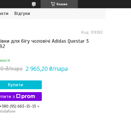
Кошик
акти
Відгуки
Код:
IE8182
івки для бігу чоловічі Adidas Questar 3
82
вності
2 965,20 ₴/пара
30 ₴/пара
Купити
упити з
+380 (95) 663-15-13
Vodafone