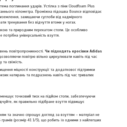
ема поглинання ударів. Устілка з піни Cloudfoam Plus
таннього кілометра. Проміжна підошва Bounce відповідає
приземлення, захищаючи суглоби від надмірного
ати тренування без відчуття втоми у ногах.
мкою та природним перекатом стопи. Це особливо
 потрібна універсальність взуття.
івень повітропроникності.
Чи підходять кросівки Adidas
 дозволяючи повітрю вільно циркулювати навіть під час
 та свіжість.
вищення міцності конструкції та додаткової підтримки
 ризик натирань та подразнень навіть під час тривалих
зменшує точковий тиск на підйом стопи, забезпечуючи
дчуйте, як правильно підібране взуття підвищує
анням та значно спрощує догляд за взуттям – матеріал не
 грамів (розмір 41 1/3), що робить їх одними з найлегших