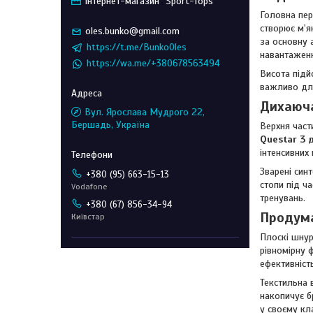
Інтернет-магазин "Sport-Tops"
Головна пе
створює м'я
oles.bunko@gmail.com
за основну 
https://t.me/BunkoOles
навантаженн
https://wa.me/+380678563494
Висота підй
важливо для
Дихаюча
Вул. Ярослава Мудрого 22,
Бершадь, Україна
Верхня част
Questar 3 
інтенсивних
Зварені син
+380 (95) 663-15-13
стопи під ча
Vodafone
тренувань.
+380 (67) 856-34-94
Продума
Київстар
Плоскі шнур
рівномірну 
ефективніст
Текстильна 
накопичує б
у своєму кл