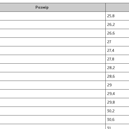
Розмір
25,8
26,2
26,6
27
27,4
27,8
28,2
28,6
29
29,4
29,8
30,2
30,6
31