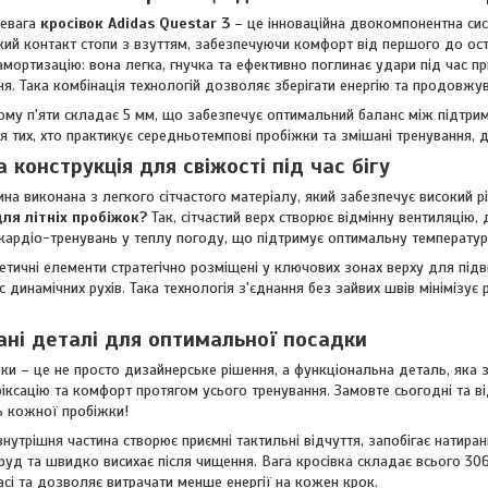
ревага
кросівок Adidas Questar 3
– це інноваційна двокомпонентна сист
кий контакт стопи з взуттям, забезпечуючи комфорт від першого до ос
амортизацію: вона легка, гнучка та ефективно поглинає удари під час 
я. Така комбінація технологій дозволяє зберігати енергію та продовжув
ому п'яти складає 5 мм, що забезпечує оптимальний баланс між підтри
 тих, хто практикує середньотемпові пробіжки та змішані тренування, де
 конструкція для свіжості під час бігу
ина виконана з легкого сітчастого матеріалу, який забезпечує високий р
для літніх пробіжок?
Так, сітчастий верх створює відмінну вентиляцію,
 кардіо-тренувань у теплу погоду, що підтримує оптимальну температуру
тетичні елементи стратегічно розміщені у ключових зонах верху для під
с динамічних рухів. Така технологія з'єднання без зайвих швів мінімізує
ні деталі для оптимальної посадки
ки – це не просто дизайнерське рішення, а функціональна деталь, яка 
фіксацію та комфорт протягом усього тренування. Замовте сьогодні та ві
ь кожної пробіжки!
внутрішня частина створює приємні тактильні відчуття, запобігає натир
руд та швидко висихає після чищення. Вага кросівка складає всього 306
асі та дозволяє витрачати менше енергії на кожен крок.