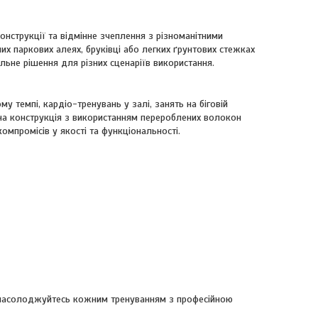
струкції та відмінне зчеплення з різноманітними
их паркових алеях, бруківці або легких ґрунтових стежках
льне рішення для різних сценаріїв використання.
 темпі, кардіо-тренувань у залі, занять на біговій
чна конструкція з використанням перероблених волокон
мпромісів у якості та функціональності.
насолоджуйтесь кожним тренуванням з професійною