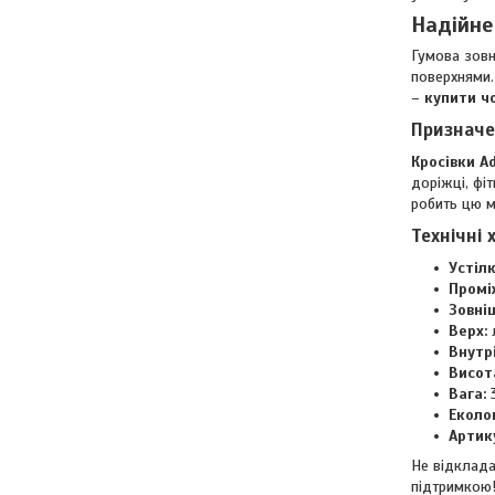
Надійне
Гумова зовн
поверхнями.
–
купити чо
Призначе
Кросівки A
доріжці, фі
робить цю м
Технічні 
Устілк
Промі
Зовні
Верх:
л
Внутр
Висот
Вага:
3
Еколог
Артик
Не відклада
підтримкою