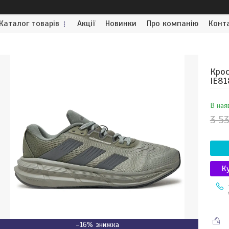
Каталог товарів
Акції
Новинки
Про компанію
Конт
Крос
IE81
В ная
3 5
К
–16%