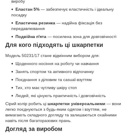
виробу
Еластан 5%
— забезпечує еластичність і ідеальну
посадку
Еластична резинка
— надійна фіксація без
передавлювання
Подвійна п'ята
— посилена зона для довговічності
Для кого підходять ці шкарпетки
Модель 50231/17 стане відмінним вибором для:
Щоденного носіння на роботу чи навчання
Занять спортом та активного відпочинку
Поєднання з діловим та casual-взуттям
Тих, хто має чутливу шкіру стоп
Людей, які цінують практичність і довговічність
Сірий колір робить ці
шкарпетки універсальними
— вони
легко поєднуються з будь-яким одягом і взуттям, не
вимагають складного догляду та залишаються охайними
навіть після багаторазових прань.
Догляд за виробом