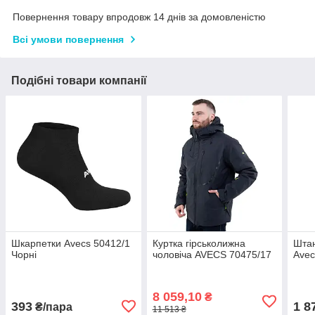
Повернення товару впродовж 14 днів за домовленістю
Всі умови повернення
Подібні товари компанії
Шкарпетки Avecs 50412/1
Куртка гірськолижна
Штан
Чорні
чоловіча AVECS 70475/17
Avec
8 059,10
₴
393
1 8
₴/пара
11 513 ₴