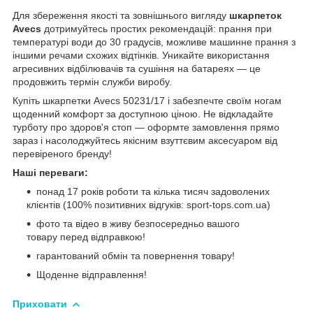
Для збереження якості та зовнішнього вигляду
шкарпеток
Avecs
дотримуйтесь простих рекомендацій: прання при
температурі води до 30 градусів, можливе машинне прання з
іншими речами схожих відтінків. Уникайте використання
агресивних відбілювачів та сушіння на батареях — це
продовжить термін служби виробу.
Купіть шкарпетки Avecs 50231/17 і забезпечте своїм ногам
щоденний комфорт за доступною ціною. Не відкладайте
турботу про здоров'я стоп — оформте замовлення прямо
зараз і насолоджуйтесь якісним взуттєвим аксесуаром від
перевіреного бренду!
Наші переваги:
понад 17 років роботи та кілька тисяч задоволених
клієнтів (100% позитивних відгуків: sport-tops.com.ua)
фото та відео в живу безпосередньо вашого
товару перед відправкою!
гарантований обмін та повернення товару!
Щоденне відправлення!
Приховати