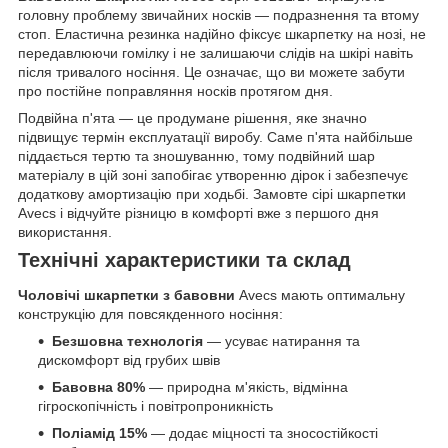
головну проблему звичайних носків — подразнення та втому
стоп. Еластична резинка надійно фіксує шкарпетку на нозі, не
передавлюючи гомілку і не залишаючи слідів на шкірі навіть
після тривалого носіння. Це означає, що ви можете забути
про постійне поправляння носків протягом дня.
Подвійна п'ята — це продумане рішення, яке значно
підвищує термін експлуатації виробу. Саме п'ята найбільше
піддається тертю та зношуванню, тому подвійний шар
матеріалу в цій зоні запобігає утворенню дірок і забезпечує
додаткову амортизацію при ходьбі. Замовте сірі шкарпетки
Avecs і відчуйте різницю в комфорті вже з першого дня
використання.
Технічні характеристики та склад
Чоловічі шкарпетки з бавовни
Avecs мають оптимальну
конструкцію для повсякденного носіння:
Безшовна технологія
— усуває натирання та
дискомфорт від грубих швів
Бавовна 80%
— природна м'якість, відмінна
гігроскопічність і повітропроникність
Поліамід 15%
— додає міцності та зносостійкості