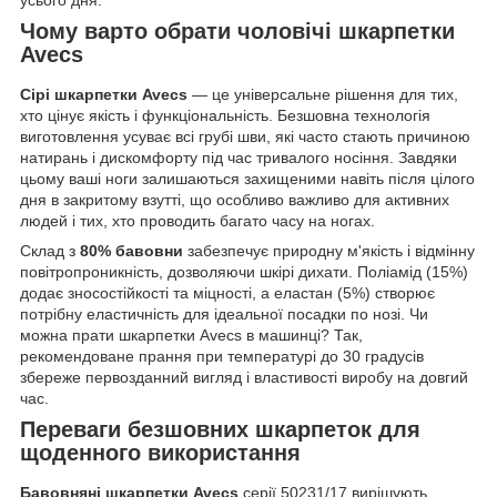
усього дня.
Чому варто обрати чоловічі шкарпетки
Avecs
Сірі шкарпетки Avecs
— це універсальне рішення для тих,
хто цінує якість і функціональність. Безшовна технологія
виготовлення усуває всі грубі шви, які часто стають причиною
натирань і дискомфорту під час тривалого носіння. Завдяки
цьому ваші ноги залишаються захищеними навіть після цілого
дня в закритому взутті, що особливо важливо для активних
людей і тих, хто проводить багато часу на ногах.
Склад з
80% бавовни
забезпечує природну м'якість і відмінну
повітропроникність, дозволяючи шкірі дихати. Поліамід (15%)
додає зносостійкості та міцності, а еластан (5%) створює
потрібну еластичність для ідеальної посадки по нозі. Чи
можна прати шкарпетки Avecs в машинці? Так,
рекомендоване прання при температурі до 30 градусів
збереже первозданний вигляд і властивості виробу на довгий
час.
Переваги безшовних шкарпеток для
щоденного використання
Бавовняні шкарпетки Avecs
серії 50231/17 вирішують