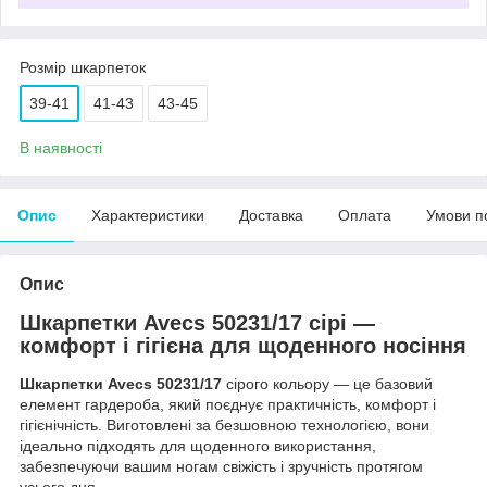
Розмір шкарпеток
39-41
41-43
43-45
В наявності
Опис
Характеристики
Доставка
Оплата
Умови п
Опис
Шкарпетки Avecs 50231/17 сірі
—
комфорт і гігієна для щоденного носіння
Шкарпетки Avecs 50231/17
сірого кольору — це базовий
елемент гардероба, який поєднує практичність, комфорт і
гігієнічність. Виготовлені за безшовною технологією, вони
ідеально підходять для щоденного використання,
забезпечуючи вашим ногам свіжість і зручність протягом