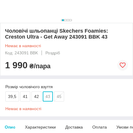
Чоловічі шльопанці Skechers Foamies:
Creston Ultra - Get Away 243091 BBK 43
Немає в наявності
Код: 243091 BBK
Роздріб
1 990
₴/пара
Розмір чоловічого взуття
39,5
41
42
43
45
Немає в наявності
Опис
Характеристики
Доставка
Оплата
Умови п