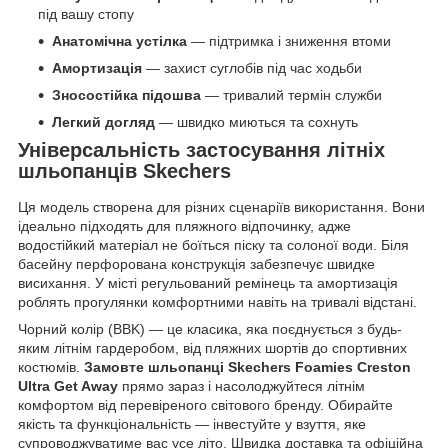
під вашу стопу
Анатомічна устілка
— підтримка і зниження втоми
Амортизація
— захист суглобів під час ходьби
Зносостійка підошва
— тривалий термін служби
Легкий догляд
— швидко миються та сохнуть
Універсальність застосування
літніх
шльопанців Skechers
Ця модель створена для різних сценаріїв використання. Вони
ідеально підходять для пляжного відпочинку, адже
водостійкий матеріал не боїться піску та солоної води. Біля
басейну перфорована конструкція забезпечує швидке
висихання. У місті регульований ремінець та амортизація
роблять прогулянки комфортними навіть на тривалі відстані.
Чорний колір (BBK) — це класика, яка поєднується з будь-
яким літнім гардеробом, від пляжних шортів до спортивних
костюмів.
Замовте шльопанці Skechers Foamies Creston
Ultra Get Away
прямо зараз і насолоджуйтеся літнім
комфортом від перевіреного світового бренду. Обирайте
якість та функціональність — інвестуйте у взуття, яке
супроводжуватиме вас усе літо. Швидка доставка та офіційна