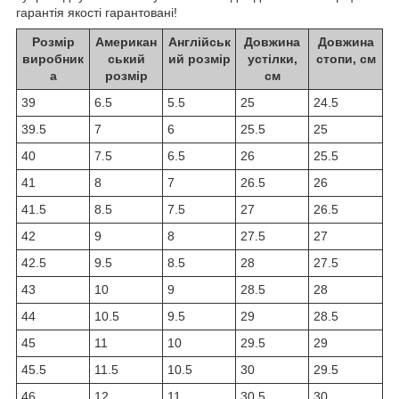
гарантія якості гарантовані!
Розмір
Американ
Англійськ
Довжина
Довжина
виробник
ський
ий розмір
устілки,
стопи, см
а
розмір
см
39
6.5
5.5
25
24.5
39.5
7
6
25.5
25
40
7.5
6.5
26
25.5
41
8
7
26.5
26
41.5
8.5
7.5
27
26.5
42
9
8
27.5
27
42.5
9.5
8.5
28
27.5
43
10
9
28.5
28
44
10.5
9.5
29
28.5
45
11
10
29.5
29
45.5
11.5
10.5
30
29.5
46
12
11
30.5
30