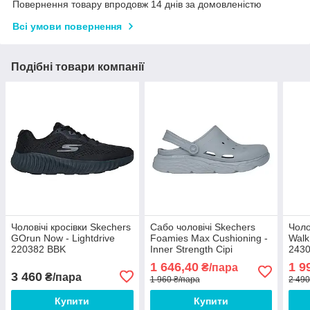
Повернення товару впродовж 14 днів за домовленістю
Всі умови повернення
Подібні товари компанії
Чоловічі кросівки Skechers
Сабо чоловічі Skechers
Чоло
GOrun Now - Lightdrive
Foamies Max Cushioning -
Walk
220382 BBK
Inner Strength Сірі
243
1 646,40
1 9
₴/пара
3 460
₴/пара
1 960 ₴/пара
2 490
Купити
Купити