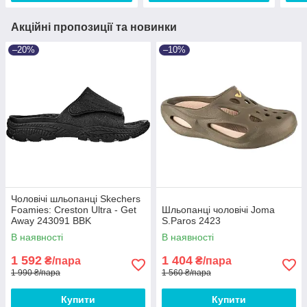
Акційні пропозиції та новинки
–20%
–10%
Чоловічі шльопанці Skechers
Foamies: Creston Ultra - Get
Шльопанці чоловічі Joma
Away 243091 BBK
S.Paros 2423
В наявності
В наявності
1 592
1 404
₴/пара
₴/пара
1 990 ₴/пара
1 560 ₴/пара
Купити
Купити