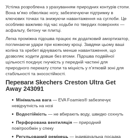
Устілка розроблена з урахуванням природних контурів стопи.
Вона м'яко обволікає ногу, забезпечуючи підтримку в
ключових точках та знижуючи навантаження на суглоби. Це
особливо важливо під час ходьби по твердих поверхнях —
асфальту, бетону чи плитці.
Легка проміжна підошва працює як додатковий амортизатор,
поглинаючи удари при кожному кроці. Завдяки цьому ваші
коліна та хребет відчувають менше навантаження, що
дозволяє ходити довше без втоми. Підошва подвійної
щільності поєднує гнучкість у передній частині для
природного перекату стопи та міцність у п'ятковій зоні для
стабільності та зносостійкості.
Переваги Skechers Creston Ultra Get
Away 243091
Мінімальна вага
— EVA Foamies® забезпечує
невідчутність на нозі
Водостійкість
— не вбирають воду, швидко сохнуть
Перфорована вентиляція
— природний
повітрообмін у спеку
Регульований ремінець
— індивідуальна посадка