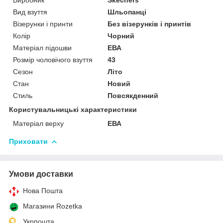
Вид взуття
Шльопанці
Візерунки і принти
Без візерунків і принтів
Колір
Чорний
Матеріал підошви
ЕВА
Розмір чоловічого взуття
43
Сезон
Літо
Стан
Новий
Стиль
Повсякденний
Користувальницькі характеристики
Матеріал верху
ЕВА
Приховати
Умови доставки
Нова Пошта
Магазини Rozetka
Укрпошта