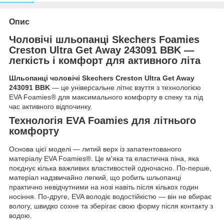
Опис
Чоловічі шльопанці Skechers Foamies
Creston Ultra Get Away 243091 BBK
—
легкість і комфорт для активного літа
Шльопанці чоловічі Skechers Creston Ultra Get Away
243091 BBK
— це універсальне літнє взуття з технологією
EVA Foamies® для максимального комфорту в спеку та під
час активного відпочинку.
Технологія
EVA Foamies для літнього
комфорту
Основа цієї моделі — литий верх із запатентованого
матеріалу EVA Foamies®. Це м'яка та еластична піна, яка
поєднує кілька важливих властивостей одночасно. По-перше,
матеріал надзвичайно легкий, що робить шльопанці
практично невідчутними на нозі навіть після кількох годин
носіння. По-друге, EVA володіє водостійкістю — він не вбирає
вологу, швидко сохне та зберігає свою форму після контакту з
водою.