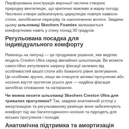
Перфорована конструкція верхньої частини створює
природну вентиляцію, що критично важливо в жарку погоду.
Численні отвори забезпечують циркуляцію повітря навколо
стопи, запобігаючи перегріву та накопиченню вологи. Завдяки
цьому
шльопанці Skechers Foamies
залишаються
комфортними навіть у спеку понад 30 градусів.
Регульована посадка для
індивідуального комфорту
Ремінець на липучці — це продумане рішення, яке виділяє
модель Creston Ultra серед звичайних шльопанців. Ви можете
самостійно регулювати ширину фіксації залежно від
особливостей вашої стопи або бажаного рівня затягування.
Це особливо зручно, якщо ви плануєте активні прогулянки або
носіння взуття протягом усього дня — надійна фіксація
запобігає сповзанню та натиранню.
Чи можна носити шльопанці Skechers Creston Ultra для
тривалих прогулянок?
Так, завдяки анатомічній устілці з
амортизацією та регульованому ремінцю вони забезпечують
комфорт під час багатогодинного носіння та підходять для
міських прогулянок і походів.
Анатомічна підтримка та амортизація