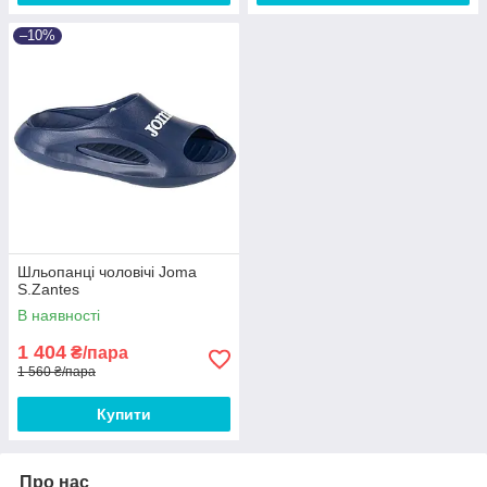
–10%
Шльопанці чоловічі Joma
S.Zantes
В наявності
1 404
₴/пара
1 560 ₴/пара
Купити
Про нас