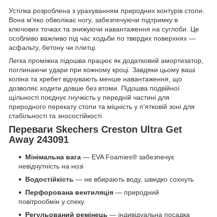
Устілка розроблена з урахуванням природних контурів стопи.
Вона м'яко обволікає ногу, забезпечуючи підтримку в
ключових точках та знижуючи навантаження на суглоби. Це
особливо важливо під час ходьби по твердих поверхнях —
асфальту, бетону чи плитці.
Легка проміжна підошва працює як додатковий амортизатор,
поглинаючи удари при кожному кроці. Завдяки цьому ваші
коліна та хребет відчувають менше навантаження, що
дозволяє ходити довше без втоми. Підошва подвійної
щільності поєднує гнучкість у передній частині для
природного перекату стопи та міцність у п'ятковій зоні для
стабільності та зносостійкості.
Переваги Skechers Creston Ultra Get
Away 243091
Мінімальна вага
— EVA Foamies® забезпечує
невідчутність на нозі
Водостійкість
— не вбирають воду, швидко сохнуть
Перфорована вентиляція
— природний
повітрообмін у спеку
Регульований ремінець
— індивідуальна посадка