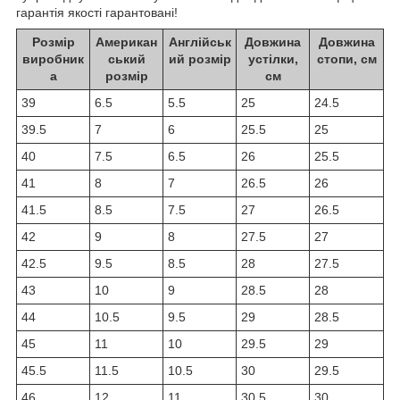
гарантія якості гарантовані!
Розмір
Американ
Англійськ
Довжина
Довжина
виробник
ський
ий розмір
устілки,
стопи, см
а
розмір
см
39
6.5
5.5
25
24.5
39.5
7
6
25.5
25
40
7.5
6.5
26
25.5
41
8
7
26.5
26
41.5
8.5
7.5
27
26.5
42
9
8
27.5
27
42.5
9.5
8.5
28
27.5
43
10
9
28.5
28
44
10.5
9.5
29
28.5
45
11
10
29.5
29
45.5
11.5
10.5
30
29.5
46
12
11
30.5
30