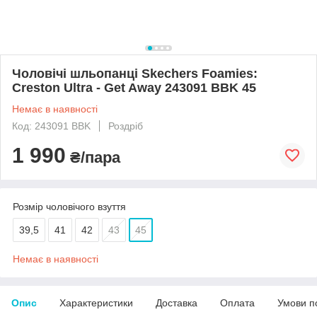
Чоловічі шльопанці Skechers Foamies:
Creston Ultra - Get Away 243091 BBK 45
Немає в наявності
Код: 243091 BBK
Роздріб
1 990
₴/пара
Розмір чоловічого взуття
39,5
41
42
43
45
Немає в наявності
Опис
Характеристики
Доставка
Оплата
Умови п