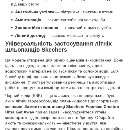
під вашу стопу
Анатомічна устілка
— підтримка і зниження втоми
Амортизація
— захист суглобів під час ходьби
Зносостійка підошва
— тривалий термін служби
Легкий догляд
— швидко миються та сохнуть
Універсальність застосування
літніх
шльопанців Skechers
Ця модель створена для різних сценаріїв використання. Вони
ідеально підходять для пляжного відпочинку, адже
водостійкий матеріал не боїться піску та солоної води. Біля
басейну перфорована конструкція забезпечує швидке
висихання. У місті регульований ремінець та амортизація
роблять прогулянки комфортними навіть на тривалі відстані.
Чорний колір (BBK) — це класика, яка поєднується з будь-
яким літнім гардеробом, від пляжних шортів до спортивних
костюмів.
Замовте шльопанці Skechers Foamies Creston
Ultra Get Away
прямо зараз і насолоджуйтеся літнім
комфортом від перевіреного світового бренду. Обирайте
якість та функціональність — інвестуйте у взуття, яке
супроводжуватиме вас усе літо. Швидка доставка та офіційна