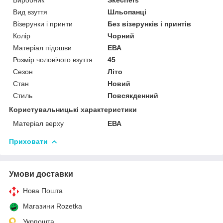
Вид взуття
Шльопанці
Візерунки і принти
Без візерунків і принтів
Колір
Чорний
Матеріал підошви
ЕВА
Розмір чоловічого взуття
45
Сезон
Літо
Стан
Новий
Стиль
Повсякденний
Користувальницькі характеристики
Матеріал верху
ЕВА
Приховати
Умови доставки
Нова Пошта
Магазини Rozetka
Укрпошта