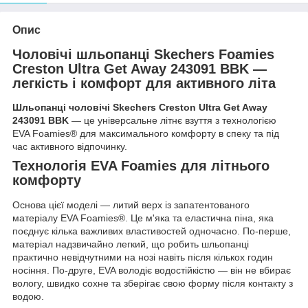
Опис
Чоловічі шльопанці Skechers Foamies
Creston Ultra Get Away 243091 BBK
—
легкість і комфорт для активного літа
Шльопанці чоловічі Skechers Creston Ultra Get Away
243091 BBK
— це універсальне літнє взуття з технологією
EVA Foamies® для максимального комфорту в спеку та під
час активного відпочинку.
Технологія
EVA Foamies для літнього
комфорту
Основа цієї моделі — литий верх із запатентованого
матеріалу EVA Foamies®. Це м'яка та еластична піна, яка
поєднує кілька важливих властивостей одночасно. По-перше,
матеріал надзвичайно легкий, що робить шльопанці
практично невідчутними на нозі навіть після кількох годин
носіння. По-друге, EVA володіє водостійкістю — він не вбирає
вологу, швидко сохне та зберігає свою форму після контакту з
водою.