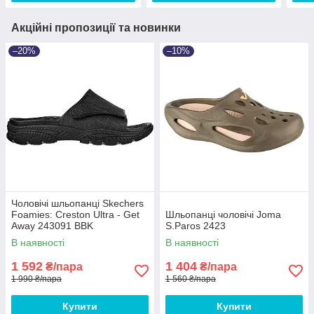
Акційні пропозиції та новинки
–20%
–10%
Чоловічі шльопанці Skechers
Foamies: Creston Ultra - Get
Шльопанці чоловічі Joma
Away 243091 BBK
S.Paros 2423
В наявності
В наявності
1 592
1 404
₴/пара
₴/пара
1 990 ₴/пара
1 560 ₴/пара
Купити
Купити