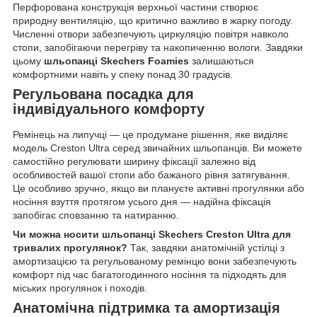
Перфорована конструкція верхньої частини створює
природну вентиляцію, що критично важливо в жарку погоду.
Численні отвори забезпечують циркуляцію повітря навколо
стопи, запобігаючи перегріву та накопиченню вологи. Завдяки
цьому
шльопанці Skechers Foamies
залишаються
комфортними навіть у спеку понад 30 градусів.
Регульована посадка для
індивідуального комфорту
Ремінець на липучці — це продумане рішення, яке виділяє
модель Creston Ultra серед звичайних шльопанців. Ви можете
самостійно регулювати ширину фіксації залежно від
особливостей вашої стопи або бажаного рівня затягування.
Це особливо зручно, якщо ви плануєте активні прогулянки або
носіння взуття протягом усього дня — надійна фіксація
запобігає сповзанню та натиранню.
Чи можна носити шльопанці Skechers Creston Ultra для
тривалих прогулянок?
Так, завдяки анатомічній устілці з
амортизацією та регульованому ремінцю вони забезпечують
комфорт під час багатогодинного носіння та підходять для
міських прогулянок і походів.
Анатомічна підтримка та амортизація