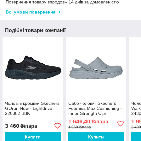
Повернення товару впродовж 14 днів за домовленістю
Всі умови повернення
Подібні товари компанії
Чоловічі кросівки Skechers
Сабо чоловічі Skechers
Чоло
GOrun Now - Lightdrive
Foamies Max Cushioning -
Walk
220382 BBK
Inner Strength Сірі
243
1 646,40
1 9
₴/пара
3 460
₴/пара
1 960 ₴/пара
2 490
Купити
Купити