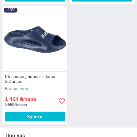
–10%
Шльопанці чоловічі Joma
S.Zantes
В наявності
1 404
₴/пара
1 560 ₴/пара
Купити
Про нас