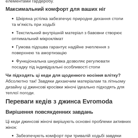
елементами гардеробу.
Максимальний комфорт для ваших ніг
Шкіряна устілка забезпечує природне дихання стопи
та м'якість при ходьбі
Текстильний внутрішній матеріал з бавовни створює
оптимальний мікроклімат
Гумова підошва гарантує надійне зчеплення з
поверхнею та амортизацію
Функціональна шнурівка дозволяє регулювати
посадку під індивідуальні особливості стопи
Чи підходять ці кеди для щоденного носіння влітку?
Абсолютно так! Завдяки дихаючим матеріалам та літньому
дизайну ці джинсові кросівки жіночі ідеально підходять для
теплої погоди.
Переваги кедів з джинса Evromoda
Вирішення повсякденних завдань
Ці кеди джинсові жіночі вирішують основні проблеми активних
жінок:
Забезпечують комфорт при тривалій ходьбі завдяки