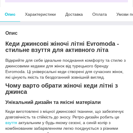
Опис
Характеристики
Доставка
Оплата
Умови п
Опис
Кеди джинсові жіночі літні Evromoda -
стильне взуття для активного літа
Відкрийте для себе ідеальне поєднання комфорту та стилю з
джинсовими кедами для жінок від турецького бренду
Evromoda. Ці універсальні кеди створені для сучасних жінок,
які цінують якість та бездоганний зовнішній вигляд.
Чому варто обрати жіночі кеди літні з
джинса
Унікальний дизайн та якісні матеріали
Кеди виготовлені з міцної джинсової тканини, що забезпечує
довговічність та стійкість до зносу. Ретро-дизайн робить це
взуття
актуальним у будь-якому сезоні, а синій колір з
комбінованим забарвленням легко поєднується з різними