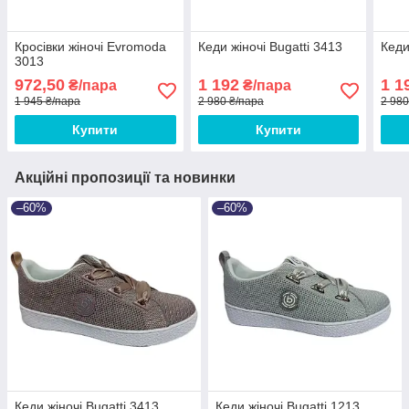
Кросівки жіночі Evromoda
Кеди жіночі Bugatti 3413
Кеди
3013
972,50
1 192
1 1
₴/пара
₴/пара
1 945 ₴/пара
2 980 ₴/пара
2 980
Купити
Купити
Акційні пропозиції та новинки
–60%
–60%
Кеди жіночі Bugatti 3413
Кеди жіночі Bugatti 1213