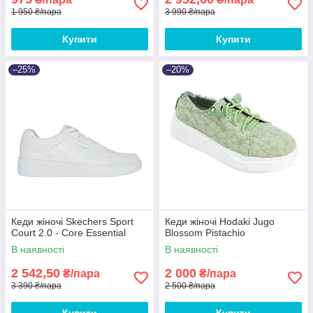
1 950 ₴/пара
3 990 ₴/пара
Купити
Купити
–25%
–20%
Кеди жіночі Skechers Sport
Кеди жіночі Hodaki Jugo
Court 2.0 - Core Essential
Blossom Pistachio
В наявності
В наявності
2 542,50
2 000
₴/пара
₴/пара
3 390 ₴/пара
2 500 ₴/пара
Купити
Купити