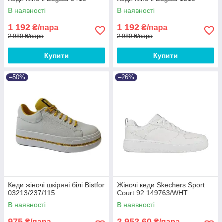
В наявності
В наявності
1 192
1 192
₴/пара
₴/пара
2 980 ₴/пара
2 980 ₴/пара
Купити
Купити
–50%
–26%
Кеди жіночі шкіряні білі Bistfor
Жіночі кеди Skechers Sport
03213/237/115
Court 92 149763/WHT
В наявності
В наявності
975
2 952,60
₴/пара
₴/пара