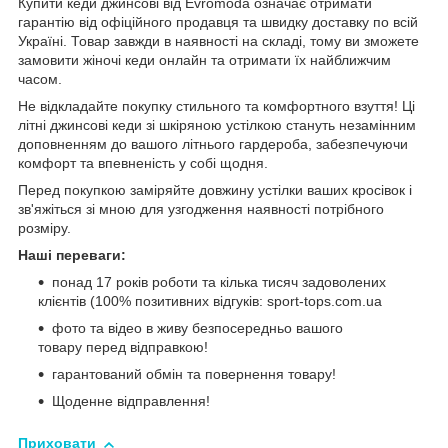
Купити кеди джинсові від Evromoda означає отримати
гарантію від офіційного продавця та швидку доставку по всій
Україні. Товар завжди в наявності на складі, тому ви зможете
замовити жіночі кеди онлайн та отримати їх найближчим
часом.
Не відкладайте покупку стильного та комфортного взуття! Ці
літні джинсові кеди зі шкіряною устілкою стануть незамінним
доповненням до вашого літнього гардероба, забезпечуючи
комфорт та впевненість у собі щодня.
Перед покупкою заміряйте довжину устілки ваших кросівок і
зв'яжіться зі мною для узгодження наявності потрібного
розміру.
Наші переваги:
понад 17 років роботи та кілька тисяч задоволених
клієнтів (100% позитивних відгуків: sport-tops.com.ua
фото та відео в живу безпосередньо вашого
товару перед відправкою!
гарантований обмін та повернення товару!
Щоденне відправлення!
Приховати