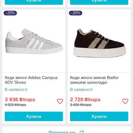
–20%
–20%
Кеди жіночі Adidas Campus
Кеди жіночі зимові Bistfor
ADV Shoes
замшеві шоколадні
В наявності
В наявності
3 936
2 720
₴/пара
₴/пара
4 920 ₴/пара
3 400 ₴/пара
Купити
Купити
Показати ще