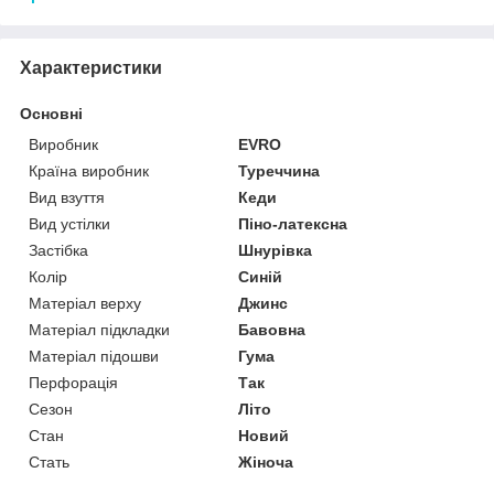
Характеристики
Основні
Виробник
EVRO
Країна виробник
Туреччина
Вид взуття
Кеди
Вид устілки
Піно-латексна
Застібка
Шнурівка
Колір
Синій
Матеріал верху
Джинс
Матеріал підкладки
Бавовна
Матеріал підошви
Гума
Перфорація
Так
Сезон
Літо
Стан
Новий
Стать
Жіноча