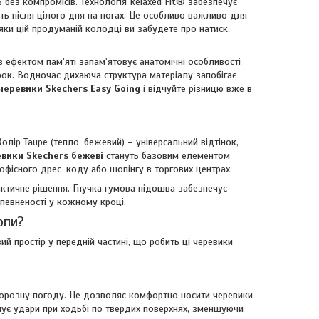
ь без компромісів. Технологія Relaxed Fit® забезпечує
ть після цілого дня на ногах. Це особливо важливо для
яки цій продуманій колодці ви забудете про натиск,
 ефектом пам'яті запам'ятовує анатомічні особливості
рок. Водночас дихаюча структура матеріалу запобігає
черевики Skechers Easy Going
і відчуйте різницю вже в
олір Taupe (тепло-бежевий) – універсальний відтінок,
вики Skechers бежеві
стануть базовим елементом
офісного дрес-коду або шопінгу в торгових центрах.
актичне рішення. Гнучка гумова підошва забезпечує
впевненості у кожному кроці.
опи?
й простір у передній частині, що робить ці черевики
 морозну погоду. Це дозволяє комфортно носити черевики
ує удари при ходьбі по твердих поверхнях, зменшуючи