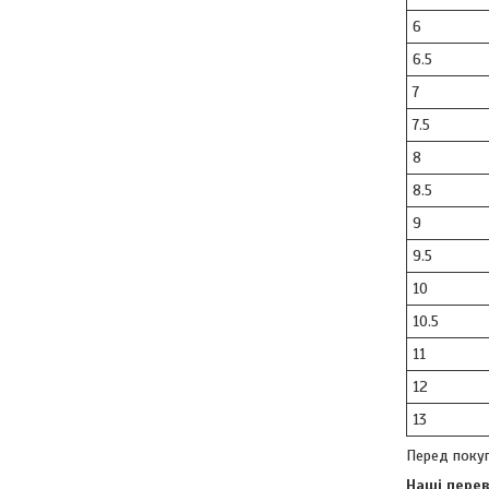
6
6.5
7
7.5
8
8.5
9
9.5
10
10.5
11
12
13
Перед покуп
Наші перев