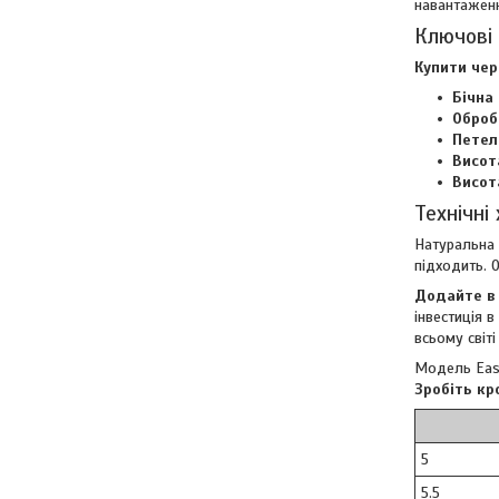
навантаженн
Ключові 
Купити чер
Бічна
Оброб
Петел
Висота
Висот
Технічні
Натуральна 
підходить. 
Додайте в 
інвестиція 
всьому світі
Модель Easy
Зробіть кр
5
5.5