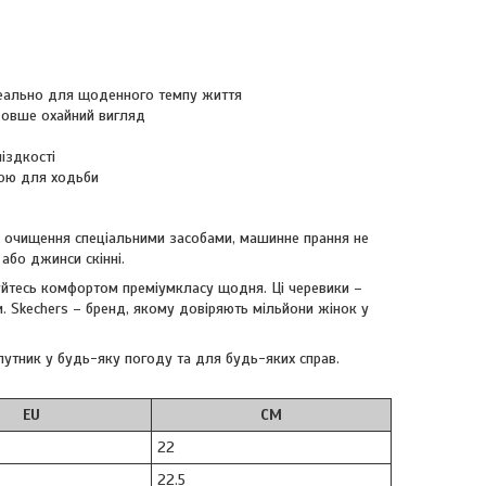
деально для щоденного темпу життя
 довше охайний вигляд
іздкості
ою для ходьби
 очищення спеціальними засобами, машинне прання не
або джинси скінні.
йтесь комфортом преміумкласу щодня. Ці черевики –
и. Skechers – бренд, якому довіряють мільйони жінок у
упутник у будь-яку погоду та для будь-яких справ.
EU
CM
22
22.5