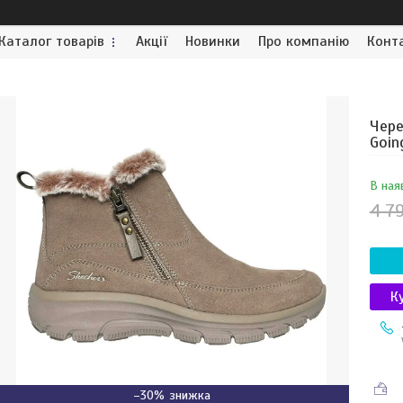
Каталог товарів
Акції
Новинки
Про компанію
Конт
Чере
Goin
В ная
4 7
К
–30%