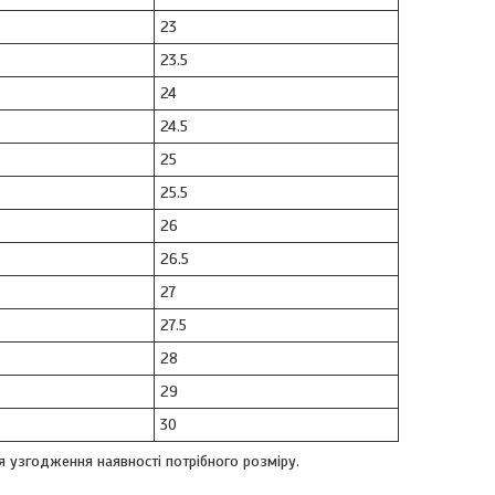
23
23.5
24
24.5
25
25.5
26
26.5
27
27.5
28
29
30
я узгодження наявності потрібного розміру.