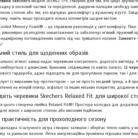
евики Skechers
моделі 167862 TPE створені для тих, хто цінує зручніст
садку в носковій частині та передплесні, даруючи пальцям свободу наві
окою стопою або тих, хто відчуває дискомфорт у вузькому взутті. Завд
тому, навіть якщо проходите кілька кілометрів щодня містом.
-Cooled Memory Foam® – це справжня революція у світі комфорту. Піна з
, рівномірно розподіляє навантаження та забезпечує м'який, пружний к
а надмірному потовиділенню навіть під час тривалого носіння.
Замовте 
ь!
ьний стиль для щоденних образів
ральної м'якої замші надає черевикам елегантного, дорогого вигляду. К
комбінується з джинсами, брюками, спідницями та навіть пальто. Ці
чере
ового гардероба, адже підходять як для прогулянок парком, так і для 
лует із виразним lug-протектором – це не просто модний тренд, а й пр
плення на мокрій плитці, асфальті та інших міських покриттях, додаючи 
дять черевики Skechers Relaxed Fit для широкої ст
ля цього створена лінійка Relaxed Fit®! Простора колодка дає додаткови
 для жінок з широкою стопою або високим підйомом.
 практичність для прохолодного сезону
ідкладка зі штучного хутра створює затишок і зберігає тепло навіть у
мку та ранньою весною. Легка амортизаційна проміжна підошва пом'якш