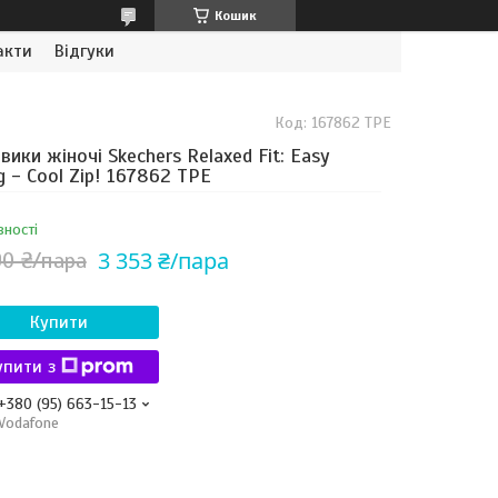
Кошик
акти
Відгуки
Код:
167862 TPE
вики жіночі Skechers Relaxed Fit: Easy
g - Cool Zip! 167862 TPE
вності
3 353 ₴/пара
90 ₴/пара
Купити
упити з
+380 (95) 663-15-13
Vodafone