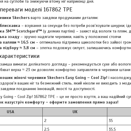
я на суглоби та знижуючи втому ніг наприкінці дня.
переваги моделі 167862 TPE
евики Skechers
варто завдяки продуманим деталям:
 блискавка
– взування за секунди без потреби розв'язувати шнурки; і
ка 3M™ Scotchgard™
(у деяких партіях) – захист від вологи та плям,
ька ззаду
– зручно надягати черевики, навіть у положенні стоячи
 халяви ≈ 16,5 см
– оптимальна підтримка щиколотки без зайвої гром
а підбору ≈ 3,8 см
– злегка подовжує силует, залишаючись комфортн
 характеристики
замша вимагає делікатного догляду – рекомендується сухе або вологе
Обхват верха ≈ 23 см дозволяє комфортно заправляти в черевики штани 
кошик жіночі черевики Skechers Easy Going – Cool Zip!
і насолоджу
в здоров'я ваших ніг та безмежний стиль, який ніколи не виходить з мод
 завдяки поєднанню інновацій, якості та доступності.
 Going - Cool Zip! 167862 TPE – це не просто взуття, а ваш надійний с
ок назустріч комфорту – оформте замовлення прямо зараз!
USA
UK
2
35
2.5
35.5