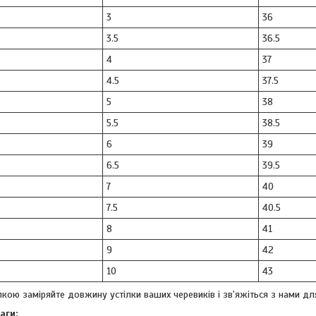
3
36
3.5
36.5
4
37
4.5
37.5
5
38
5.5
38.5
6
39
6.5
39.5
7
40
7.5
40.5
8
41
9
42
10
43
кою заміряйте довжину устілки ваших черевиків і зв'яжіться з нами дл
аги: