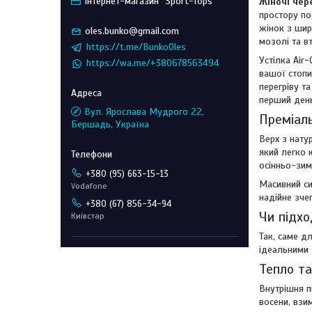
Інтернет-магазин "Sport-Tops"
Жіночі чер
простору по
жінок з шир
oles.bunko@gmail.com
мозолі та в
https://t.me/BunkoOles
Устілка Air
https://wa.me/+380678563494
вашої стопи
перегріву т
перший ден
Вул. Ярослава Мудрого 22,
Преміал
Бершадь, Україна
Верх з нату
який легко 
осінньо-зим
+380 (95) 663-15-13
Масивний си
Vodafone
надійне зче
+380 (67) 856-34-94
Чи підхо
Київстар
Так, саме д
ідеальними
Тепло та
Внутрішня п
восени, взи