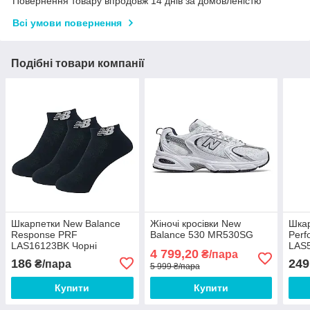
Повернення товару впродовж 14 днів за домовленістю
Всі умови повернення
Подібні товари компанії
Шкарпетки New Balance
Жіночі кросівки New
Шкар
Response PRF
Balance 530 MR530SG
Perf
LAS16123BK Чорні
LAS
4 799,20
₴/пара
186
249
₴/пара
5 999 ₴/пара
Купити
Купити