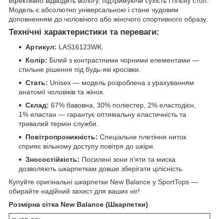
ефективно відводить вологу, підтримуючи сухість і гігієну стоп.
Модель є абсолютно універсальною і стане чудовим
доповненням до чоловічого або жіночого спортивного образу.
Технічні характеристики та переваги:
Артикул:
LAS16123WK.
Колір:
Білий з контрастними чорними елементами —
стильне рішення під будь-які кросівки.
Стать:
Unisex — модель розроблена з урахуванням
анатомії чоловіків та жінок.
Склад:
67% бавовна, 30% поліестер, 2% еластодієн,
1% еластан — гарантує оптимальну еластичність та
тривалий термін служби.
Повітропроникність:
Спеціальне плетіння ниток
сприяє вільному доступу повітря до шкіри.
Зносостійкість:
Посилені зони п'яти та миска
дозволяють шкарпеткам довше зберігати цілісність.
Купуйте оригінальні шкарпетки New Balance у SportTops —
обирайте надійний захист для ваших ніг!
Розмірна сітка New Balance (Шкарпетки)