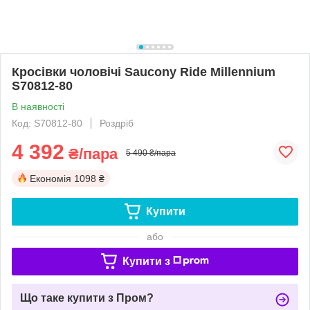
Кросівки чоловічі Saucony Ride Millennium
S70812-80
В наявності
Код: S70812-80
Роздріб
4 392
₴/пара
5 490 ₴/пара
Економія
1098 ₴
Купити
або
Купити з
Що таке купити з Пром?