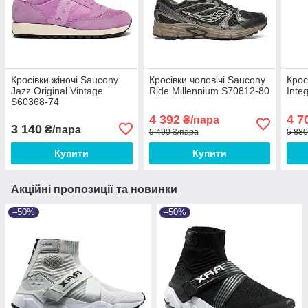
Кросівки жіночі Saucony
Кросівки чоловічі Saucony
Крос
Jazz Original Vintage
Ride Millennium S70812-80
Inte
S60368-74
4 392
4 7
₴/пара
3 140
₴/пара
5 490 ₴/пара
5 880
Купити
Купити
Акційні пропозиції та новинки
–50%
–50%