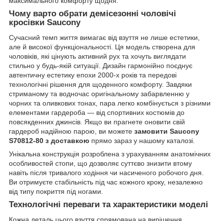
максимального комфорту щодня.
Чому варто обрати демісезонні чоловічі
кросівки Saucony
Сучасний темп життя вимагає від взуття не лише естетики,
але й високої функціональності. Ця модель створена для
чоловіків, які цінують активний рух та хочуть виглядати
стильно у будь-якій ситуації. Дизайн гармонійно поєднує
автентичну естетику епохи 2000-х років та передові
технологічні рішення для щоденного комфорту. Завдяки
стриманому та водночас оригінальному забарвленню у
чорних та оливкових тонах, пара легко комбінується з різними
елементами гардероба — від спортивних костюмів до
повсякденних джинсів. Якщо ви прагнете оновити свій
гардероб надійною парою, ви можете
замовити Saucony
S70812-80 з доставкою
прямо зараз у нашому каталозі.
Унікальна конструкція розроблена з урахуванням анатомічних
особливостей стопи, що дозволяє суттєво знизити втому
навіть після тривалого ходіння чи насиченого робочого дня.
Ви отримуєте стабільність під час кожного кроку, незалежно
від типу покриття під ногами.
Технологічні переваги та характеристики моделі
Кожна деталь цього взуття спрямована на вирішення