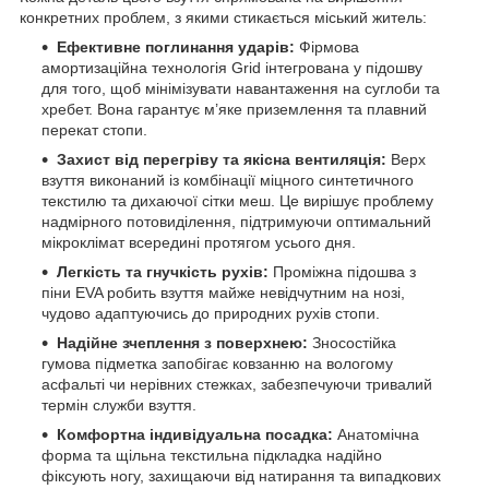
конкретних проблем, з якими стикається міський житель:
Ефективне поглинання ударів:
Фірмова
амортизаційна технологія Grid інтегрована у підошву
для того, щоб мінімізувати навантаження на суглоби та
хребет. Вона гарантує м’яке приземлення та плавний
перекат стопи.
Захист від перегріву та якісна вентиляція:
Верх
взуття виконаний із комбінації міцного синтетичного
текстилю та дихаючої сітки меш. Це вирішує проблему
надмірного потовиділення, підтримуючи оптимальний
мікроклімат всередині протягом усього дня.
Легкість та гнучкість рухів:
Проміжна підошва з
піни EVA робить взуття майже невідчутним на нозі,
чудово адаптуючись до природних рухів стопи.
Надійне зчеплення з поверхнею:
Зносостійка
гумова підметка запобігає ковзанню на вологому
асфальті чи нерівних стежках, забезпечуючи тривалий
термін служби взуття.
Комфортна індивідуальна посадка:
Анатомічна
форма та щільна текстильна підкладка надійно
фіксують ногу, захищаючи від натирання та випадкових