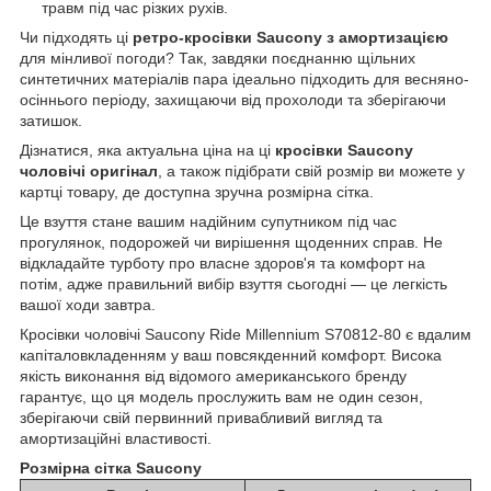
травм під час різких рухів.
Чи підходять ці
ретро-кросівки Saucony з амортизацією
для мінливої погоди? Так, завдяки поєднанню щільних
синтетичних матеріалів пара ідеально підходить для весняно-
осіннього періоду, захищаючи від прохолоди та зберігаючи
затишок.
Дізнатися, яка актуальна ціна на ці
кросівки Saucony
чоловічі оригінал
, а також підібрати свій розмір ви можете у
картці товару, де доступна зручна розмірна сітка.
Це взуття стане вашим надійним супутником під час
прогулянок, подорожей чи вирішення щоденних справ. Не
відкладайте турботу про власне здоров'я та комфорт на
потім, адже правильний вибір взуття сьогодні — це легкість
вашої ходи завтра.
Кросівки чоловічі Saucony Ride Millennium S70812-80 є вдалим
капіталовкладенням у ваш повсякденний комфорт. Висока
якість виконання від відомого американського бренду
гарантує, що ця модель прослужить вам не один сезон,
зберігаючи свій первинний привабливий вигляд та
амортизаційні властивості.
Розмірна сітка Saucony