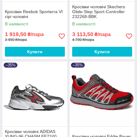
Кросівки чоловічі Skechers
Кросівки Reebok Sporterra VI
Glide-Step Sport-Controller
сірі чоловічі
232268-BBK
В наявності
В наявності
1 919,50
3 113,50
₴/пара
₴/пара
3 490 ₴/пара
4 790 ₴/пара
Купити
Купити
–35%
–35%
Кросівки чоловічі ADIDAS
YUNG-96 CHASM EE7240
Кросівки чоловічі Eddie Bauer