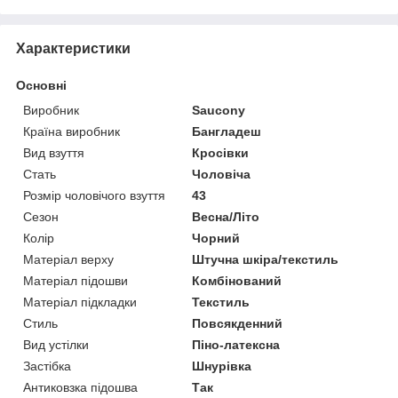
Характеристики
Основні
Виробник
Saucony
Країна виробник
Бангладеш
Вид взуття
Кросівки
Стать
Чоловіча
Розмір чоловічого взуття
43
Сезон
Весна/Літо
Колір
Чорний
Матеріал верху
Штучна шкіра/текстиль
Матеріал підошви
Комбінований
Матеріал підкладки
Текстиль
Стиль
Повсякденний
Вид устілки
Піно-латексна
Застібка
Шнурівка
Антиковзка підошва
Так