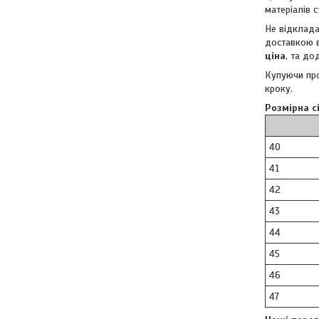
матеріалів 
Не відклада
доставкою в
ціна
, та д
Купуючи про
кроку.
Розмірна сі
40
41
42
43
44
45
46
47