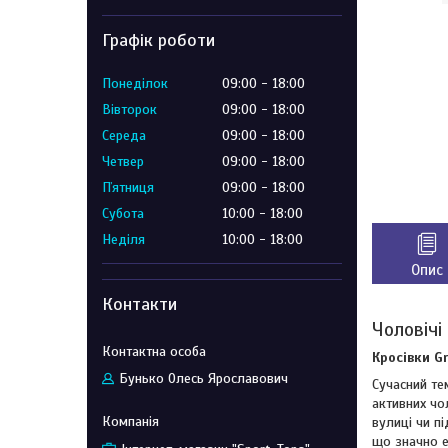
Графік роботи
Понеділок
09:00
18:00
Вівторок
09:00
18:00
Середа
09:00
18:00
Четвер
09:00
18:00
Пʼятниця
09:00
18:00
Субота
10:00
18:00
Неділя
10:00
18:00
Опис
Контакти
Чоловічі
Кросівки G
Бунько Олесь Ярославович
Сучасний те
активних чо
вулиці чи п
що значно е