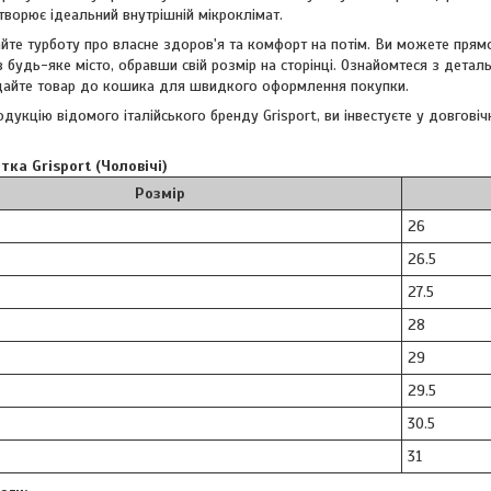
створює ідеальний внутрішній мікроклімат.
йте турботу про власне здоров'я та комфорт на потім. Ви можете прям
 будь-яке місто, обравши свій розмір на сторінці. Ознайомтеся з детал
одайте товар до кошика для швидкого оформлення покупки.
дукцію відомого італійського бренду Grisport, ви інвестуєте у довговіч
тка Grisport (Чоловічі)
Розмір
26
26.5
27.5
28
29
29.5
30.5
31