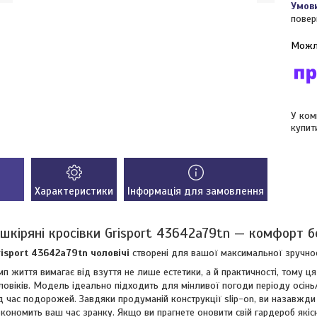
повер
У ком
купит
Характеристики
Інформація для замовлення
 шкіряні кросівки Grisport 43642a79tn — комфорт б
risport 43642a79tn чоловічі
створені для вашої максимальної зручност
мп життя вимагає від взуття не лише естетики, а й практичності, тому 
ловіків. Модель ідеально підходить для мінливої погоди періоду осінь/
ід час подорожей. Завдяки продуманій конструкції slip-on, ви назавжди
кономить ваш час зранку. Якщо ви прагнете оновити свій гардероб які