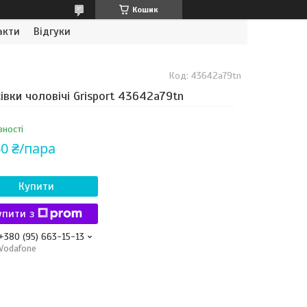
Кошик
акти
Відгуки
Код:
43642a79tn
івки чоловічі Grisport 43642a79tn
вності
60 ₴/пара
Купити
упити з
+380 (95) 663-15-13
Vodafone