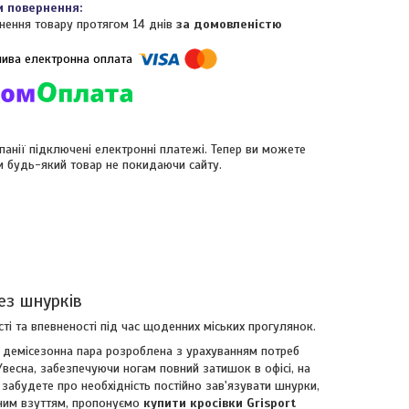
нення товару протягом 14 днів
за домовленістю
панії підключені електронні платежі. Тепер ви можете
и будь-який товар не покидаючи сайту.
ез шнурків
і та впевненості під час щоденних міських прогулянок.
ця демісезонна пара розроблена з урахуванням потреб
весна, забезпечуючи ногам повний затишок в офісі, на
 забудете про необхідність постійно зав'язувати шнурки,
сним взуттям, пропонуємо
купити кросівки Grisport