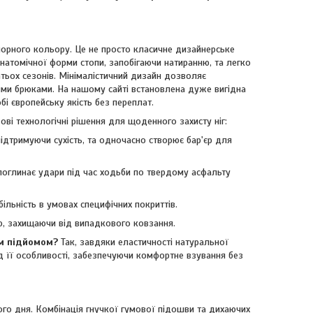
чорного кольору. Це не просто класичне дизайнерське
анатомічної форми стопи, запобігаючи натиранню, та легко
тьох сезонів. Мінімалістичний дизайн дозволяє
ними брюками. На нашому сайті встановлена дуже вигідна
і європейську якість без переплат.
ові технологічні рішення для щоденного захисту ніг:
ідтримуючи сухість, та одночасно створює бар'єр для
а поглинає удари під час ходьби по твердому асфальту
більність в умовах специфічних покриттів.
ю, захищаючи від випадкового ковзання.
им підйомом?
Так, завдяки еластичності натуральної
ід її особливості, забезпечуючи комфортне взування без
ого дня. Комбінація гнучкої гумової підошви та дихаючих