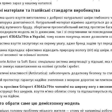
n
прямо зараз у нашому каталозі.
ні матеріали та італійські стандарти виробництва
ина цього взуття виготовлена з добірної натуральної шкіри глибокого 
запорука довговічності. Натуральний матеріал відмінно адаптується до 
від вуличного бруду, зберігаючи презентабельний вигляд протягом бага
поєднувати модель як із джинсами, так і зі спортивними чи повсякден
sport 43642a79tn в Україні
, тому кожен покупець може дозволити соб
астина взуття заслуговує на окрему увагу, адже бренд задіяв тут перед
нна підкладка: ефективно відводить природну вологу (піт) від шкіри, п
ої весняної чи осінньої вологи.
огія Active та Soft Bass: спеціальна система амортизації у підошві, як
во знижує навантаження на колінні суглоби і хребет.
атичні властивості (Antistatica): забезпечують додаткову безпеку та ста
й протектор: гарантує надійне зчеплення з мокрою дорогою чи плитко
ть кросівки Grisport 43642a79tn чоловічі на широку ногу з висок
нструкції без шнурків, взуття м'яко облягає стопу та підлаштовується п
ку на підйом.
то обрати саме цю демісезонну модель
ирішує головну проблему міського жителя — утому ніг наприкінці робоч