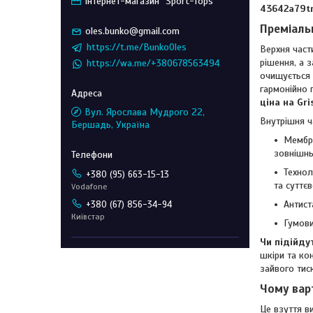
Інтернет-магазин "Sport-Tops"
43642a79t
Преміаль
oles.bunko@gmail.com
https://t.me/BunkoOles
Верхня част
рішення, а 
https://wa.me/+380678563494
очищується 
гармонійно 
ціна на Gri
Вул. Ярослава Мудрого 22,
Внутрішня ч
Бершадь, Україна
Мембра
зовнішнь
Технол
+380 (95) 663-15-13
та суттє
Vodafone
Антист
+380 (67) 856-34-94
Київстар
Гумови
Чи підійду
шкіри та ко
зайвого тис
Чому вар
Це взуття в