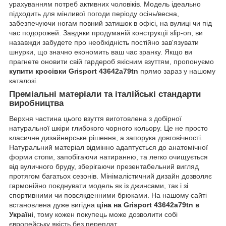
урахуванням потреб активних чоловіків. Модель ідеально
підходить для мінливої погоди періоду осінь/весна,
забезпечуючи ногам повний затишок в офісі, на вулиці чи під
час подорожей. Завдяки продуманій конструкції slip-on, ви
назавжди забудете про необхідність постійно зав'язувати
шнурки, що значно економить ваш час зранку. Якщо ви
прагнете оновити свій гардероб якісним взуттям, пропонуємо
купити кросівки Grisport 43642a79tn
прямо зараз у нашому
каталозі.
Преміальні матеріали та італійські стандарти
виробництва
Верхня частина цього взуття виготовлена з добірної
натуральної шкіри глибокого чорного кольору. Це не просто
класичне дизайнерське рішення, а запорука довговічності.
Натуральний матеріал відмінно адаптується до анатомічної
форми стопи, запобігаючи натиранню, та легко очищується
від вуличного бруду, зберігаючи презентабельний вигляд
протягом багатьох сезонів. Мінімалістичний дизайн дозволяє
гармонійно поєднувати модель як із джинсами, так і зі
спортивними чи повсякденними брюками. На нашому сайті
встановлена дуже вигідна
ціна на Grisport 43642a79tn в
Україні
, тому кожен покупець може дозволити собі
європейську якість без переплат.