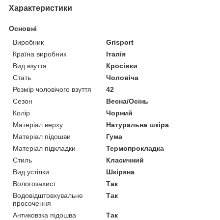
Характеристики
Основні
Виробник
Grisport
Країна виробник
Італія
Вид взуття
Кросівки
Стать
Чоловіча
Розмір чоловічого взуття
42
Сезон
Весна/Осінь
Колір
Чорний
Матеріал верху
Натуральна шкіра
Матеріал підошви
Гума
Матеріал підкладки
Термопрокладка
Стиль
Класичний
Вид устілки
Шкіряна
Вологозахист
Так
Водовідштовхувальне
Так
просочення
Антиковзка підошва
Так