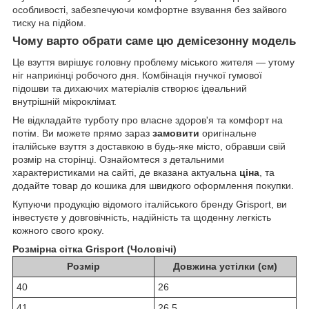
особливості, забезпечуючи комфортне взування без зайвого
тиску на підйом.
Чому варто обрати саме цю демісезонну модель
Це взуття вирішує головну проблему міського жителя — утому
ніг наприкінці робочого дня. Комбінація гнучкої гумової
підошви та дихаючих матеріалів створює ідеальний
внутрішній мікроклімат.
Не відкладайте турботу про власне здоров'я та комфорт на
потім. Ви можете прямо зараз
замовити
оригінальне
італійське взуття з доставкою в будь-яке місто, обравши свій
розмір на сторінці. Ознайомтеся з детальними
характеристиками на сайті, де вказана актуальна
ціна
, та
додайте товар до кошика для швидкого оформлення покупки.
Купуючи продукцію відомого італійського бренду Grisport, ви
інвестуєте у довговічність, надійність та щоденну легкість
кожного свого кроку.
Розмірна сітка Grisport (Чоловічі)
Розмір
Довжина устілки (см)
40
26
41
26.5