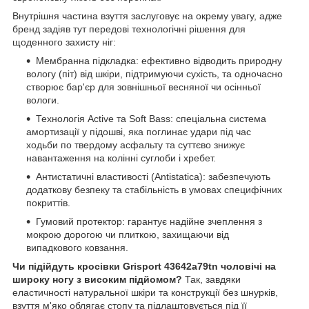
Внутрішня частина взуття заслуговує на окрему увагу, адже
бренд задіяв тут передові технологічні рішення для
щоденного захисту ніг:
Мембранна підкладка: ефективно відводить природну
вологу (піт) від шкіри, підтримуючи сухість, та одночасно
створює бар'єр для зовнішньої весняної чи осінньої
вологи.
Технологія Active та Soft Bass: спеціальна система
амортизації у підошві, яка поглинає удари під час
ходьби по твердому асфальту та суттєво знижує
навантаження на колінні суглоби і хребет.
Антистатичні властивості (Antistatica): забезпечують
додаткову безпеку та стабільність в умовах специфічних
покриттів.
Гумовий протектор: гарантує надійне зчеплення з
мокрою дорогою чи плиткою, захищаючи від
випадкового ковзання.
Чи підійдуть кросівки Grisport 43642a79tn чоловічі на
широку ногу з високим підйомом?
Так, завдяки
еластичності натуральної шкіри та конструкції без шнурків,
взуття м'яко облягає стопу та підлаштовується під її