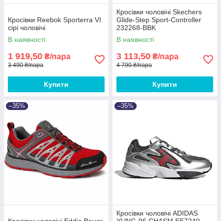
Кросівки чоловічі Skechers
Кросівки Reebok Sporterra VI
Glide-Step Sport-Controller
сірі чоловічі
232268-BBK
В наявності
В наявності
1 919,50
3 113,50
₴/пара
₴/пара
3 490 ₴/пара
4 790 ₴/пара
Купити
Купити
–35%
–35%
Кросівки чоловічі ADIDAS
Кросівки чоловічі Eddie Bauer
YUNG-96 CHASM EE7240