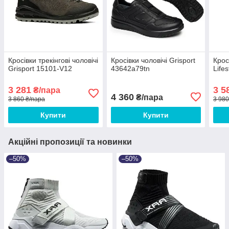
Кросівки трекінгові чоловічі
Кросівки чоловічі Grisport
Крос
Grisport 15101-V12
43642a79tn
Life
3 281
3 5
₴/пара
4 360
₴/пара
3 860 ₴/пара
3 980
Купити
Купити
Акційні пропозиції та новинки
–50%
–50%