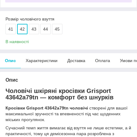
Розмір чоловічого взуття
41
42
43
44
45
В наявності
Опис
Характеристики
Доставка
Оплата
Умови п
Опис
Чоловічі шкіряні кросівки Grisport
43642a79tn — комфорт без шнурків
Кросівки Grisport 43642a79tn чоловічі
створені для вашої
максимальної зручності та впевненості під час щоденних
міських прогулянок.
Сучасний темп життя вимагає від взуття не лише естетики, а й
практичності, тому ця демісезонна пара розроблена з