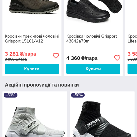
Кросівки трекінгові чоловічі
Кросівки чоловічі Grisport
Крос
Grisport 15101-V12
43642a79tn
Life
3 281
3 5
₴/пара
4 360
₴/пара
3 860 ₴/пара
3 980
Купити
Купити
Акційні пропозиції та новинки
–50%
–50%