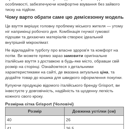
особливості, забезпечуючи комфортне взування без зайвого
тиску на підйом.
Чому варто обрати саме цю демісезонну модель
Це взуття вирішує головну проблему міського жителя — утому
ніг наприкінці робочого дня. Комбінація гнучкої гумової
підошви та дихаючих матеріалів створює ідеальний
внутрішній мікроклімат.
Не відкладайте турботу про власне здоров'я та комфорт на
потім. Ви можете прямо зараз
замовити
оригінальне
італійське взуття з доставкою в будь-яке місто, обравши свій
розмір на сторінці. Ознайомтеся з детальними
характеристиками на сайті, де вказана актуальна
ціна
, та
додайте товар до кошика для швидкого оформлення покупки.
Купуючи продукцію відомого італійського бренду Grisport, ви
інвестуєте у довговічність, надійність та щоденну легкість
кожного свого кроку.
Розмірна сітка Grisport (Чоловічі)
Розмір
Довжина устілки (см)
40
26
41
26.5