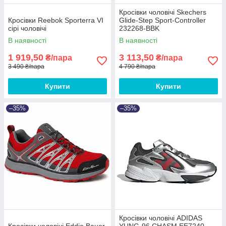
Кросівки чоловічі Skechers
Кросівки Reebok Sporterra VI
Glide-Step Sport-Controller
сірі чоловічі
232268-BBK
В наявності
В наявності
1 919,50
3 113,50
₴/пара
₴/пара
3 490 ₴/пара
4 790 ₴/пара
Купити
Купити
–35%
–35%
Кросівки чоловічі ADIDAS
Кросівки чоловічі Eddie Bauer
YUNG-96 CHASM EE7240