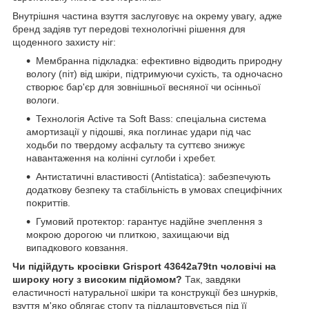
Внутрішня частина взуття заслуговує на окрему увагу, адже
бренд задіяв тут передові технологічні рішення для
щоденного захисту ніг:
Мембранна підкладка: ефективно відводить природну
вологу (піт) від шкіри, підтримуючи сухість, та одночасно
створює бар'єр для зовнішньої весняної чи осінньої
вологи.
Технологія Active та Soft Bass: спеціальна система
амортизації у підошві, яка поглинає удари під час
ходьби по твердому асфальту та суттєво знижує
навантаження на колінні суглоби і хребет.
Антистатичні властивості (Antistatica): забезпечують
додаткову безпеку та стабільність в умовах специфічних
покриттів.
Гумовий протектор: гарантує надійне зчеплення з
мокрою дорогою чи плиткою, захищаючи від
випадкового ковзання.
Чи підійдуть кросівки Grisport 43642a79tn чоловічі на
широку ногу з високим підйомом?
Так, завдяки
еластичності натуральної шкіри та конструкції без шнурків,
взуття м'яко облягає стопу та підлаштовується під її