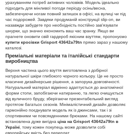
урахуванням потреб активних чоловіків. Модель ідеально
підходить для мінливої погоди періоду осінь/весна,
забезпечуючи ногам повний затишок в офісі, на вулиці чи під
час подорожей. Завдяки продуманій конструкції slip-on, ви
назавжди забудете про необхідність постійно зав'язувати
шнурки, що значно економить ваш час зранку. Якщо ви
прагнете оновити свій гардероб якісним взуттям, пропонуємо
купити кросівки Grisport 43642a79tn
прямо зараз у нашому
каталозі.
Преміальні матеріали та італійські стандарти
виробництва
Верхня частина цього взуття виготовлена з добірної
натуральної шкіри глибокого чорного кольору. Це не просто
класичне дизайнерське рішення, а запорука довговічності.
Натуральний матеріал відмінно адаптується до анатомічної
форми стопи, запобігаючи натиранню, та легко очищується
від вуличного бруду, зберігаючи презентабельний вигляд
протягом багатьох сезонів. Мінімалістичний дизайн дозволяє
гармонійно поєднувати модель як із джинсами, так і зі
спортивними чи повсякденними брюками. На нашому сайті
встановлена дуже вигідна
ціна на Grisport 43642a79tn в
Україні
, тому кожен покупець може дозволити собі
європейську якість без переплат.