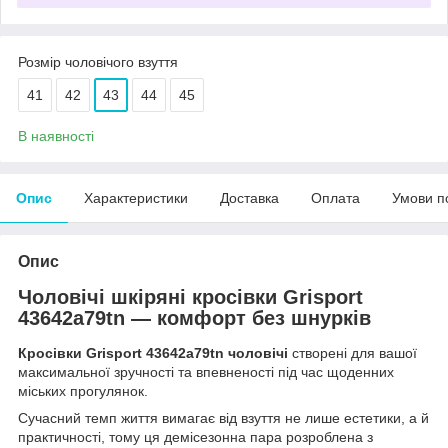
Розмір чоловічого взуття
41
42
43
44
45
В наявності
Опис
Характеристики
Доставка
Оплата
Умови п
Опис
Чоловічі шкіряні кросівки Grisport
43642a79tn — комфорт без шнурків
Кросівки Grisport 43642a79tn чоловічі
створені для вашої
максимальної зручності та впевненості під час щоденних
міських прогулянок.
Сучасний темп життя вимагає від взуття не лише естетики, а й
практичності, тому ця демісезонна пара розроблена з