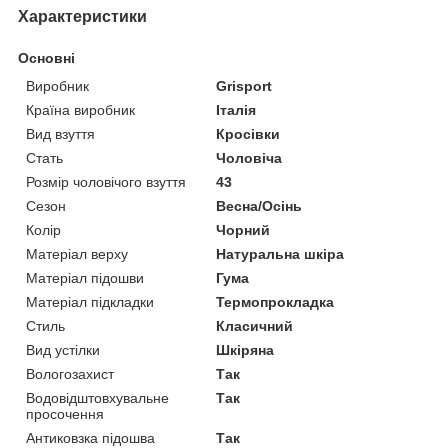
Характеристики
Основні
Виробник
Grisport
Країна виробник
Італія
Вид взуття
Кросівки
Стать
Чоловіча
Розмір чоловічого взуття
43
Сезон
Весна/Осінь
Колір
Чорний
Матеріал верху
Натуральна шкіра
Матеріал підошви
Гума
Матеріал підкладки
Термопрокладка
Стиль
Класичний
Вид устілки
Шкіряна
Вологозахист
Так
Водовідштовхувальне
Так
просочення
Антиковзка підошва
Так