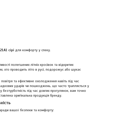
1A1 сірі
для комфорту у спеку.
ивості полегшених літніх кросівок та відкритих
х, хто проводить літо в русі, подорожує або шукає
о повітря та ефективне охолодження навіть під час
ипадкових ударів чи пошкоджень, що часто трапляється у
у безтурботність під час довгих прогулянок, вам точно
тавлена оригінальна продукція бренду.
ьність
заради вашої безпеки та комфорту: