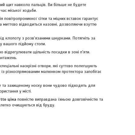
ий щит навколо пальців. Ви більше не будете
 час міської ходьби.
я повітропроникної сітки та міцних вставок гарантує
ода миттєво відводиться назовні, дозволяючи взуттю
ід клопоту з розв'язаними шнурками. Потягніть за
ту вашого підйому стопи.
 відрегулювати щільність посадки в зоні п'яти.
вантажень.
еціальні наскрізні отвори, які суттєво полегшують
р із різноспрямованим малюнком протектора запобігає
ору та захищеному носку вони чудово підходять для
ристання у місті.
tto ціна
повністю виправдана їхньою довговічністю та
 легко очищуються від бруду.