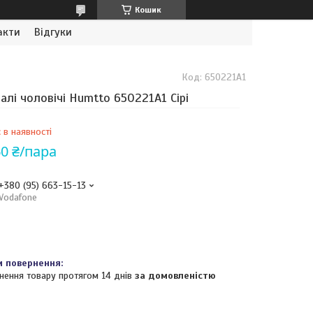
Кошик
акти
Відгуки
Код:
650221A1
алі чоловічі Humtto 650221A1 Сірі
 в наявності
60 ₴/пара
+380 (95) 663-15-13
Vodafone
нення товару протягом 14 днів
за домовленістю