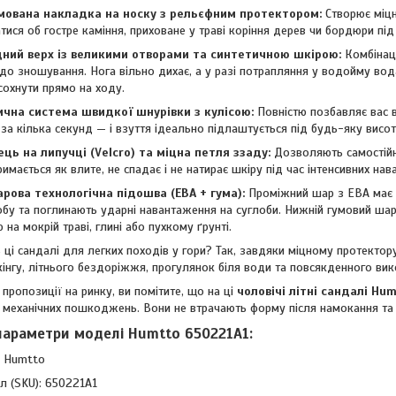
мована накладка на носку з рельєфним протектором:
Створює міцн
тися об гостре каміння, приховане у траві коріння дерев чи бордюри під
дний верх із великими отворами та синтетичною шкірою:
Комбінаці
ь до зношування. Нога вільно дихає, а у разі потрапляння у водойму в
охнути прямо на ходу.
ична система швидкої шнурівки з кулісою:
Повністю позбавляє вас в
 за кілька секунд — і взуття ідеально підлаштується під будь-яку висо
ць на липучці (Velcro) та міцна петля ззаду:
Дозволяють самостійно
римається як влите, не спадає і не натирає шкіру під час інтенсивних на
рова технологічна підошва (ЕВА + гума):
Проміжний шар з ЕВА має сп
обу та поглинають ударні навантаження на суглоби. Нижній гумовий ша
 на мокрій траві, глині або пухкому ґрунті.
ь ці сандалі для легких походів у гори? Так, завдяки міцному протект
кінгу, літнього бездоріжжя, прогулянок біля води та повсякденного вико
пропозиції на ринку, ви помітите, що на ці
чоловічі літні сандалі Hum
о механічних пошкоджень. Вони не втрачають форму після намокання та
 параметри моделі Humtto 650221A1:
: Humtto
л (SKU): 650221A1