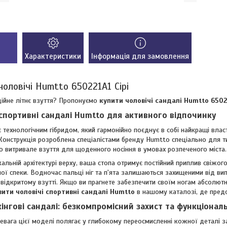
Характеристики
Інформація для замовлення
чоловічі Humtto 650221A1 Сірі
ійне літнє взуття? Пропонуємо
купити чоловічі сандалі Humtto 65022
 спортивні сандалі Humtto для активного відпочинку
 технологічним гібридом, який гармонійно поєднує в собі найкращі власт
Конструкція розроблена спеціалістами бренду Humtto спеціально для ти
 витривале взуття для щоденного носіння в умовах розпеченого міста.
кальній архітектурі верху, ваша стопа отримує постійний приплив свіжог
ої спеки. Водночас пальці ніг та п'ята залишаються захищеними від в
відкритому взутті. Якщо ви прагнете забезпечити своїм ногам абсолютн
ити чоловічі спортивні сандалі Humtto
в нашому каталозі, де предс
кінгові сандалі: безкомпромісний захист та функціонал
евага цієї моделі полягає у глибокому переосмисленні кожної деталі 