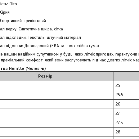
ість: Літо
 Сірий
 Спортивний, трекінговий
ал верху: Синтетична шкіра, сітка
ал підкладки: Текстиль, штучний матеріал
ал підошви: Двошаровий (ЕВА та зносостійка гума)
не вашим надійним супутником у будь-яких літніх пригодах, гарантуючи
 преміальний комфорт, який вони заслуговують під час довгих літніх ма
ітка Humtto (Чоловічі)
Розмір
25
25.5
26
27
27.5
28