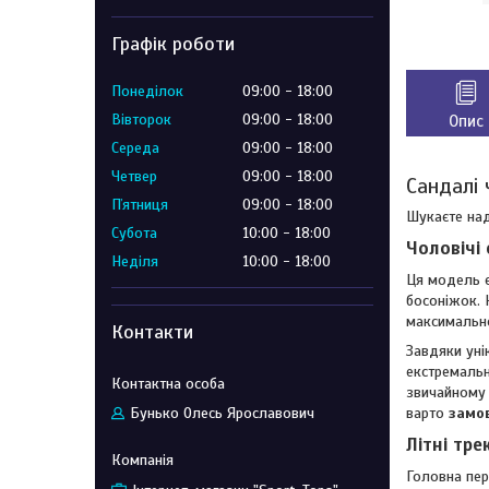
Графік роботи
Понеділок
09:00
18:00
Вівторок
09:00
18:00
Опис
Середа
09:00
18:00
Четвер
09:00
18:00
Сандалі 
Пʼятниця
09:00
18:00
Шукаєте над
Субота
10:00
18:00
Чоловічі
Неділя
10:00
18:00
Ця модель є
босоніжок. 
максимально
Контакти
Завдяки уні
екстремальн
звичайному 
Бунько Олесь Ярославович
варто
замов
Літні тре
Головна пер