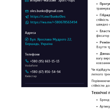
Інтернет-магазин "Sport-Tops"
Прогу
травмува
oles.bunko@gmail.com
Гібри
https://t.me/BunkoOles
стійкіст
https://wa.me/+380678563494
швидко с
Еласт
фіксатор
Вул. Ярослава Мудрого 22,
Реміне
Бершадь, Україна
Взуття т
Двоша
вагу вир
+380 (95) 663-15-13
ковзанню
Vodafone
Чи підійдут
+380 (67) 856-34-94
легкого тре
Київстар
Порівнюючи 
стійкістю д
Технічні
Бренд
Артику